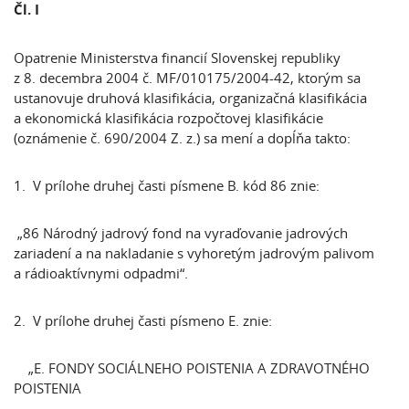
Čl. I
Opatrenie Ministerstva financií Slovenskej republiky
z 8. decembra 2004 č. MF/010175/2004-42, ktorým sa
ustanovuje druhová klasifikácia, organizačná klasifikácia
a ekonomická klasifikácia rozpočtovej klasifikácie
(oznámenie č. 690/2004 Z. z.) sa mení a dopĺňa takto:
1. V prílohe druhej časti písmene B. kód 86 znie:
„86 Národný jadrový fond na vyraďovanie jadrových
zariadení a na nakladanie s vyhoretým jadrovým palivom
a rádioaktívnymi odpadmi“.
2. V prílohe druhej časti písmeno E. znie:
„E. FONDY SOCIÁLNEHO POISTENIA A ZDRAVOTNÉHO
POISTENIA