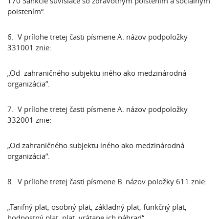
170 Sankcie súvisiace so zdravotným poistením a sociálnym
poistením“.
6. V prílohe tretej časti písmene A. názov podpoložky
331001 znie:
„Od zahraničného subjektu iného ako medzinárodná
organizácia“.
7. V prílohe tretej časti písmene A. názov podpoložky
332001 znie:
„Od zahraničného subjektu iného ako medzinárodná
organizácia“.
8. V prílohe tretej časti písmene B. názov položky 611 znie:
„Tarifný plat, osobný plat, základný plat, funkčný plat,
hodnostný plat, plat, vrátane ich náhrad“.