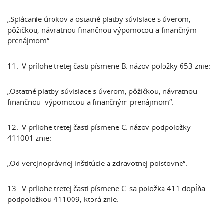
„Splácanie úrokov a ostatné platby súvisiace s úverom,
pôžičkou, návratnou finančnou výpomocou a finančným
prenájmom“.
11. V prílohe tretej časti písmene B. názov položky 653 znie:
„Ostatné platby súvisiace s úverom, pôžičkou, návratnou
finančnou výpomocou a finančným prenájmom“.
12. V prílohe tretej časti písmene C. názov podpoložky
411001 znie:
„Od verejnoprávnej inštitúcie a zdravotnej poisťovne“.
13. V prílohe tretej časti písmene C. sa položka 411 dopĺňa
podpoložkou 411009, ktorá znie: