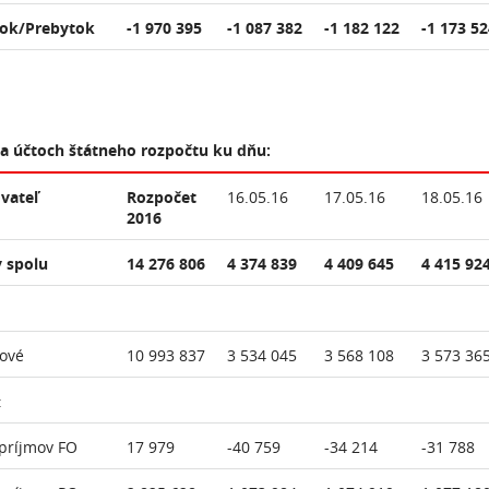
ok/Prebytok
-1 970 395
-1 087 382
-1 182 122
-1 173 52
na účtoch štátneho rozpočtu ku dňu:
vateľ
Rozpočet
16.05.16
17.05.16
18.05.16
2016
 spolu
14 276 806
4 374 839
4 409 645
4 415 92
ové
10 993 837
3 534 045
3 568 108
3 573 36
:
príjmov FO
17 979
-40 759
-34 214
-31 788