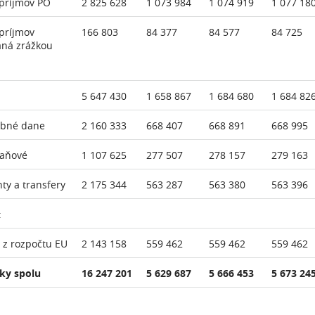
príjmov PO
2 825 628
1 073 984
1 074 919
1 077 18
príjmov
166 803
84 377
84 577
84 725
aná zrážkou
5 647 430
1 658 867
1 684 680
1 684 82
ebné dane
2 160 333
668 407
668 891
668 995
daňové
1 107 625
277 507
278 157
279 163
nty a transfery
2 175 344
563 287
563 380
563 396
:
 z rozpočtu EU
2 143 158
559 462
559 462
559 462
ky spolu
16 247 201
5 629 687
5 666 453
5 673 24