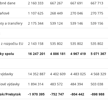
ebné dane
2 160 333
667 267
667 691
667 713
daňové
1 107 625
268 449
270 046
270 775
nty a transfery
2 175 344
539 124
539 146
539 156
:
 z rozpočtu EU
2 143 158
535 802
535 802
535 802
ky spolu
16 247 201
4 886 181
4 967 419
5 071 367
 výdavky
14 352 887
4 402 609
4 483 025
4 568 329
lové výdavky
1 894 314
483 572
484 394
503 038
ok/Prebytok
-1 970 395
-752 747
-804 442
-898 988