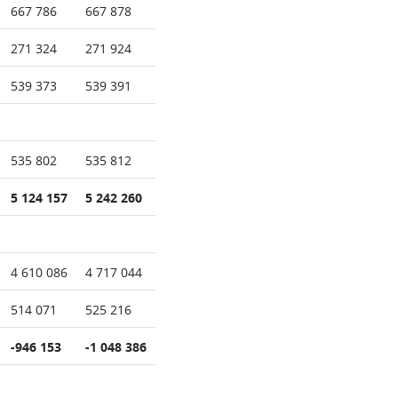
667 786
667 878
271 324
271 924
539 373
539 391
535 802
535 812
5 124 157
5 242 260
4 610 086
4 717 044
514 071
525 216
-946 153
-1 048 386