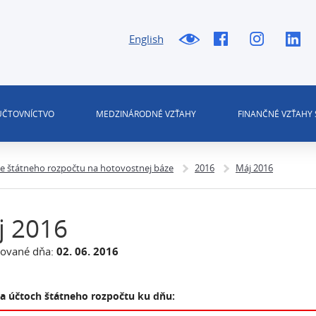
English
 ÚČTOVNÍCTVO
MEDZINÁRODNÉ VZŤAHY
FINANČNÉ VZŤAHY 
ie štátneho rozpočtu na hotovostnej báze
2016
Máj 2016
j 2016
zované dňa:
02. 06. 2016
na účtoch štátneho rozpočtu ku dňu: