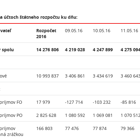
na účtoch štátneho rozpočtu ku dňu:
vateľ
Rozpočet
09.05.16
10.05.16
11.05.16
2016
 spolu
14 276 806
4 219 028
4 247 899
4 275 09
ové
10 993 837
3 406 861
3 434 619
3 460 64
:
príjmov FO
17 979
-127 714
-103 232
-85 816
príjmov PO
2 825 628
1 080 592
1 069 081
1 070 51
príjmov
166 803
77 476
77 874
79 366
aná zrážkou