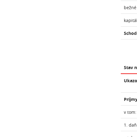
bežné
kapitá
Schod
Stav 
Ukazo
Príjmy
v tom:
1. daň