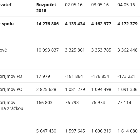
vateľ
Rozpočet
02.05.16
03.05.16
04.05.16
2016
 spolu
14 276 806
4 133 434
4 162 977
4 172 379
ové
10 993 837
3 325 861
3 353 785
3 362 448
:
príjmov FO
17 979
-181 864
-176 854
-173 221
príjmov PO
2 825 628
1 081 279
1 094 498
1 091 336
príjmov
166 803
76 793
76 974
77 114
aná zrážkou
5 647 430
1 597 645
1 606 319
1 614 080