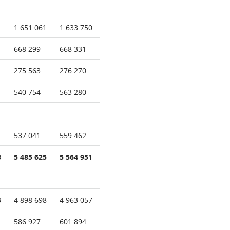
1
1 651 061
1 633 750
668 299
668 331
275 563
276 270
540 754
563 280
537 041
559 462
8
5 485 625
5 564 951
3
4 898 698
4 963 057
586 927
601 894