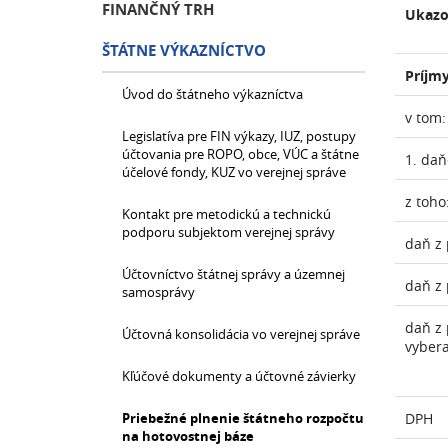
FINANČNÝ TRH
Ukazo
ŠTÁTNE VÝKAZNÍCTVO
Príjmy
Úvod do štátneho výkazníctva
v tom:
Legislatíva pre FIN výkazy, IUZ, postupy
účtovania pre ROPO, obce, VÚC a štátne
1. daň
účelové fondy, KUZ vo verejnej správe
z toho
Kontakt pre metodickú a technickú
podporu subjektom verejnej správy
daň z 
Účtovníctvo štátnej správy a územnej
daň z 
samosprávy
daň z 
Účtovná konsolidácia vo verejnej správe
vyber
Kľúčové dokumenty a účtovné závierky
Priebežné plnenie štátneho rozpočtu
DPH
na hotovostnej báze