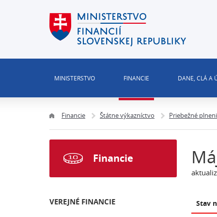
MINISTERSTVO
FINANCIE
DANE, CLÁ A
Financie
Štátne výkazníctvo
Priebežné plnen
Má
Financie
aktuali
VEREJNÉ FINANCIE
Stav 