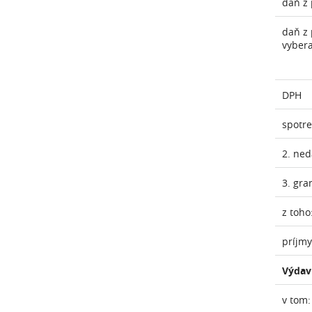
daň z 
daň z 
vyber
DPH
spotr
2. ne
3. gra
z toho
príjmy
Výdav
v tom: