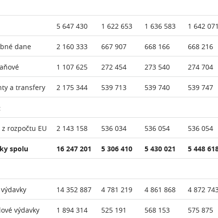
5 647 430
1 622 653
1 636 583
1 642 07
ebné dane
2 160 333
667 907
668 166
668 216
daňové
1 107 625
272 454
273 540
274 704
nty a transfery
2 175 344
539 713
539 740
539 747
:
 z rozpočtu EU
2 143 158
536 034
536 054
536 054
ky spolu
16 247 201
5 306 410
5 430 021
5 448 61
 výdavky
14 352 887
4 781 219
4 861 868
4 872 74
lové výdavky
1 894 314
525 191
568 153
575 875