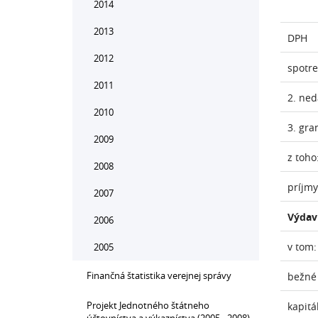
2014
2013
DPH
2012
spotr
2011
2. ne
2010
3. gra
2009
z toho
2008
príjmy
2007
Výdav
2006
v tom:
2005
Finančná štatistika verejnej správy
bežné
Projekt Jednotného štátneho
kapitá