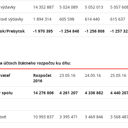
 výdavky
14 352 887
5 024 089
5 052 013
5 057 60
lové výdavky
1 894 314
605 598
614 440
615 637
ok/Prebytok
-1 970 395
-1 254 848
-1 256 808
-1 257 32
na účtoch štátneho rozpočtu ku dňu:
vateľ
Rozpočet
23.05.16
24.05.16
25.05.16
2016
 spolu
14 276 806
4 261 207
4 336 882
4 440 20
ové
10 993 837
3 395 471
3 469 846
3 568 48