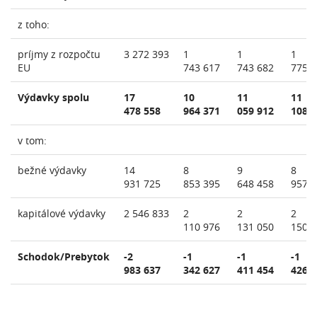
z toho:
príjmy z rozpočtu
3 272 393
1
1
1
EU
743 617
743 682
775 
Výdavky spolu
17
10
11
11
478 558
964 371
059 912
108 
v tom:
bežné výdavky
14
8
9
8
931 725
853 395
648 458
957 
kapitálové výdavky
2 546 833
2
2
2
110 976
131 050
150 
Schodok/Prebytok
-2
-1
-1
-1
983 637
342 627
411 454
426 