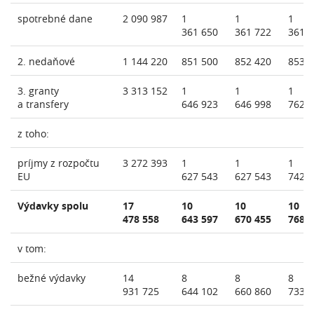
spotrebné dane
2 090 987
1
1
1
361 650
361 722
361 
2. nedaňové
1 144 220
851 500
852 420
853 
3. granty
3 313 152
1
1
1
a transfery
646 923
646 998
762 
z toho:
príjmy z rozpočtu
3 272 393
1
1
1
EU
627 543
627 543
742 
Výdavky spolu
17
10
10
10
478 558
643 597
670 455
768 
v tom:
bežné výdavky
14
8
8
8
931 725
644 102
660 860
733 