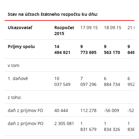
Stav na účtoch štátneho rozpočtu ku dňu:
Ukazovateľ
Rozpočet
17.09.15
18.09.15
21.09
2015
Príjmy spolu
14
9
9
9
494 921
773 695
563 170
649 
v tom:
1. daňové
10
7
6
6
037 549
097 296
884 734
952 
z toho:
daň z príjmov FO
40 444
112 278
-56 009
-52 1
daň z príjmov PO
2 305 081
1
1
1
831 679
834 326
836 