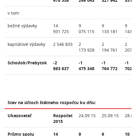
478 558
249 043
327 942
351 
v tom:
bežné výdavky
14
9
9
9
931 725
075 115
133 181
143 
kapitálové výdavky
2 546 833
2
2
2
173 928
194 761
207 
Schodok/Prebytok
-2
-1
-1
-1
983 637
475 348
764 772
702 
Stav na účtoch štátneho rozpočtu ku dňu:
Ukazovateľ
Rozpočet
24.09.15
25.09.15
28.09
2015
Príjmy spolu
14
9
9
10