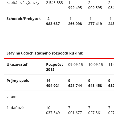
kapitálové výdavky
2 546 833
1
2
2
999 495
009 595
034 
Schodok/Prebytok
-2
-1
-1
-1
983 637
266 998
277 419
243 
Stav na účtoch štátneho rozpočtu ku dňu:
Ukazovateľ
Rozpočet
09.09.15
10.09.15
11.09
2015
Príjmy spolu
14
9
9
9
494 921
621 744
648 458
682 
v tom:
1. daňové
10
7
7
7
037 549
001 677
027 361
027 