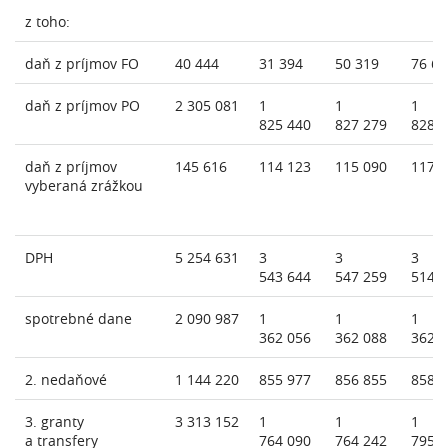
z toho:
daň z príjmov FO
40 444
31 394
50 319
76 69
daň z príjmov PO
2 305 081
1
1
1
825 440
827 279
828 
daň z príjmov
145 616
114 123
115 090
117 
vyberaná zrážkou
DPH
5 254 631
3
3
3
543 644
547 259
514 
spotrebné dane
2 090 987
1
1
1
362 056
362 088
362 
2. nedaňové
1 144 220
855 977
856 855
858 
3. granty
3 313 152
1
1
1
a transfery
764 090
764 242
795 