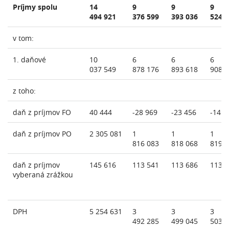
Príjmy spolu
14
9
9
9
494 921
376 599
393 036
524 
v tom:
1. daňové
10
6
6
6
037 549
878 176
893 618
908 
z toho:
daň z príjmov FO
40 444
-28 969
-23 456
-14 1
daň z príjmov PO
2 305 081
1
1
1
816 083
818 068
819 
daň z príjmov
145 616
113 541
113 686
113 
vyberaná zrážkou
DPH
5 254 631
3
3
3
492 285
499 045
503 