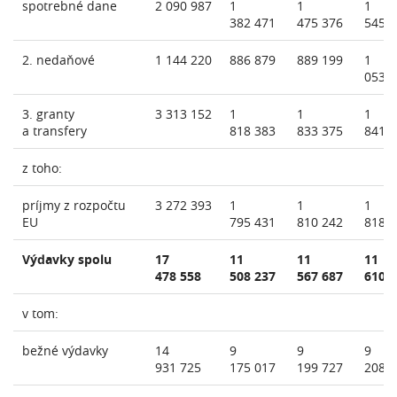
spotrebné dane
2 090 987
1
1
1
382 471
475 376
545 
2. nedaňové
1 144 220
886 879
889 199
1
053 
3. granty
3 313 152
1
1
1
a transfery
818 383
833 375
841 
z toho:
príjmy z rozpočtu
3 272 393
1
1
1
EU
795 431
810 242
818 
Výdavky spolu
17
11
11
11
478 558
508 237
567 687
610 
v tom:
bežné výdavky
14
9
9
9
931 725
175 017
199 727
208 