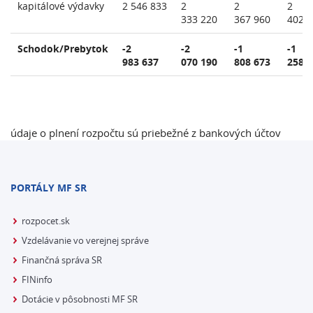
kapitálové výdavky
2 546 833
2
2
2
333 220
367 960
402 
Schodok/Prebytok
-2
-2
-1
-1
983 637
070 190
808 673
258 
údaje o plnení rozpočtu sú priebežné z bankových účtov
PORTÁLY MF SR
rozpocet.sk
Vzdelávanie vo verejnej správe
Finančná správa SR
FINinfo
Dotácie v pôsobnosti MF SR