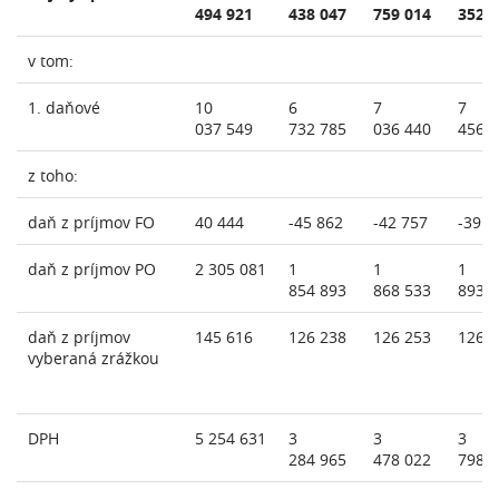
494 921
438 047
759 014
352 
v tom:
1. daňové
10
6
7
7
037 549
732 785
036 440
456 
z toho:
daň z príjmov FO
40 444
-45 862
-42 757
-39 3
daň z príjmov PO
2 305 081
1
1
1
854 893
868 533
893 
daň z príjmov
145 616
126 238
126 253
126 
vyberaná zrážkou
DPH
5 254 631
3
3
3
284 965
478 022
798 