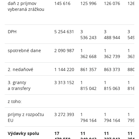
daň z príjmov
145 616
125 996
126 076
126 
vyberaná zrážkou
DPH
5 254 631
3
3
3
536 243
488 944
549 
spotrebné dane
2 090 987
1
1
1
362 668
362 739
363 
2. nedaňové
1 144 220
861 357
863 373
880 
3. granty
3 313 152
1
1
1
a transfery
815 042
815 063
816 
z toho:
príjmy z rozpočtu
3 272 393
1
1
1
EU
794 164
794 164
795 
Výdavky spolu
17
11
11
11