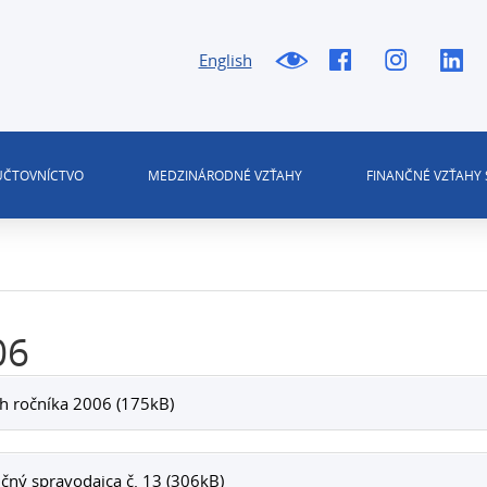
English
 ÚČTOVNÍCTVO
MEDZINÁRODNÉ VZŤAHY
FINANČNÉ VZŤAHY 
06
h ročníka 2006 (175kB)
čný spravodajca č. 13 (306kB)