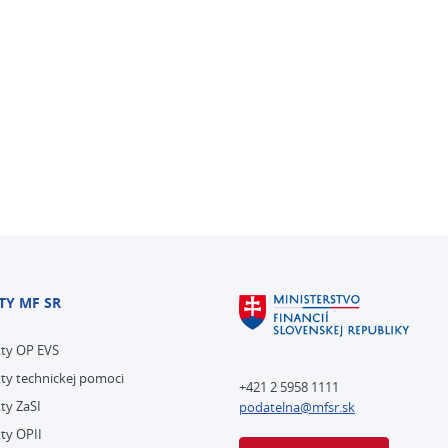
TY MF SR
kty OP EVS
ty technickej pomoci
+421 2 5958 1111
ty ZaSI
podatelna@mfsr.sk
ty OPII