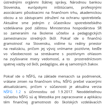
ústrednými orgánmi štátnej správy, Národnou bankou
Slovenska, európskymi inštitúciami, profesijnými
asociáciami pôsobiacimi na finančnom trhu, akademickou
obcou a so zástupcami združení na ochranu spotrebiteľa.
Aktuálne sme jedným z účastníkov spotrebiteľského
vzdelávania pod záštitou Ministerstva hospodárstva SR
so zameraním na školenie učiteľov a pedagogických
zamestnancov stredných škôl. Pokiaľ ide o finančnú
gramotnosť na Slovensku, vidíme tu reálny priestor
na realizáciu, pričom jej vývoj vnímame pozitívne, keďže
vo všeobecnosti sa stretávame s pozitívnym ohlasom
na zvyšovanie miery vedomostí, a to prostredníctvom
spätnej väzby od škôl, pedagógov, ale aj samotných žiakov.
Pokiaľ ide o NŠFG, na základe meniacich sa podmienok,
vrátane zmien na finančnom trhu, NŠFG prešiel viacerými
aktualizáciami, pričom v súčasnosti je aktuálna verzia
NŠFG 1.2
s účinnosťou od 1.9.2017. Neoddeliteľnou
súčasťou NŠFG sú aj Metodika pre zapracovanie a aplikáciu
tém finančnej gramotnosti do školských vzdelávacích