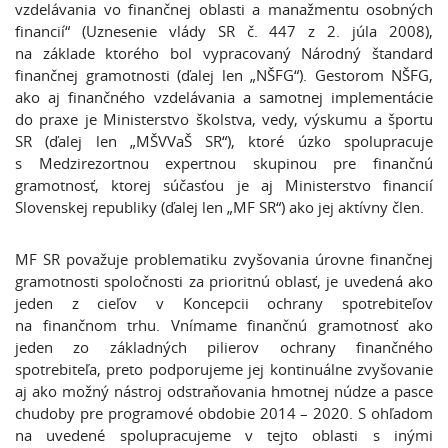
vzdelávania vo finančnej oblasti a manažmentu osobných
financií“ (Uznesenie vlády SR č. 447 z 2. júla 2008),
na základe ktorého bol vypracovaný Národný štandard
finančnej gramotnosti (ďalej len „NŠFG“). Gestorom NŠFG,
ako aj finančného vzdelávania a samotnej implementácie
do praxe je Ministerstvo školstva, vedy, výskumu a športu
SR (ďalej len „MŠVVaŠ SR“), ktoré úzko spolupracuje
s Medzirezortnou expertnou skupinou pre finančnú
gramotnosť, ktorej súčasťou je aj Ministerstvo financií
Slovenskej republiky (ďalej len „MF SR“) ako jej aktívny člen.
MF SR považuje problematiku zvyšovania úrovne finančnej
gramotnosti spoločnosti za prioritnú oblasť, je uvedená ako
jeden z cieľov v Koncepcii ochrany spotrebiteľov
na finančnom trhu. Vnímame finančnú gramotnosť ako
jeden zo základných pilierov ochrany finančného
spotrebiteľa, preto podporujeme jej kontinuálne zvyšovanie
aj ako možný nástroj odstraňovania hmotnej núdze a pasce
chudoby pre programové obdobie 2014 – 2020. S ohľadom
na uvedené spolupracujeme v tejto oblasti s inými