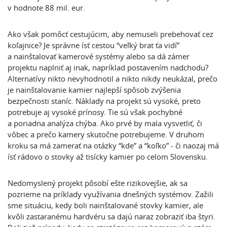
v hodnote 88 mil. eur.
Ako však pomôcť cestujúcim, aby nemuseli prebehovať cez
koľajnice? Je správne ísť cestou “veľký brat ťa vidí”
a nainštalovať kamerové systémy alebo sa dá zámer
projektu naplniť aj inak, napríklad postavením nadchodu?
Alternatívy nikto nevyhodnotil a nikto nikdy neukázal, prečo
je nainštalovanie kamier najlepší spôsob zvýšenia
bezpečnosti staníc. Náklady na projekt sú vysoké, preto
potrebuje aj vysoké prínosy. Tie sú však pochybné
a poriadna analýza chýba. Ako prvé by mala vysvetliť, či
vôbec a prečo kamery skutočne potrebujeme. V druhom
kroku sa má zamerať na otázky “kde” a “koľko” - či naozaj má
ísť rádovo o stovky až tisícky kamier po celom Slovensku.
Nedomyslený projekt pôsobí ešte rizikovejšie, ak sa
pozrieme na príklady využívania dnešných systémov. Zažili
sme situáciu, kedy boli nainštalované stovky kamier, ale
kvôli zastaranému hardvéru sa dajú naraz zobraziť iba štyri.