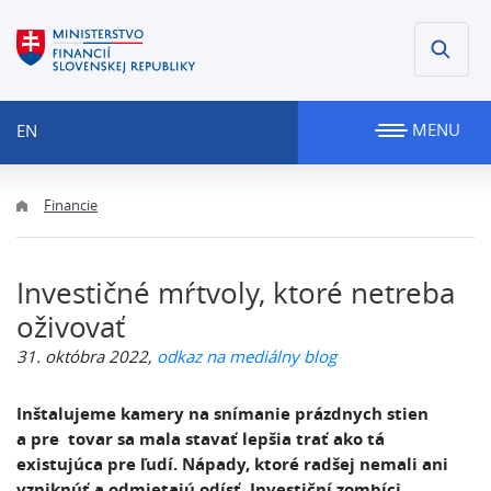
MENU
EN
Financie
Investičné mŕtvoly, ktoré netreba
oživovať
31. októbra 2022,
odkaz na mediálny blog
Inštalujeme kamery na snímanie prázdnych stien
a pre tovar sa mala stavať lepšia trať ako tá
existujúca pre ľudí. Nápady, ktoré radšej nemali ani
vzniknúť a odmietajú odísť. Investiční zombíci.