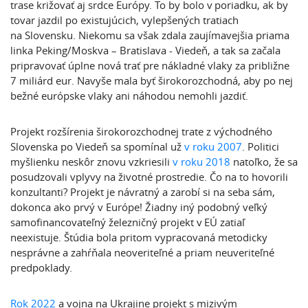
trase križovať aj srdce Európy. To by bolo v poriadku, ak by
tovar jazdil po existujúcich, vylepšených tratiach
na Slovensku. Niekomu sa však zdala zaujímavejšia priama
linka Peking/Moskva – Bratislava - Viedeň, a tak sa začala
pripravovať úplne nová trať pre nákladné vlaky za približne
7 miliárd eur. Navyše mala byť širokorozchodná, aby po nej
bežné európske vlaky ani náhodou nemohli jazdiť.
Projekt rozšírenia širokorozchodnej trate z východného
Slovenska po Viedeň sa spomínal už
v roku 2007
. Politici
myšlienku neskôr znovu vzkriesili
v roku 2018
natoľko, že sa
posudzovali vplyvy na životné prostredie. Čo na to hovorili
konzultanti? Projekt je návratný a zarobí si na seba sám,
dokonca ako prvý v Európe! Žiadny iný podobný veľký
samofinancovateľný železničný projekt v EÚ zatiaľ
neexistuje. Štúdia bola pritom vypracovaná metodicky
nesprávne a zahŕňala neoveriteľné a priam neuveriteľné
predpoklady.
Rok 2022
a vojna na Ukrajine projekt s mizivým