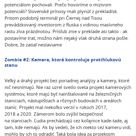
potenciálom pochovali. Prečo hovoríme o mizivom
potenciáli? Slovenské prínosy mali plynúť z prekladísk.
Pritom podobný terminál pri Čiernej nad Tisou
prevádzkovaný investorom z Ruska s vidinou masívneho
rastu zíva prázdnotou. Prísľub znie v preklade asi takto - ak
postavíme trať, možno nám nejaký vlak druhá strana pošle.
Dobre, že zatiaľ nestaviame
Zombie #2: Kamera, ktorá kontroluje protihlukovú
stenu
Veľký a drahý projekt bez poriadnej analýzy a kamery, ktoré
nič nesnímajú. Nie raz uzrel svetlo sveta projekt kamerových
systémov, ktoré majú byť nainštalované na železničných
staniciach, nástupištiach a rôznych budovách v areáloch
staníc. Projekt mal niekoľko verzií v rokoch 2017,
2018 a 2020. Zámerom bolo zvýšiť bezpečnosť
na staniciach. Ľudia prechádzajú cez koľajnice kade-tade, aj
tam, kde nemajú. Ak by vedeli, že ich niekto cez kameru vidí,
mohlo by ich to odradiť. Taká bola idea za projektom