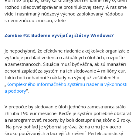
Boli tiež prípady, kedy sa stratégovia cez kamerový systém
rozhodli sledovať správanie protihlukovej steny. A raz sme
videli nasnímaný núdzový východ zablokovaný nádobou
s nemrznúcou zmesou, v lete.
Zombie #3: Budeme vyvíjať aj štátny Windows?
Je nepochybné, že efektívne riadenie akejkoľvek organizácie
vyžaduje prehľad vedenia o aktuálnych úlohách, rozpočte
a zamestnancoch. Situácia musí byť vážna, ak sú manažéri
ochotní zaplatiť za systém na ich sledovanie 4 milióny eur.
Takto boli odhadnuté náklady na vývoj už zoštíhleného
„
Komplexného informačného systému riadenia výkonnosti
a podpory
“.
V prepočte by sledovanie úloh jedného zamestnanca stálo
zhruba 190 eur mesačne. Keďže je systém potrebné obstarať
a naprogramovať, reporty by boli dostupné najskôr o 2 roky.
Na prvý pohľad je výborná správa, že na trhu je viacero
široko používaných a lacnejších riešení. Perfekcionistický