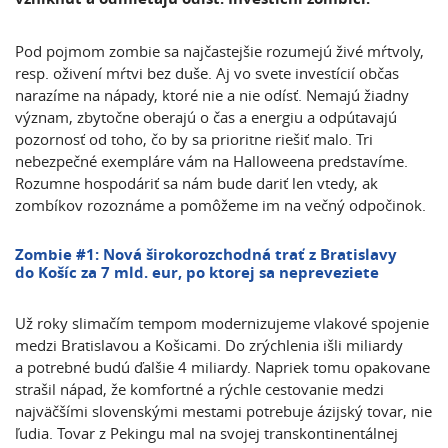
Pod pojmom zombie sa najčastejšie rozumejú živé mŕtvoly,
resp. oživení mŕtvi bez duše. Aj vo svete investícií občas
narazíme na nápady, ktoré nie a nie odísť. Nemajú žiadny
význam, zbytočne oberajú o čas a energiu a odpútavajú
pozornosť od toho, čo by sa prioritne riešiť malo. Tri
nebezpečné exempláre vám na Halloweena predstavíme.
Rozumne hospodáriť sa nám bude dariť len vtedy, ak
zombíkov rozoznáme a pomôžeme im na večný odpočinok.
Zombie #1: Nová širokorozchodná trať z Bratislavy
do Košíc za 7 mld. eur, po ktorej sa nepreveziete
Už roky slimačím tempom modernizujeme vlakové spojenie
medzi Bratislavou a Košicami. Do zrýchlenia išli miliardy
a potrebné budú ďalšie 4 miliardy. Napriek tomu opakovane
strašil nápad, že komfortné a rýchle cestovanie medzi
najväčšími slovenskými mestami potrebuje ázijský tovar, nie
ľudia. Tovar z Pekingu mal na svojej transkontinentálnej