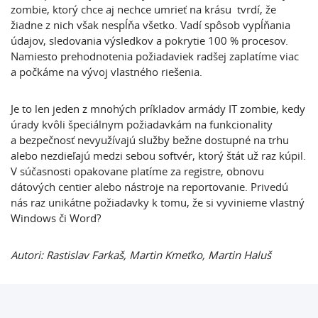
zombie, ktorý chce aj nechce umrieť na krásu tvrdí, že
žiadne z nich však nespĺňa všetko. Vadí spôsob vypĺňania
údajov, sledovania výsledkov a pokrytie 100 % procesov.
Namiesto prehodnotenia požiadaviek radšej zaplatíme viac
a počkáme na vývoj vlastného riešenia.
Je to len jeden z mnohých príkladov armády IT zombie, kedy
úrady kvôli špeciálnym požiadavkám na funkcionality
a bezpečnosť nevyužívajú služby bežne dostupné na trhu
alebo nezdieľajú medzi sebou softvér, ktorý štát už raz kúpil.
V súčasnosti opakovane platíme za registre, obnovu
dátových centier alebo nástroje na reportovanie. Privedú
nás raz unikátne požiadavky k tomu, že si vyvinieme vlastný
Windows či Word?
Autori: Rastislav Farkaš, Martin Kmeťko, Martin Haluš