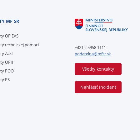
TY MF SR
kty OP EVS
ty technickej pomoci
+421 2 5958 1111
ty ZaSI
podatelna@mfsr.sk
ty OPII
Všetky kontakty
kty POO
ty PS
Nahlásiť incident