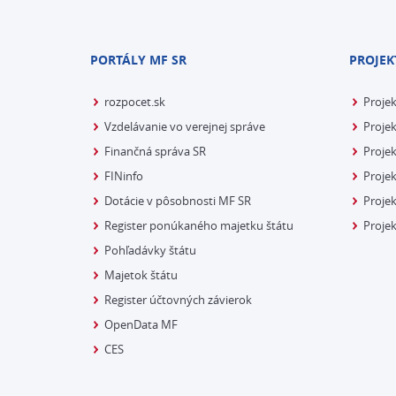
PORTÁLY MF SR
PROJEK
rozpocet.sk
Proje
Vzdelávanie vo verejnej správe
Projek
Finančná správa SR
Projek
FINinfo
Projek
Dotácie v pôsobnosti MF SR
Proje
Register ponúkaného majetku štátu
Projek
Pohľadávky štátu
Majetok štátu
Register účtovných závierok
OpenData MF
CES