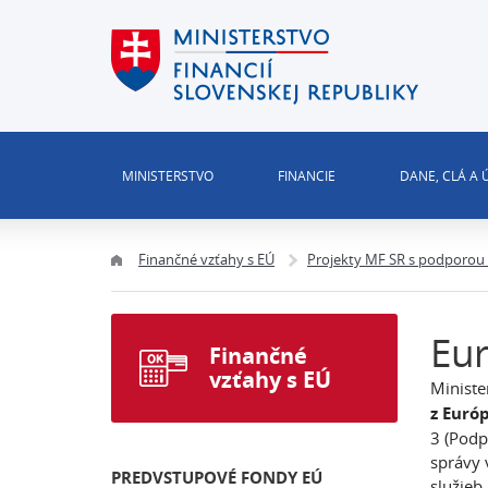
MINISTERSTVO
FINANCIE
DANE, CLÁ A
Finančné vzťahy s EÚ
Projekty MF SR s podporou
Eur
Finančné
vzťahy s EÚ
Ministe
z Euró
3 (Podp
správy v
PREDVSTUPOVÉ FONDY EÚ
služieb