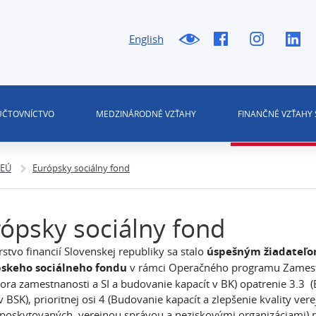
English
 ÚČTOVNÍCTVO
MEDZINÁRODNÉ VZŤAHY
FINANČNÉ VZŤAHY 
 EÚ
Európsky sociálny fond
ópsky sociálny fond
rstvo financií Slovenskej republiky sa stalo
úspešným žiadateľo
pskeho sociálneho fondu
v rámci Operačného programu Zamestnan
ora zamestnanosti a SI a budovanie kapacít v BK) opatrenie 3.3 (B
 BSK), prioritnej osi 4 (Budovanie kapacít a zlepšenie kvality vere
 poskytovaných verejnou správou a neziskovými organizáciami) n