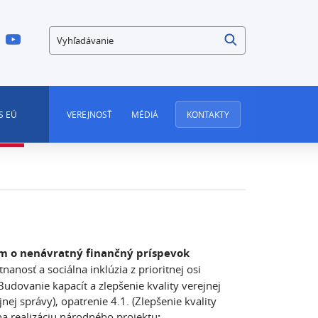
Vyhľadávanie
S EÚ
VEREJNOSŤ
MÉDIÁ
KONTAKTY
m o nenávratný finančný príspevok
osť a sociálna inklúzia z prioritnej osi
udovanie kapacít a zlepšenie kvality verejnej
jnej správy), opatrenie 4.1. (Zlepšenie kvality
a realizáciu národného projektu
: