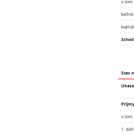
v tom:
bežné
kapitá
Schod
Stav 
Ukazo
Príjmy
v tom:
1. daň