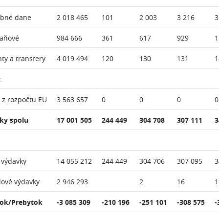
ebné dane
2 018 465
101
2 003
3 216
3
daňové
984 666
361
617
929
1
nty a transfery
4 019 494
120
130
131
1
:
 z rozpočtu EU
3 563 657
0
0
0
0
ky spolu
17 001 505
244 449
304 708
307 111
3
 výdavky
14 055 212
244 449
304 706
307 095
3
lové výdavky
2 946 293
2
16
1
ok/Prebytok
-3 085 309
-210 196
-251 101
-308 575
-