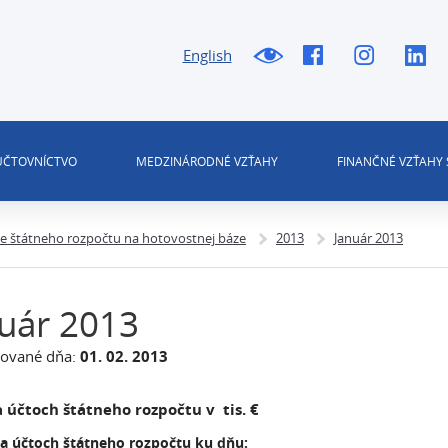
English
 ÚČTOVNÍCTVO
MEDZINÁRODNÉ VZŤAHY
FINANČNÉ VZŤAHY 
ie štátneho rozpočtu na hotovostnej báze
2013
Január 2013
uár 2013
zované dňa:
01. 02. 2013
 účtoch štátneho rozpočtu v tis. €
na účtoch štátneho rozpočtu ku dňu: