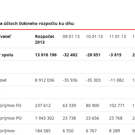
na účtoch štátneho rozpočtu ku dňu:
vateľ
Rozpočet
09.01.13
10.01.13
11.01.13
1
2013
 spolu
13 916 196
-32 492
-29 851
-3 815
2
ové
8 912 036
-35 936
-35 303
-11 082
1
:
príjmov FO
237 612
63 339
80 900
102 771
1
príjmov PO
1 943 302
23 738
23 656
23 768
2
príjmov
184 585
6 550
6 767
8 289
9