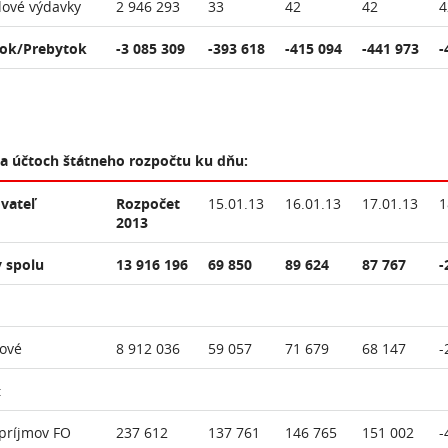
lové výdavky
2 946 293
33
42
42
4
ok/Prebytok
-3 085 309
-393 618
-415 094
-441 973
-
na účtoch štátneho rozpočtu ku dňu:
vateľ
Rozpočet
15.01.13
16.01.13
17.01.13
1
2013
 spolu
13 916 196
69 850
89 624
87 767
-
ové
8 912 036
59 057
71 679
68 147
-
:
príjmov FO
237 612
137 761
146 765
151 002
-