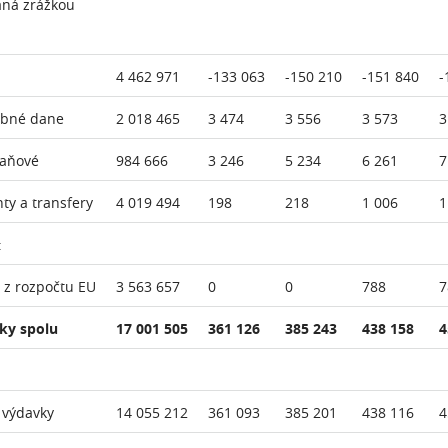
aná zrážkou
4 462 971
-133 063
-150 210
-151 840
-
ebné dane
2 018 465
3 474
3 556
3 573
3
daňové
984 666
3 246
5 234
6 261
7
nty a transfery
4 019 494
198
218
1 006
1
:
 z rozpočtu EU
3 563 657
0
0
788
7
ky spolu
17 001 505
361 126
385 243
438 158
4
 výdavky
14 055 212
361 093
385 201
438 116
4