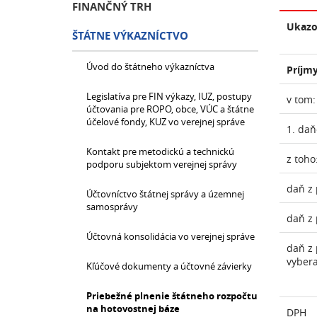
FINANČNÝ TRH
Ukazo
ŠTÁTNE VÝKAZNÍCTVO
Úvod do štátneho výkazníctva
Príjmy
Legislatíva pre FIN výkazy, IUZ, postupy
v tom:
účtovania pre ROPO, obce, VÚC a štátne
účelové fondy, KUZ vo verejnej správe
1. daň
Kontakt pre metodickú a technickú
z toho
podporu subjektom verejnej správy
daň z 
Účtovníctvo štátnej správy a územnej
samosprávy
daň z 
Účtovná konsolidácia vo verejnej správe
daň z 
vyber
Kľúčové dokumenty a účtovné závierky
Priebežné plnenie štátneho rozpočtu
na hotovostnej báze
DPH