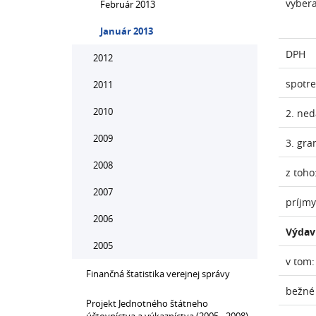
vyber
Február 2013
Január 2013
DPH
2012
spotr
2011
2010
2. ne
2009
3. gra
2008
z toho
2007
príjmy
2006
Výdav
2005
v tom:
Finančná štatistika verejnej správy
bežné
Projekt Jednotného štátneho