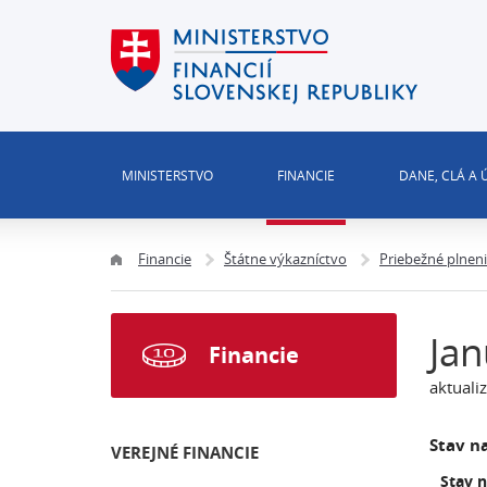
MINISTERSTVO
FINANCIE
DANE, CLÁ A
Financie
Štátne výkazníctvo
Priebežné plnen
Jan
Financie
aktuali
Stav na
VEREJNÉ FINANCIE
Stav 