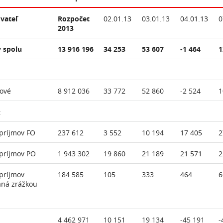
vateľ
Rozpočet
02.01.13
03.01.13
04.01.13
0
2013
 spolu
13 916 196
34 253
53 607
-1 464
1
ové
8 912 036
33 772
52 860
-2 524
1
:
príjmov FO
237 612
3 552
10 194
17 405
2
príjmov PO
1 943 302
19 860
21 189
21 571
2
príjmov
184 585
105
333
464
6
aná zrážkou
4 462 971
10 151
19 134
-45 191
-