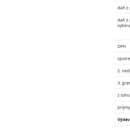
daň z 
daň z 
vyber
DPH
spotr
2. ne
3. gra
z toho
príjmy
Výdav