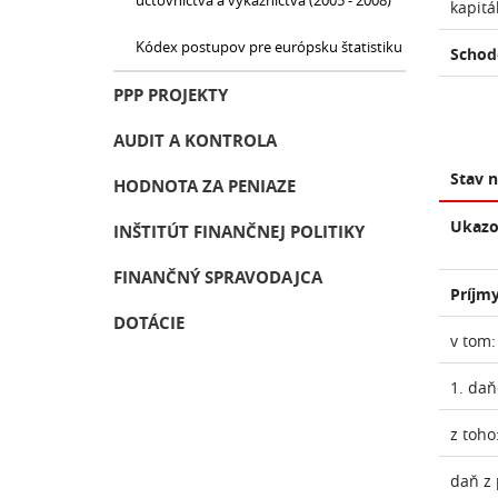
účtovníctva a výkazníctva (2005 - 2008)
kapitá
Kódex postupov pre európsku štatistiku
Schod
PPP PROJEKTY
AUDIT A KONTROLA
Stav 
HODNOTA ZA PENIAZE
Ukazo
INŠTITÚT FINANČNEJ POLITIKY
FINANČNÝ SPRAVODAJCA
Príjmy
DOTÁCIE
v tom:
1. daň
z toho
daň z 