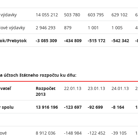
 výdavky
14 055 212
503 780
603 795
629 102
6
lové výdavky
2 946 293
879
1 001
1 005
4
ok/Prebytok
-3 085 309
-434 809
-515 172
-542 342
-
na účtoch štátneho rozpočtu ku dňu:
vateľ
Rozpočet
22.01.13
23.01.13
24.01.13
2
2013
 spolu
13 916 196
-123 697
-92 699
-8 164
1
ové
8 912 036
-148 984
-122 452
-39 105
1