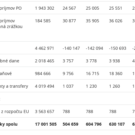
príjmov PO
1 943 302
24 567
25 005
25 551
2
príjmov
184 585
30 877
35 905
36 026
3
aná zrážkou
4 462 971
-140 147
-142 094
-150 693
-
ebné dane
2 018 465
3 757
3 778
3 938
4
daňové
984 666
9 756
16 715
18 360
1
nty a transfery
4 019 494
1 037
1 230
1 260
1
:
 z rozpočtu EU
3 563 657
788
788
788
7
ky spolu
17 001 505
504 659
604 796
630 107
6