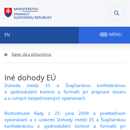
MENU
EN
Dane, clá a účtovníctvo
Iné dohody EÚ
Dohoda medzi ES a Švajčiarskou konfederáciou
o zjednodušení kontrol a formalít pri preprave tovaru
a o colných bezpečnostných opatreniach
Rozhodnutie Rady z 25. júna 2009 o predbežnom
vykonávaní a o uzavretí Dohody medzi ES a Švajčiarskou
konfederáciou o zjednodušení kontrol a formalít pri