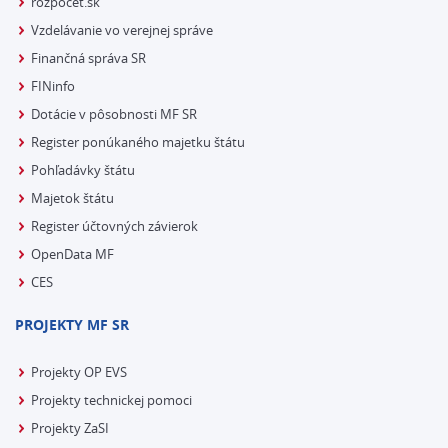
rozpocet.sk
Vzdelávanie vo verejnej správe
Finančná správa SR
FINinfo
Dotácie v pôsobnosti MF SR
Register ponúkaného majetku štátu
Pohľadávky štátu
Majetok štátu
Register účtovných závierok
OpenData MF
CES
PROJEKTY MF SR
Projekty OP EVS
Projekty technickej pomoci
Projekty ZaSI