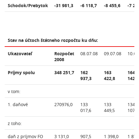
Schodok/Prebytok
-31 981,3
-6 118,7
-8 455,6
-7 22
Stav na účtoch štátneho rozpočtu ku dňu:
Ukazovateľ
Rozpočet
08.07.08
09.07.08
10.07
2008
Príjmy spolu
348 251,7
162
163
164
937,3
422,8
142,7
v tom:
1. daňové
270976,0
133
133
134
017,6
449,5
107,0
z toho:
daň z príjmov FO
3 131,0
907,5
1 398,0
1 870