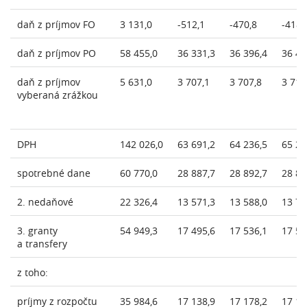
daň z príjmov FO
3 131,0
-512,1
-470,8
-418,
daň z príjmov PO
58 455,0
36 331,3
36 396,4
36 42
daň z príjmov
5 631,0
3 707,1
3 707,8
3 710
vyberaná zrážkou
DPH
142 026,0
63 691,2
64 236,5
65 20
spotrebné dane
60 770,0
28 887,7
28 892,7
28 89
2. nedaňové
22 326,4
13 571,3
13 588,0
13 72
3. granty
54 949,3
17 495,6
17 536,1
17 53
a transfery
z toho:
príjmy z rozpočtu
35 984,6
17 138,9
17 178,2
17 17