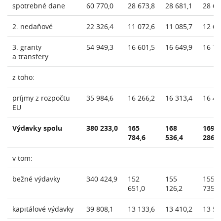
spotrebné dane
60 770,0
28 673,8
28 681,1
28 68
2. nedaňové
22 326,4
11 072,6
11 085,7
12 67
3. granty
54 949,3
16 601,5
16 649,9
16 78
a transfery
z toho:
príjmy z rozpočtu
35 984,6
16 266,2
16 313,4
16 44
EU
Výdavky spolu
380 233,0
165
168
169
784,6
536,4
286,6
v tom:
bežné výdavky
340 424,9
152
155
155
651,0
126,2
735,7
kapitálové výdavky
39 808,1
13 133,6
13 410,2
13 55