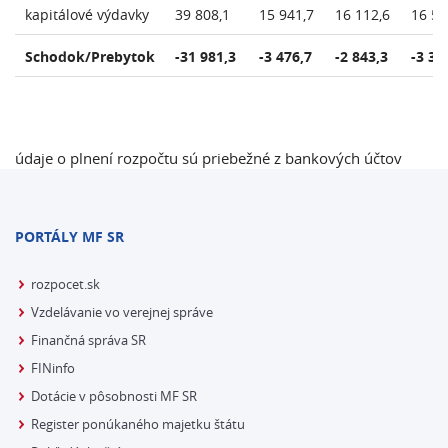
kapitálové výdavky
39 808,1
15 941,7
16 112,6
16 55
Schodok/Prebytok
-31 981,3
-3 476,7
-2 843,3
-3 30
údaje o plnení rozpočtu sú priebežné z bankových účtov
PORTÁLY MF SR
rozpocet.sk
Vzdelávanie vo verejnej správe
Finančná správa SR
FINinfo
Dotácie v pôsobnosti MF SR
Register ponúkaného majetku štátu