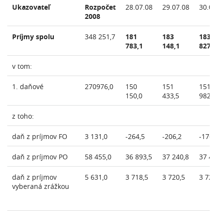
Ukazovateľ
Rozpočet
28.07.08
29.07.08
30.07
2008
Príjmy spolu
348 251,7
181
183
183
783,1
148,1
827,7
v tom:
1. daňové
270976,0
150
151
151
150,0
433,5
982,7
z toho:
daň z príjmov FO
3 131,0
-264,5
-206,2
-176,
daň z príjmov PO
58 455,0
36 893,5
37 240,8
37 44
daň z príjmov
5 631,0
3 718,5
3 720,5
3 723
vyberaná zrážkou