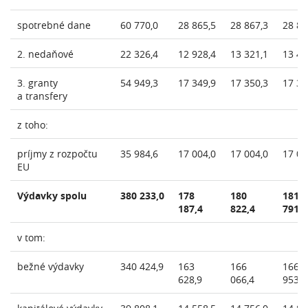
spotrebné dane
60 770,0
28 865,5
28 867,3
28 88
2. nedaňové
22 326,4
12 928,4
13 321,1
13 48
3. granty
54 949,3
17 349,9
17 350,3
17 35
a transfery
z toho:
príjmy z rozpočtu
35 984,6
17 004,0
17 004,0
17 00
EU
Výdavky spolu
380 233,0
178
180
181
187,4
822,4
791,7
v tom:
bežné výdavky
340 424,9
163
166
166
628,9
066,4
953,6