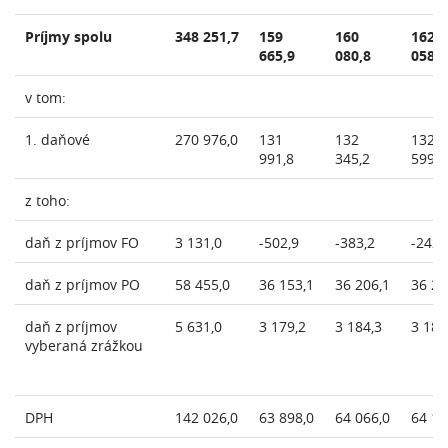
Príjmy spolu
348 251,7
159
160
162
665,9
080,8
058,6
v tom:
1. daňové
270 976,0
131
132
132
991,8
345,2
599,5
z toho:
daň z príjmov FO
3 131,0
-502,9
-383,2
-242,
daň z príjmov PO
58 455,0
36 153,1
36 206,1
36 24
daň z príjmov
5 631,0
3 179,2
3 184,3
3 186
vyberaná zrážkou
DPH
142 026,0
63 898,0
64 066,0
64 13