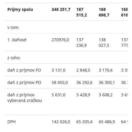
Príjmy spolu
348 251,7
167
168
168
515,2
698,7
616,8
v tom:
1. daňové
270976,0
137
138
137
236,9
027,3
773,0
z toho:
daň z príjmov FO
3 131,0
2 848,5
3 170,4
3 354
daň z príjmov PO
58 455,0
36 292,6
36 300,1
36 31
daň z príjmov
5 631,0
3 428,9
3 608,2
3 697
vyberaná zrážkou
DPH
142 026,0
65 205,4
65 486,9
64 93