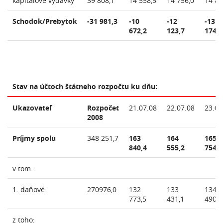
kapitálové výdavky
39 808,1
14 558,5
14 756,0
14 83
Schodok/Prebytok
-31 981,3
-10
-12
-13
672,2
123,7
174,9
Stav na účtoch štátneho rozpočtu ku dňu:
Ukazovateľ
Rozpočet
21.07.08
22.07.08
23.07
2008
Príjmy spolu
348 251,7
163
164
165
840,4
555,2
754,5
v tom:
1. daňové
270976,0
132
133
134
773,5
431,1
490,3
z toho: