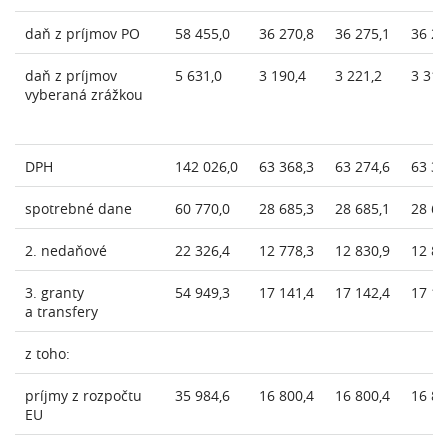
daň z príjmov PO
58 455,0
36 270,8
36 275,1
36 27
daň z príjmov
5 631,0
3 190,4
3 221,2
3 319
vyberaná zrážkou
DPH
142 026,0
63 368,3
63 274,6
63 36
spotrebné dane
60 770,0
28 685,3
28 685,1
28 68
2. nedaňové
22 326,4
12 778,3
12 830,9
12 89
3. granty
54 949,3
17 141,4
17 142,4
17 14
a transfery
z toho:
príjmy z rozpočtu
35 984,6
16 800,4
16 800,4
16 80
EU