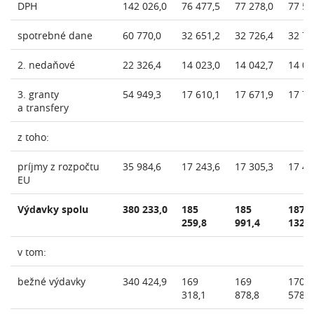
DPH
142 026,0
76 477,5
77 278,0
77 59
spotrebné dane
60 770,0
32 651,2
32 726,4
32 73
2. nedaňové
22 326,4
14 023,0
14 042,7
14 06
3. granty
54 949,3
17 610,1
17 671,9
17 78
a transfery
z toho:
príjmy z rozpočtu
35 984,6
17 243,6
17 305,3
17 41
EU
Výdavky spolu
380 233,0
185
185
187
259,8
991,4
132,7
v tom:
bežné výdavky
340 424,9
169
169
170
318,1
878,8
578,8