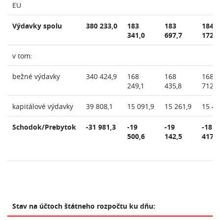
EU
Výdavky spolu
380 233,0
183
183
184
341,0
697,7
172,4
v tom:
bežné výdavky
340 424,9
168
168
168
249,1
435,8
712,9
kapitálové výdavky
39 808,1
15 091,9
15 261,9
15 45
Schodok/Prebytok
-31 981,3
-19
-19
-18
500,6
142,5
417,9
Stav na účtoch štátneho rozpočtu ku dňu: