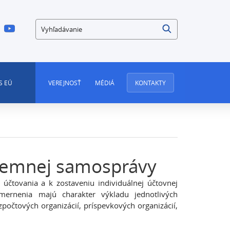
Vyhľadávanie
S EÚ
VEREJNOSŤ
MÉDIÁ
KONTAKTY
územnej samosprávy
účtovania a k zostaveniu individuálnej účtovnej
smernenia majú charakter výkladu jednotlivých
počtových organizácií, príspevkových organizácií,