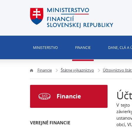
MINISTERSTVO
FINANCIE
DANE, CLÁ A
Financie
Štátne výkazníctvo
Účtovníctvo štá
Účt
Financie
V tejto
závier
ustanov
VEREJNÉ FINANCIE
obcí, V