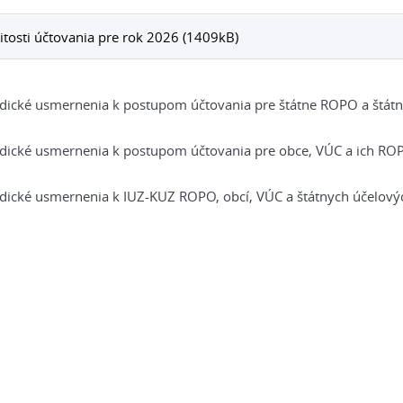
tosti účtovania pre rok 2026 (1409kB)
ické usmernenia k postupom účtovania pre štátne ROPO a štátn
dické usmernenia k postupom účtovania pre obce, VÚC a ich RO
ické usmernenia k IUZ-KUZ ROPO, obcí, VÚC a štátnych účelový