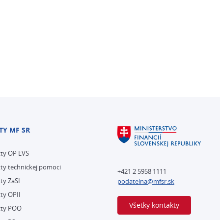
TY MF SR
kty OP EVS
ty technickej pomoci
+421 2 5958 1111
ty ZaSI
podatelna@mfsr.sk
ty OPII
Všetky kontakty
kty POO