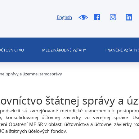
English
 ÚČTOVNÍCTVO
MEDZINÁRODNÉ VZŤAHY
FINANČNÉ VZŤAHY 
tnej správy a územnej samosprávy
ovníctvo štátnej správy a 
 podsekcii sú zverejňované metodické usmernenia k postupom 
ky, konsolidovanej účtovnej závierky vo verejnej správe. U
ení Opatrení MF SR v oblasti účtovníctva a účtovnej závierky roz
UC a štátnych účelových fondov.