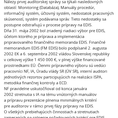
Nálezy prvej audítorskej správy sa týkali nasledovných
oblastí: Monitoring (Databáza), Manuály procedúr,
informačný systém, účtovný systém, nedostatok pracovných
skúseností, systém podávania správ. Tieto nedostatky sa
postupne odstraňujú v procese prípravy na EDIS.
Dňa 31. mája 2002 bol zriadený riadiaci výbor pre EDIS,
účelom ktorého je príprava a implementácia
pripravovaného finančného memoranda EDIS. Finančné
memorandum EDIS (FM EDIS) bolo podpísané 2. augusta
2002 EK a 6. septembra 2002 vládou Slovenskej republiky
v celkovej výške 1 450 000 €, v plnej výške financované
prostriedkami EÚ. Členmi prípravného výboru sú vedúci
pracovníci NF, IA, Úradu vlády SR (ÚV SR), interní auditori
jednotlivých rezortov participujúcich na realizácii ISPA,
metodika finančnej kontroly a ECD.
NF pravidelne uskutočňoval od konca januára
2002 stretnutia s IA na tému vnútorných manuálov
a prípravu prezentácie plnenia minimálnych kritérií
pre audítorov v rámci prvej fázy prípravy na EDIS.
O všetkých prebiehajúcich činnostiach a stretnutiach
zameraných na splnenie požadovaných kritérií pre EDIS