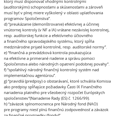
ktorý musí disponovať vhodnými kontrolnými
(audítorskými) schopnosťami a skúsenosťami a zároveň
musí byť v plnej miere vyškolený v oblasti uplatňovania
programov Spoločenstva”.
d)
“preukázanie (demonštrovanie) efektívnej a účinnej
vnútornej kontroly (v NF a IA) vrátane nezávislej kontrolnej,
resp. audítorskej funkcie a efektívneho účtovného
a finančného spravodajského systému, ktorý spĺňa
medzinárodne prijaté kontrolné, resp. audítorské normy”.
e)
“finančná a prevádzková kontrola poukazujúca
na efektívne a primerané riadenie a správu pomoci
Spoločenstva alebo národných opatrení podobnej povahy”.
f)
“spoľahlivý národný finančný kontrolný systém nad
implementačnou agentúrou”.
g)
“pravidlá (predpisy) o obstarávaní, ktoré schválila Komisia
ako predpisy spĺňajúce požiadavky Časti IX Finančného
nariadenia platného pre všeobecný rozpočet Európskych
spoločenstiev”(Nariadenie Rady (ES) č. 1266/99).
h)
“záväzok splnomocnenca pre Národný fond (NAO)
pre programy niesť plnú finančnú zodpovednosť a záväzok
za finančné prostriedky (fondy)”