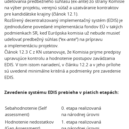
udeľovania predbežného súhlasu (ex-ante) zo strany Komisie
na výber projektu, verejnú súťaž a uzatváranie kontraktov
pre kandidátske krajiny (článok 12.1).
Rozšírený decentralizovaný implementačný systém (EDIS) je
zjednodušene povedané implementácia fondov EÚ v takých
podmienkach SR, keď Európska komisia už nebude musieť
udeľovať predbežný súhlas (“ex-ante”) na prípravu
a implementáciu projektov.
Článok 12.3 C z KN ustanovuje, že Komisia prijme predpisy
upravujúce kontrolu a hodnotenie postupov zavádzania
EDIS. V tom istom nariadení, v článku 12.2 a v jeho prílohe
sú uvedené minimálne kritériá a podmienky pre zavedenie
EDIS.
Zavedenie systému EDIS prebieha v piatich etapách:
Sebahodnotenie (Self
0. etapa realizovaná
assessment)
na národnej úrovni
Hodnotenie nedostatkov
1. etapa realizovaná
(Gap Assessment)
na národnej úrovni