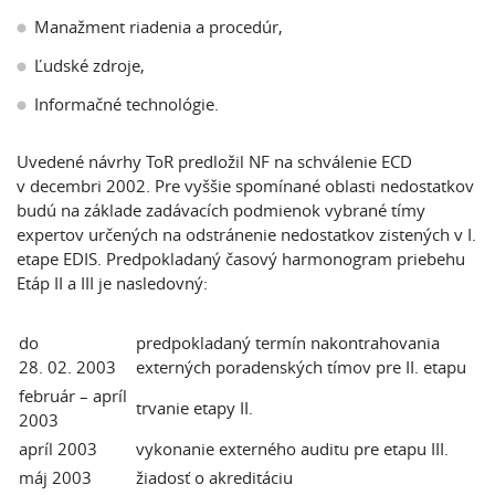
Manažment riadenia a procedúr,
Ľudské zdroje,
Informačné technológie.
Uvedené návrhy ToR predložil NF na schválenie ECD
v decembri 2002. Pre vyššie spomínané oblasti nedostatkov
budú na základe zadávacích podmienok vybrané tímy
expertov určených na odstránenie nedostatkov zistených v I.
etape EDIS. Predpokladaný časový harmonogram priebehu
Etáp II a III je nasledovný:
do
predpokladaný termín nakontrahovania
28. 02. 2003
externých poradenských tímov pre II. etapu
február – apríl
trvanie etapy II.
2003
apríl 2003
vykonanie externého auditu pre etapu III.
máj 2003
žiadosť o akreditáciu