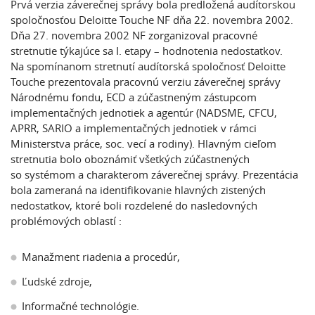
Prvá verzia záverečnej správy bola predložená audítorskou
spoločnosťou Deloitte Touche NF dňa 22. novembra 2002.
Dňa 27. novembra 2002 NF zorganizoval pracovné
stretnutie týkajúce sa I. etapy – hodnotenia nedostatkov.
Na spomínanom stretnutí audítorská spoločnosť Deloitte
Touche prezentovala pracovnú verziu záverečnej správy
Národnému fondu, ECD a zúčastneným zástupcom
implementačných jednotiek a agentúr (NADSME, CFCU,
APRR, SARIO a implementačných jednotiek v rámci
Ministerstva práce, soc. vecí a rodiny). Hlavným cieľom
stretnutia bolo oboznámiť všetkých zúčastnených
so systémom a charakterom záverečnej správy. Prezentácia
bola zameraná na identifikovanie hlavných zistených
nedostatkov, ktoré boli rozdelené do nasledovných
problémových oblastí :
Manažment riadenia a procedúr,
Ľudské zdroje,
Informačné technológie.