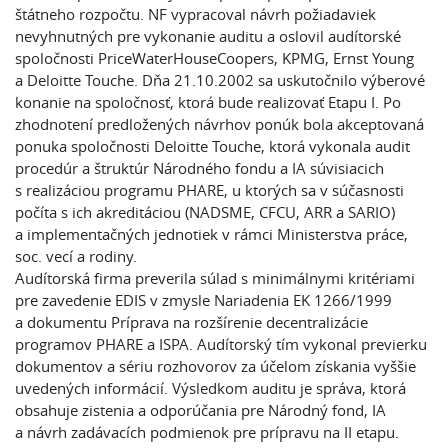
štátneho rozpočtu. NF vypracoval návrh požiadaviek
nevyhnutných pre vykonanie auditu a oslovil audítorské
spoločnosti PriceWaterHouseCoopers, KPMG, Ernst Young
a Deloitte Touche. Dňa 21.10.2002 sa uskutočnilo výberové
konanie na spoločnosť, ktorá bude realizovať Etapu I. Po
zhodnotení predložených návrhov ponúk bola akceptovaná
ponuka spoločnosti Deloitte Touche, ktorá vykonala audit
procedúr a štruktúr Národného fondu a IA súvisiacich
s realizáciou programu PHARE, u ktorých sa v súčasnosti
počíta s ich akreditáciou (NADSME, CFCU, ARR a SARIO)
a implementačných jednotiek v rámci Ministerstva práce,
soc. vecí a rodiny.
Audítorská firma preverila súlad s minimálnymi kritériami
pre zavedenie EDIS v zmysle Nariadenia EK 1266/1999
a dokumentu Príprava na rozšírenie decentralizácie
programov PHARE a ISPA. Audítorský tím vykonal previerku
dokumentov a sériu rozhovorov za účelom získania vyššie
uvedených informácií. Výsledkom auditu je správa, ktorá
obsahuje zistenia a odporúčania pre Národný fond, IA
a návrh zadávacích podmienok pre prípravu na II etapu.