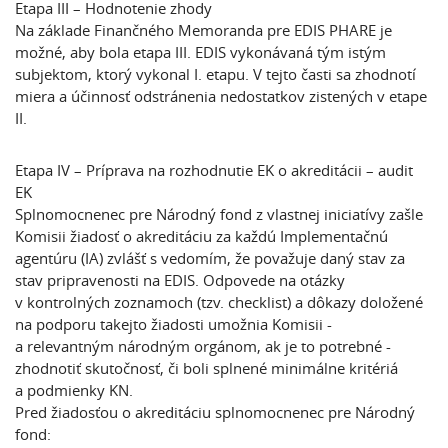
Etapa III – Hodnotenie zhody
Na základe Finančného Memoranda pre EDIS PHARE je
možné, aby bola etapa III. EDIS vykonávaná tým istým
subjektom, ktorý vykonal I. etapu. V tejto časti sa zhodnotí
miera a účinnosť odstránenia nedostatkov zistených v etape
II.
Etapa IV – Príprava na rozhodnutie EK o akreditácii – audit
EK
Splnomocnenec pre Národný fond z vlastnej iniciatívy zašle
Komisii žiadosť o akreditáciu za každú Implementačnú
agentúru (IA) zvlášť s vedomím, že považuje daný stav za
stav pripravenosti na EDIS. Odpovede na otázky
v kontrolných zoznamoch (tzv. checklist) a dôkazy doložené
na podporu takejto žiadosti umožnia Komisii -
a relevantným národným orgánom, ak je to potrebné -
zhodnotiť skutočnosť, či boli splnené minimálne kritériá
a podmienky KN.
Pred žiadosťou o akreditáciu splnomocnenec pre Národný
fond: