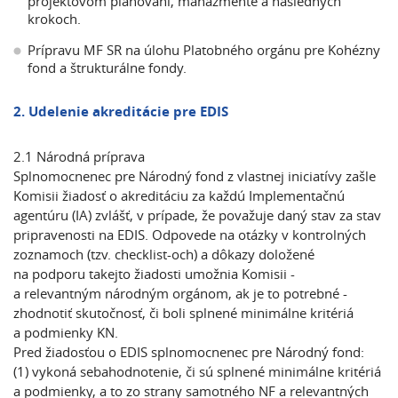
projektovom plánovaní, manažmente a následných
krokoch.
Prípravu MF SR na úlohu Platobného orgánu pre Kohézny
fond a štrukturálne fondy.
2. Udelenie akreditácie
pre EDIS
2.1 Národná príprava
Splnomocnenec pre Národný fond z vlastnej iniciatívy zašle
Komisii žiadosť o akreditáciu za každú Implementačnú
agentúru (IA) zvlášť, v prípade, že považuje daný stav za stav
pripravenosti na EDIS. Odpovede na otázky v kontrolných
zoznamoch (tzv. checklist-och) a dôkazy doložené
na podporu takejto žiadosti umožnia Komisii -
a relevantným národným orgánom, ak je to potrebné -
zhodnotiť skutočnosť, či boli splnené minimálne kritériá
a podmienky KN.
Pred žiadosťou o EDIS splnomocnenec pre Národný fond:
(1)
vykoná sebahodnotenie, či sú splnené minimálne kritériá
a podmienky, a to zo strany samotného NF a relevantných