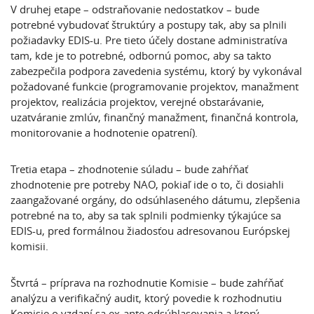
V druhej etape – odstraňovanie nedostatkov
– bude
potrebné vybudovať štruktúry a postupy tak, aby sa plnili
požiadavky EDIS-u. Pre tieto účely dostane administratíva
tam, kde je to potrebné, odbornú pomoc, aby sa takto
zabezpečila podpora zavedenia systému, ktorý by vykonával
požadované funkcie (programovanie projektov, manažment
projektov, realizácia projektov, verejné obstarávanie,
uzatváranie zmlúv, finančný manažment, finančná kontrola,
monitorovanie a hodnotenie opatrení).
Tretia etapa – zhodnotenie súladu
– bude zahŕňať
zhodnotenie pre potreby NAO, pokiaľ ide o to, či dosiahli
zaangažované orgány, do odsúhlaseného dátumu, zlepšenia
potrebné na to, aby sa tak splnili podmienky týkajúce sa
EDIS-u, pred formálnou žiadosťou adresovanou Európskej
komisii.
Štvrtá – príprava na rozhodnutie Komisie
– bude zahŕňať
analýzu a verifikačný audit, ktorý povedie k rozhodnutiu
Komisie o vzdaní sa ex-ante odsúhlasovania a ktorý