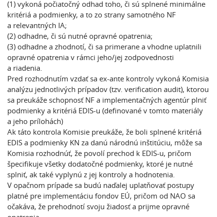
(1)
vykoná počiatočný odhad toho, či sú splnené minimálne
kritériá a podmienky, a to zo strany samotného NF
a relevantných IA;
(2)
odhadne, či sú nutné opravné opatrenia;
(3)
odhadne a zhodnotí, či sa primerane a vhodne uplatnili
opravné opatrenia v rámci jeho/jej zodpovednosti
a riadenia.
Pred rozhodnutím vzdať sa ex-ante kontroly vykoná Komisia
analýzu jednotlivých prípadov (tzv. verification audit), ktorou
sa preukáže schopnosť NF a implementačných agentúr plniť
podmienky a kritériá EDIS-u (definované v tomto materiály
a jeho prílohách)
Ak táto kontrola Komisie preukáže, že boli splnené kritériá
EDIS a podmienky KN za danú národnú inštitúciu, môže sa
Komisia rozhodnúť, že povolí prechod k EDIS-u, pričom
špecifikuje všetky dodatočné podmienky, ktoré je nutné
splniť, ak také vyplynú z jej kontroly a hodnotenia.
V opačnom prípade sa budú naďalej uplatňovať postupy
platné pre implementáciu fondov EÚ, pričom od NAO sa
očakáva, že prehodnotí svoju žiadosť a prijme opravné