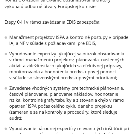
vykonajú odborné útvary Európskej komisie.
Etapy 0-III v rámci zavádzania EDIS zabezpečia:
Manažment projektov ISPA a kontrolné postupy v prípade
IA, a NF v súlade s požiadavkami pre EDIS;
Vybudovanie expertízy týkajúcej sa otázok obstarávania
v rámci manažmentu projektov, plánovania, následných
aktivít a záležitostiach týkajúcich sa efektívnej prípravy,
monitorovania a hodnotenia predvstupovej pomoci
v súlade so slovenskými predvstupovými prioritami;
Zavedenie vhodných systémy pre technické plánovanie,
časové plánovanie, plánovanie nákladov, hodnotenie
rizika, kontrolné grafy/tabuľky a zisťovania chýb v rámci
opatrení ISPA počas celého cyklu daného projektu
(zameranie sa na kontroly a procedúry, ktoré sleduje
audit);
Vybudovanie národnej expertízy relevantných inštitúcií pri