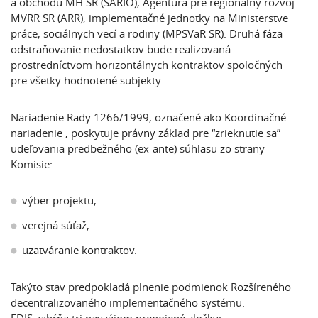
a obchodu MH SR (SARIO), Agentúra pre regionálny rozvoj
MVRR SR (ARR), implementačné jednotky na Ministerstve
práce, sociálnych vecí a rodiny (MPSVaR SR). Druhá fáza –
odstraňovanie nedostatkov bude realizovaná
prostredníctvom horizontálnych kontraktov spoločných
pre všetky hodnotené subjekty.
Nariadenie Rady 1266/1999, označené ako
Koordinačné
nariadenie
, poskytuje právny základ pre “zrieknutie sa”
udeľovania predbežného (ex-ante) súhlasu zo strany
Komisie:
výber projektu,
verejná súťaž,
uzatváranie kontraktov.
Takýto stav predpokladá plnenie podmienok Rozšíreného
decentralizovaného implementačného systému.