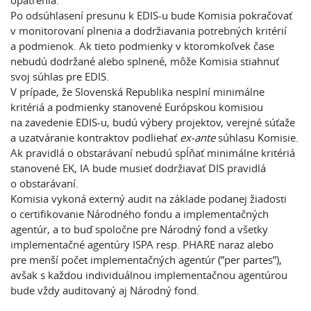
opatrenia.
Po odsúhlasení presunu k EDIS-u bude Komisia pokračovať
v monitorovaní plnenia a dodržiavania potrebných kritérií
a podmienok. Ak tieto podmienky v ktoromkoľvek čase
nebudú dodržané alebo splnené, môže Komisia stiahnuť
svoj súhlas pre EDIS.
V prípade, že Slovenská Republika nesplní minimálne
kritériá a podmienky stanovené Európskou komisiou
na zavedenie EDIS-u, budú výbery projektov, verejné súťaže
a uzatváranie kontraktov podliehať
ex-ante
súhlasu Komisie.
Ak pravidlá o obstarávaní nebudú spĺňať minimálne kritériá
stanovené EK, IA bude musieť dodržiavať DIS pravidlá
o obstarávaní.
Komisia vykoná externý audit na základe podanej žiadosti
o certifikovanie Národného fondu a implementačných
agentúr, a to buď spoločne pre Národný fond a všetky
implementačné agentúry ISPA resp. PHARE naraz alebo
pre menší počet implementačných agentúr (”per partes”),
avšak s každou individuálnou implementačnou agentúrou
bude vždy auditovaný aj Národný fond.