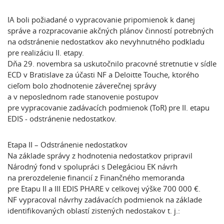
IA boli požiadané o vypracovanie pripomienok k danej
správe a rozpracovanie akčných plánov činností potrebných
na odstránenie nedostatkov ako nevyhnutného podkladu
pre realizáciu II. etapy.
Dňa 29. novembra sa uskutočnilo pracovné stretnutie v sídle
ECD v Bratislave za účasti NF a Deloitte Touche, ktorého
cieľom bolo zhodnotenie záverečnej správy
a v neposlednom rade stanovenie postupov
pre vypracovanie zadávacích podmienok (ToR) pre II. etapu
EDIS - odstránenie nedostatkov.
Etapa II – Odstránenie nedostatkov
Na základe správy z hodnotenia nedostatkov pripravil
Národný fond v spolupráci s Delegáciou EK návrh
na prerozdelenie financií z Finančného memoranda
pre Etapu II a III EDIS PHARE v celkovej výške 700 000 €.
NF vypracoval návrhy zadávacích podmienok na základe
identifikovaných oblastí zistených nedostakov t. j.: