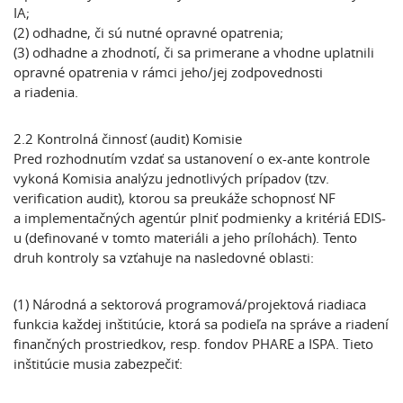
IA;
(2)
odhadne, či sú nutné opravné opatrenia;
(3)
odhadne a zhodnotí, či sa primerane a vhodne uplatnili
opravné opatrenia v rámci jeho/jej zodpovednosti
a riadenia.
2.2 Kontrolná činnosť (audit) Komisie
Pred rozhodnutím vzdať sa ustanovení o ex-ante kontrole
vykoná Komisia analýzu jednotlivých prípadov (tzv.
verification audit), ktorou sa preukáže schopnosť NF
a implementačných agentúr plniť podmienky a kritériá EDIS-
u (definované v tomto materiáli a jeho prílohách). Tento
druh kontroly sa vzťahuje na nasledovné oblasti:
(1) Národná a sektorová programová/projektová riadiaca
funkcia
každej inštitúcie, ktorá sa podieľa na správe a riadení
finančných prostriedkov, resp. fondov PHARE a ISPA. Tieto
inštitúcie musia zabezpečiť: