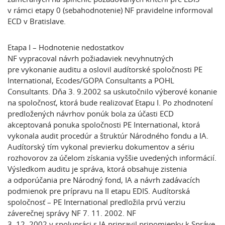
v rámci etapy 0 (sebahodnotenie) NF pravidelne informoval
ECD v Bratislave.
Etapa I – Hodnotenie nedostatkov
NF vypracoval návrh požiadaviek nevyhnutných
pre vykonanie auditu a oslovil audítorské spoločnosti PE
International, Ecodes/GOPA Consultants a POHL
Consultants. Dňa 3. 9.2002 sa uskutočnilo výberové konanie
na spoločnosť, ktorá bude realizovať Etapu I. Po zhodnotení
predložených návrhov ponúk bola za účasti ECD
akceptovaná ponuka spoločnosti PE International, ktorá
vykonala audit procedúr a štruktúr Národného fondu a IA.
Audítorský tím vykonal previerku dokumentov a sériu
rozhovorov za účelom získania vyššie uvedených informácií.
Výsledkom auditu je správa, ktorá obsahuje zistenia
a odporúčania pre Národný fond, IA a návrh zadávacích
podmienok pre prípravu na II etapu EDIS. Audítorská
spoločnosť – PE International predložila prvú verziu
záverečnej správy NF 7. 11. 2002. NF
3. 12. 2002 v spolupráci s IA pripravil pripomienky k Správe