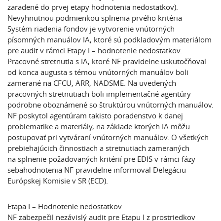
zaradené do prvej etapy hodnotenia nedostatkov).
Nevyhnutnou podmienkou splnenia prvého kritéria –
Systém riadenia fondov je vytvorenie vnútorných
písomných manuálov IA, ktoré sú podkladovým materiálom
pre audit v rámci Etapy I – hodnotenie nedostatkov.
Pracovné stretnutia s IA, ktoré NF pravidelne uskutočňoval
od konca augusta s témou vnútorných manuálov boli
zamerané na CFCU, ARR, NADSME. Na uvedených
pracovných stretnutiach boli implementačné agentúry
podrobne oboznámené so štruktúrou vnútorných manuálov.
NF poskytol agentúram takisto poradenstvo k danej
problematike a materiály, na základe ktorých IA môžu
postupovať pri vytváraní vnútorných manuálov. O všetkých
prebiehajúcich činnostiach a stretnutiach zameraných
na splnenie požadovaných kritérií pre EDIS v rámci fázy
sebahodnotenia NF pravidelne informoval Delegáciu
Európskej Komisie v SR (ECD).
Etapa I – Hodnotenie nedostatkov
NF zabezpečil nezávislý audit pre Etapu I z prostriedkov