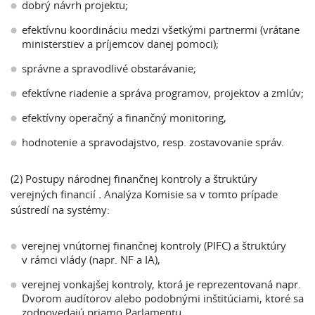
dobrý návrh projektu;
efektívnu koordináciu medzi všetkými partnermi (vrátane
ministerstiev a príjemcov danej pomoci);
správne a spravodlivé obstarávanie;
efektívne riadenie a správa programov, projektov a zmlúv;
efektívny operačný a finančný monitoring,
hodnotenie a spravodajstvo, resp. zostavovanie správ.
(2) Postupy národnej finančnej kontroly a štruktúry
verejných financií
.
Analýza Komisie sa v tomto prípade
sústredí na systémy:
verejnej vnútornej finančnej kontroly (PIFC) a štruktúry
v rámci vlády (napr. NF a IA),
verejnej vonkajšej kontroly, ktorá je reprezentovaná napr.
Dvorom audítorov alebo podobnými inštitúciami, ktoré sa
zodpovedajú priamo Parlamentu.