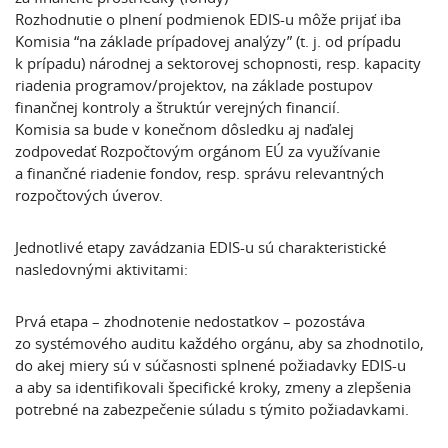
Rozhodnutie o plnení podmienok EDIS-u môže prijať iba
Komisia “na základe prípadovej analýzy” (t. j. od prípadu
k prípadu) národnej a sektorovej schopnosti, resp. kapacity
riadenia programov/projektov, na základe postupov
finančnej kontroly a štruktúr verejných financií.
Komisia sa bude v konečnom dôsledku aj naďalej
zodpovedať Rozpočtovým orgánom EÚ za využívanie
a finančné riadenie fondov, resp. správu relevantných
rozpočtových úverov.
Jednotlivé
etapy zavádzania EDIS-u
sú charakteristické
nasledovnými aktivitami:
Prvá etapa – zhodnotenie nedostatkov
– pozostáva
zo systémového auditu každého orgánu, aby sa zhodnotilo,
do akej miery sú v súčasnosti splnené požiadavky EDIS-u
a aby sa identifikovali špecifické kroky, zmeny a zlepšenia
potrebné na zabezpečenie súladu s týmito požiadavkami.