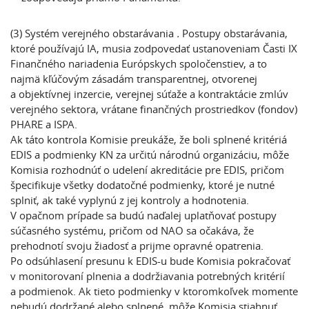
(3) Systém verejného obstarávania
.
Postupy obstarávania,
ktoré používajú IA, musia zodpovedať ustanoveniam Časti IX
Finančného nariadenia Európskych spoločenstiev, a to
najmä kľúčovým zásadám transparentnej, otvorenej
a objektívnej inzercie, verejnej súťaže a kontraktácie zmlúv
verejného sektora, vrátane finančných prostriedkov (fondov)
PHARE a ISPA.
Ak táto kontrola Komisie preukáže, že boli splnené kritériá
EDIS a podmienky KN za určitú národnú organizáciu, môže
Komisia rozhodnúť o udelení akreditácie pre EDIS, pričom
špecifikuje všetky dodatočné podmienky, ktoré je nutné
splniť, ak také vyplynú z jej kontroly a hodnotenia.
V opačnom prípade sa budú naďalej uplatňovať postupy
súčasného systému, pričom od NAO sa očakáva, že
prehodnotí svoju žiadosť a prijme opravné opatrenia.
Po odsúhlasení presunu k EDIS-u bude Komisia pokračovať
v monitorovaní plnenia a dodržiavania potrebných kritérií
a podmienok. Ak tieto podmienky v ktoromkoľvek momente
nebudú dodržané alebo splnené, môže Komisia stiahnuť