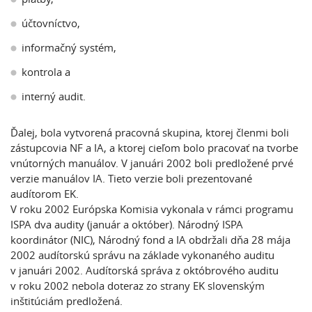
účtovníctvo,
informačný systém,
kontrola a
interný audit.
Ďalej, bola vytvorená pracovná skupina, ktorej členmi boli
zástupcovia NF a IA, a ktorej cieľom bolo pracovať na tvorbe
vnútorných manuálov. V januári 2002 boli predložené prvé
verzie manuálov IA. Tieto verzie boli prezentované
audítorom EK.
V roku 2002 Európska Komisia vykonala v rámci programu
ISPA dva audity (január a október). Národný ISPA
koordinátor (NIC), Národný fond a IA obdržali dňa 28 mája
2002 audítorskú správu na základe vykonaného auditu
v januári 2002. Audítorská správa z októbrového auditu
v roku 2002 nebola doteraz zo strany EK slovenským
inštitúciám predložená.