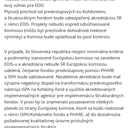
svoj súhlas pre EDIS.
Plynulý prechod od predvstupových ku Kohéznemu
a štrukturálnym fondom bude zabezpečený akreditáciou SR
v rámci EDIS. Projekty nebudú vopred odsúhlasované
Komisiou (môžu byť prechodne dohodnuté niektoré
výnimky) a Komisia bude uplatňovať ex-post kontrolu.
V prípade, že Slovenská republika nesplní minimálne kritériá
a podmienky stanovené Európskou komisiou na zavedenie
EDIS-u a akreditácia nebude SR Európskou komisiou
udelená, čerpanie fondov predvstupovej pomoci PHARE
a ISPA bude zablokované. Neudelenie akreditácie bude mať
výrazne negatívny dopad na transformáciu predvstupového
nástroja ISPA na Kohézny fond a využitie akreditovaných
implementačných agentúr pre implementáciu štrukturálnych
fondov. V praxi by to znamenalo pozastavenie všetkých
platieb zo strany Európskej komisie, ktoré sa budú realizovať
v rámci ISPA/Kohézneho fondu a PHARE, až do dosiahnutia
požadovanej kvalitatívnej úrovne príslušných
implementačných štruktúr.