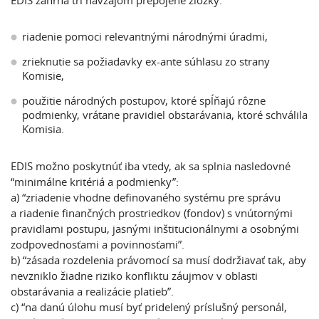
EDIS zahŕňa tri navzájom prepojené zložky:
riadenie pomoci relevantnými národnými úradmi,
zrieknutie sa požiadavky ex-ante súhlasu zo strany
Komisie,
použitie národných postupov, ktoré spĺňajú rôzne
podmienky, vrátane pravidiel obstarávania, ktoré schválila
Komisia.
EDIS možno poskytnúť iba vtedy, ak sa splnia nasledovné
“minimálne kritériá a podmienky”:
a)
“zriadenie vhodne definovaného systému pre správu
a riadenie finančných prostriedkov (fondov) s vnútornými
pravidlami postupu, jasnými inštitucionálnymi a osobnými
zodpovednosťami a povinnosťami”.
b)
“zásada rozdelenia právomocí sa musí dodržiavať tak, aby
nevzniklo žiadne riziko konfliktu záujmov v oblasti
obstarávania a realizácie platieb”.
c)
“na danú úlohu musí byť pridelený príslušný personál,