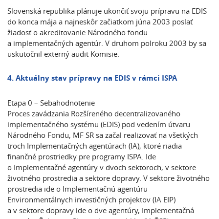
Slovenská republika plánuje ukončiť svoju prípravu na EDIS
do konca mája a najneskôr začiatkom júna 2003 poslať
žiadosť o akreditovanie Národného fondu
a implementačných agentúr. V druhom polroku 2003 by sa
uskutočnil externý audit Komisie.
4. Aktuálny stav prípravy
na EDIS v rámci ISPA
Etapa 0 – Sebahodnotenie
Proces zavádzania Rozšíreného decentralizovaného
implementačného systému (EDIS) pod vedením útvaru
Národného Fondu, MF SR sa začal realizovať na všetkých
troch Implementačných agentúrach (IA), ktoré riadia
finančné prostriedky pre programy ISPA. Ide
o Implementačné agentúry v dvoch sektoroch, v sektore
životného prostredia a sektore dopravy. V sektore životného
prostredia ide o Implementačnú agentúru
Environmentálnych investičných projektov (IA EIP)
a v sektore dopravy ide o dve agentúry, Implementačná