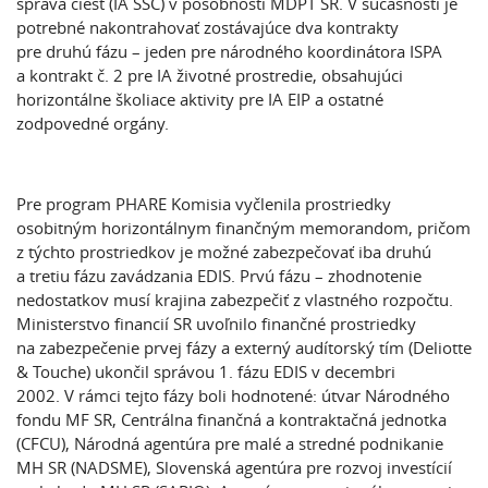
správa ciest (IA SSC) v pôsobnosti MDPT SR. V súčasnosti je
potrebné nakontrahovať zostávajúce dva kontrakty
pre druhú fázu – jeden pre národného koordinátora ISPA
a kontrakt č. 2 pre IA životné prostredie, obsahujúci
horizontálne školiace aktivity pre IA EIP a ostatné
zodpovedné orgány.
Pre program
PHARE
Komisia vyčlenila prostriedky
osobitným horizontálnym finančným memorandom, pričom
z týchto prostriedkov je možné zabezpečovať iba druhú
a tretiu fázu zavádzania EDIS. Prvú fázu – zhodnotenie
nedostatkov musí krajina zabezpečiť z vlastného rozpočtu.
Ministerstvo financií SR uvoľnilo finančné prostriedky
na zabezpečenie prvej fázy a externý audítorský tím (Deliotte
& Touche) ukončil správou 1. fázu EDIS v decembri
2002. V rámci tejto fázy boli hodnotené: útvar Národného
fondu MF SR, Centrálna finančná a kontraktačná jednotka
(CFCU), Národná agentúra pre malé a stredné podnikanie
MH SR (NADSME), Slovenská agentúra pre rozvoj investícií