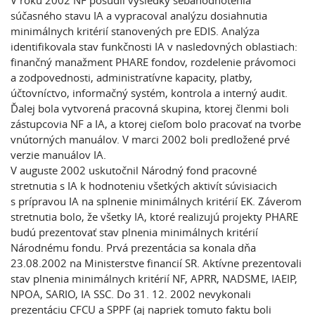
V roku 2002 NF posúdil výsledky sebahodnotenia
súčasného stavu IA a vypracoval analýzu dosiahnutia
minimálnych kritérií stanovených pre EDIS. Analýza
identifikovala stav funkčnosti IA v nasledovných oblastiach:
finančný manažment PHARE fondov, rozdelenie právomoci
a zodpovednosti, administratívne kapacity, platby,
účtovníctvo, informačný systém, kontrola a interný audit.
Ďalej bola vytvorená pracovná skupina, ktorej členmi boli
zástupcovia NF a IA, a ktorej cieľom bolo pracovať na tvorbe
vnútorných manuálov. V marci 2002 boli predložené prvé
verzie manuálov IA.
V auguste 2002 uskutočnil Národný fond pracovné
stretnutia s IA k hodnoteniu všetkých aktivít súvisiacich
s prípravou IA na splnenie minimálnych kritérií EK. Záverom
stretnutia bolo, že všetky IA, ktoré realizujú projekty PHARE
budú prezentovať stav plnenia minimálnych kritérií
Národnému fondu. Prvá prezentácia sa konala dňa
23.08.2002 na Ministerstve financií SR. Aktívne prezentovali
stav plnenia minimálnych kritérií NF, APRR, NADSME, IAEIP,
NPOA, SARIO, IA SSC. Do 31. 12. 2002 nevykonali
prezentáciu CFCU a SPPF (aj napriek tomuto faktu boli