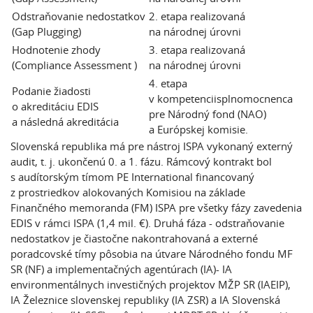
Odstraňovanie nedostatkov
2. etapa realizovaná
(Gap Plugging)
na národnej úrovni
Hodnotenie zhody
3. etapa realizovaná
(Compliance Assessment
)
na národnej úrovni
4. etapa
Podanie žiadosti
v kompetenciisplnomocnenca
o akreditáciu EDIS
pre Národný fond (NAO)
a následná akreditácia
a Európskej komisie.
Slovenská republika má pre nástroj
ISPA
vykonaný externý
audit, t. j. ukončenú 0. a 1. fázu. Rámcový kontrakt bol
s audítorským tímom PE International financovaný
z prostriedkov alokovaných Komisiou na základe
Finančného memoranda (FM) ISPA pre všetky fázy zavedenia
EDIS v rámci ISPA (1,4 mil. €). Druhá fáza - odstraňovanie
nedostatkov je čiastočne nakontrahovaná a externé
poradcovské tímy pôsobia na útvare Národného fondu MF
SR (NF) a implementačných agentúrach (IA)- IA
environmentálnych investičných projektov MŽP SR (IAEIP),
IA Železnice slovenskej republiky (IA ZSR) a IA Slovenská