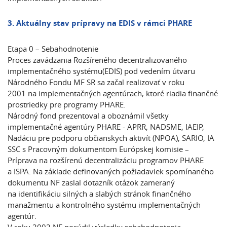
3. Aktuálny stav prípravy na EDIS v rámci PH
ARE
E
tapa 0 – Sebahodnotenie
Proces zavádzania Rozšíreného decentralizovaného
implementačného systému(EDIS) pod vedením útvaru
Národného Fondu MF SR sa začal realizovať v roku
2001 na implementačných agentúrach, ktoré riadia finančné
prostriedky pre programy PHARE.
Národný fond prezentoval a oboznámil všetky
implementačné agentúry PHARE - APRR, NADSME, IAEIP,
Nadáciu pre podporu občianskych aktivít (NPOA), SARIO, IA
SSC s Pracovným dokumentom Európskej komisie –
Príprava na rozšírenú decentralizáciu programov PHARE
a ISPA. Na základe definovaných požiadaviek spomínaného
dokumentu NF zaslal dotazník otázok zameraný
na identifikáciu silných a slabých stránok finančného
manažmentu a kontrolného systému implementačných
agentúr.