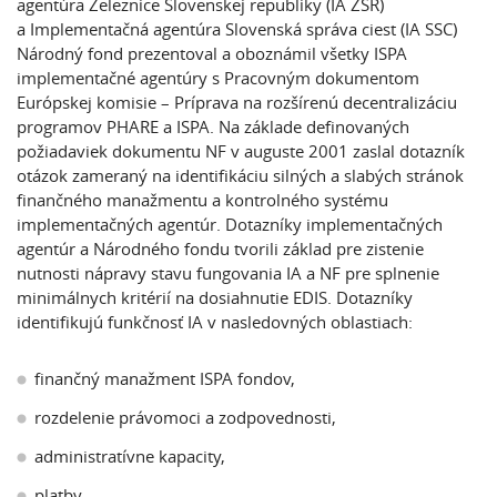
agentúra Železnice Slovenskej republiky (IA ŽSR)
a Implementačná agentúra Slovenská správa ciest (IA SSC)
Národný fond prezentoval a oboznámil všetky ISPA
implementačné agentúry s Pracovným dokumentom
Európskej komisie – Príprava na rozšírenú decentralizáciu
programov PHARE a ISPA. Na základe definovaných
požiadaviek dokumentu NF v auguste 2001 zaslal dotazník
otázok zameraný na identifikáciu silných a slabých stránok
finančného manažmentu a kontrolného systému
implementačných agentúr. Dotazníky implementačných
agentúr a Národného fondu tvorili základ pre zistenie
nutnosti nápravy stavu fungovania IA a NF pre splnenie
minimálnych kritérií na dosiahnutie EDIS. Dotazníky
identifikujú funkčnosť IA v nasledovných oblastiach:
finančný manažment ISPA fondov,
rozdelenie právomoci a zodpovednosti,
administratívne kapacity,
platby,