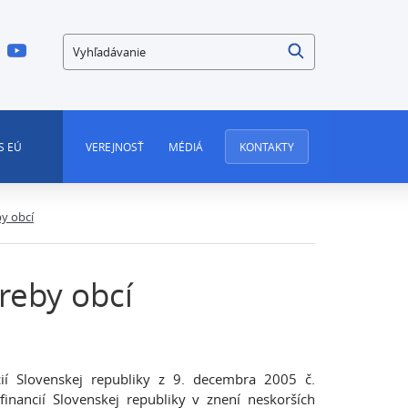
Vyhľadávanie
S EÚ
VEREJNOSŤ
MÉDIÁ
KONTAKTY
by obcí
reby obcí
cií Slovenskej republiky z 9. decembra 2005 č.
inancií Slovenskej republiky v znení neskorších