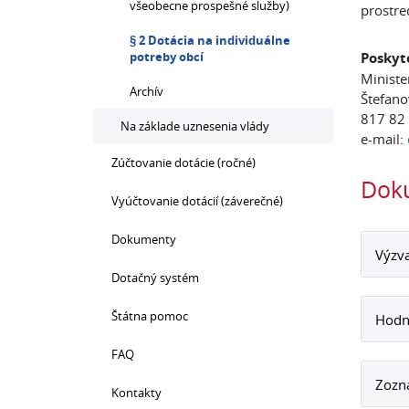
všeobecne prospešné služby)
prostr
§ 2 Dotácia na individuálne
potreby obcí
Poskyt
Ministe
Archív
Štefano
817 82 
Na základe uznesenia vlády
e-mail:
Zúčtovanie dotácie (ročné)
Dok
Vyúčtovanie dotácií (záverečné)
Dokumenty
Výzva
Dotačný systém
Štátna pomoc
Hodno
FAQ
Zozn
Kontakty