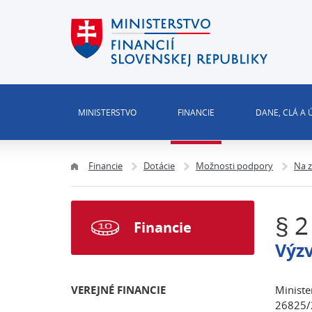
MINISTERSTVO
FINANCIE
DANE, CLÁ A
Financie
Dotácie
Možnosti podpory
Na z
§ 2
Financie
Výzv
VEREJNÉ FINANCIE
Ministe
26825/2