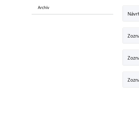
Archív
Návrh
Zozna
Zozn
Zozn