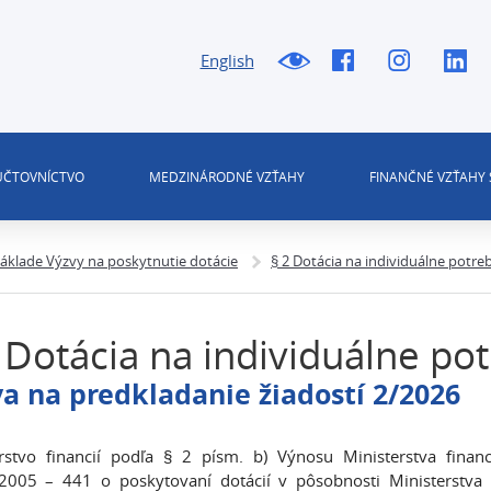
English
 ÚČTOVNÍCTVO
MEDZINÁRODNÉ VZŤAHY
FINANČNÉ VZŤAHY 
áklade Výzvy na poskytnutie dotácie
§ 2 Dotácia na individuálne potre
 Dotácia na individuálne pot
a na predkladanie žiadostí 2/2026
rstvo financií podľa § 2 písm. b) Výnosu Ministerstva finan
005 – 441 o poskytovaní dotácií v pôsobnosti Ministerstva f