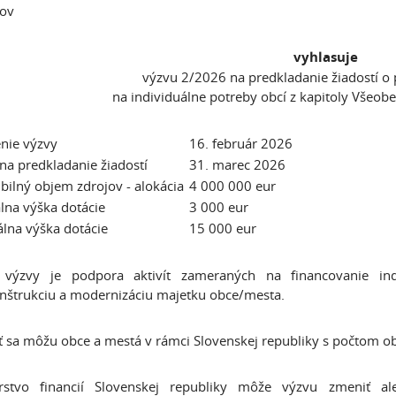
sov
vyhlasuje
výzvu 2/2026 na predkladanie žiadostí o 
na individuálne potreby obcí z kapitoly Všeob
nie výzvy
16. február 2026
na predkladanie žiadostí
31. marec 2026
bilný objem zdrojov - alokácia
4 000 000 eur
lna výška dotácie
3 000 eur
lna výška dotácie
15 000 eur
 výzvy je podpora aktivít zameraných na financovanie in
nštrukciu a modernizáciu majetku obce/mesta.
iť sa môžu obce a mestá v rámci Slovenskej republiky s počtom o
erstvo financií Slovenskej republiky môže výzvu zmeniť a