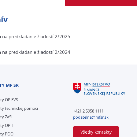
ív
 na predkladanie žiadostí 2/2025
 na predkladanie žiadostí 2/2024
TY MF SR
kty OP EVS
ty technickej pomoci
+421 2 5958 1111
ty ZaSI
podatelna@mfsr.sk
ty OPII
Všetky kontakty
kty POO