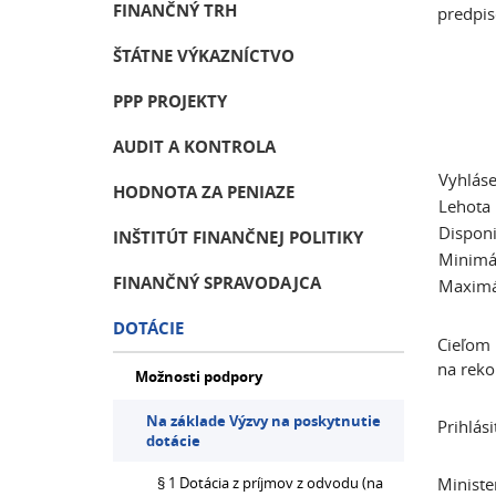
FINANČNÝ TRH
predpi
ŠTÁTNE VÝKAZNÍCTVO
PPP PROJEKTY
AUDIT A KONTROLA
Vyhláse
HODNOTA ZA PENIAZE
Lehota 
Disponi
INŠTITÚT FINANČNEJ POLITIKY
Minimá
FINANČNÝ SPRAVODAJCA
Maximá
DOTÁCIE
Cieľom
na reko
Možnosti podpory
Na základe Výzvy na poskytnutie
Prihlás
dotácie
§ 1 Dotácia z príjmov z odvodu (na
Minist