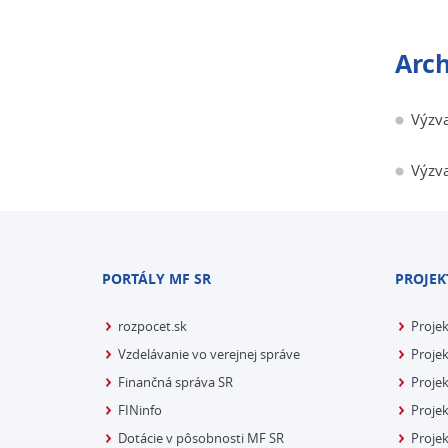
Arch
Výzva
Výzva
PORTÁLY MF SR
PROJEK
rozpocet.sk
Proje
Vzdelávanie vo verejnej správe
Projek
Finančná správa SR
Projek
FINinfo
Projek
Dotácie v pôsobnosti MF SR
Proje