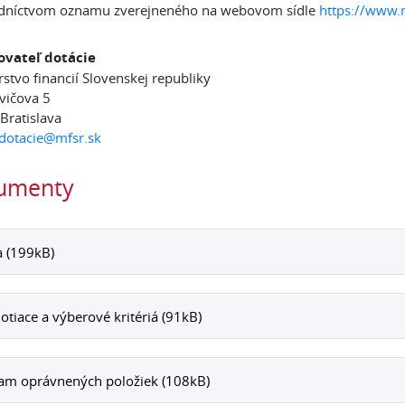
edníctvom oznamu zverejneného na webovom sídle
https://www.m
ovateľ dotácie
rstvo financií Slovenskej republiky
vičova 5
Bratislava
dotacie@mfsr.sk
umenty
 (199kB)
tiace a výberové kritériá (91kB)
am oprávnených položiek (108kB)