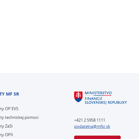
TY MF SR
kty OP EVS
ty technickej pomoci
+421 2 5958 1111
ty ZaSI
podatelna@mfsr.sk
ty OPII