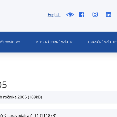
English
 ÚČTOVNÍCTVO
MEDZINÁRODNÉ VZŤAHY
FINANČNÉ VZŤAHY 
05
h ročníka 2005 (189kB)
čný spravodajca č. 11 (1118kB)