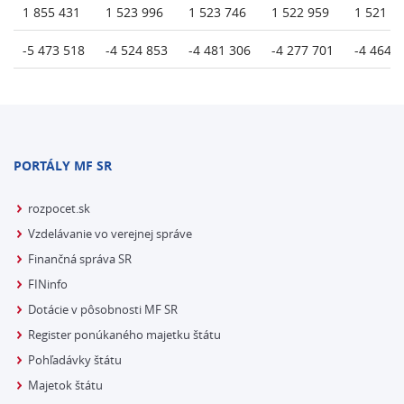
1 855 431
1 523 996
1 523 746
1 522 959
1 521 6
-5 473 518
-4 524 853
-4 481 306
-4 277 701
-4 464 
PORTÁLY MF SR
rozpocet.sk
Vzdelávanie vo verejnej správe
Finančná správa SR
FINinfo
Dotácie v pôsobnosti MF SR
Register ponúkaného majetku štátu
Pohľadávky štátu
Majetok štátu