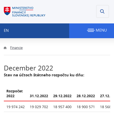
MENU
EN
Financie
December 2022
Stav na účtoch štátneho rozpočtu ku dňu:
Rozpočet
2022
31.12.2022
29.12.2022
28.12.2022
27.12.2
19 974 242
19 029 702
18 957 400
18 900 571
18 568 