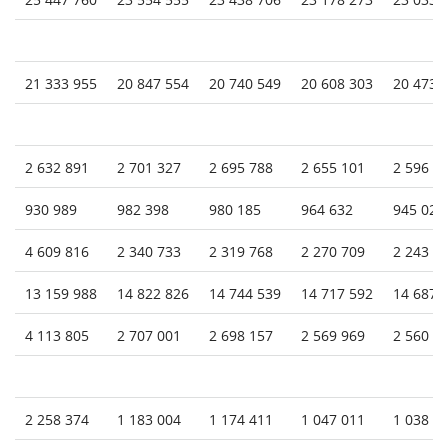
21 333 955
20 847 554
20 740 549
20 608 303
20 473 
2 632 891
2 701 327
2 695 788
2 655 101
2 596 4
930 989
982 398
980 185
964 632
945 023
4 609 816
2 340 733
2 319 768
2 270 709
2 243 5
13 159 988
14 822 826
14 744 539
14 717 592
14 687 
4 113 805
2 707 001
2 698 157
2 569 969
2 560 5
2 258 374
1 183 004
1 174 411
1 047 011
1 038 8