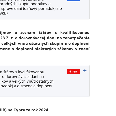
národných skupín podnikov a
 správe daní (daňový poriadok) a o
9kB)
íjmov a zoznam štátov s kvalifikovanou
3 Z. z. o dorovnávacej dani na zabezpečenie
veľkých vnútroštátnych skupín a o doplnení
 zmene a doplnení niektorých zákonov v znení
 štátov s kvalifikovanou
. o dorovnávacej dani na
kov a veľkých vnútroštátnych
oriadok) a o zmene a doplnení
IR) na Cypre za rok 2024