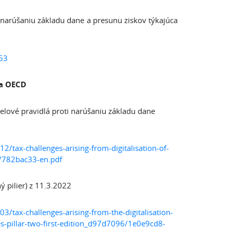
narúšaniu základu dane a presunu ziskov týkajúca
53
ia OECD
elové pravidlá proti narúšaniu základu dane
tax-challenges-arising-from-digitalisation-of-
3/782bac33-en.pdf
 pilier) z 11.3.2022
tax-challenges-arising-from-the-digitalisation-
s-pillar-two-first-edition_d97d7096/1e0e9cd8-