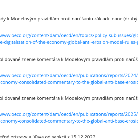
ady k Modelovým pravidlám proti narúšaniu základu dane (druhý p
/www.oecd.org/content/dam/oecd/en/topics/policy-sub-issues/gl
e-digitalisation-of-the-economy-global-anti-erosion-model-rules-
olidované znenie komentára k Modelovým pravidlám proti narúš
/www.oecd.org/content/dam/oecd/en/publications/reports/2024/04/
economy-consolidated-commentary-to-the-global-anti-base-ero
olidované znenie komentára k Modelovým pravidlám proti narúš
/www.oecd.org/content/dam/oecd/en/publications/reports/2025/05/
economy-consolidated-commentary-to-the-global-anti-base-ero
ečné prístavy a úľava od sankcií z 15.12.2022