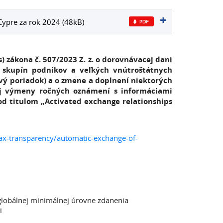
Cypre za rok 2024 (48kB)
 zákona č. 507/2023 Z. z. o dorovnávacej dani
skupín podnikov a veľkých vnútroštátnych
ový poriadok) a o zmene a doplnení niektorých
ej výmeny ročných oznámení s informáciami
od titulom „Activated exchange relationships
tax-transparency/automatic-exchange-of-
lobálnej minimálnej úrovne zdanenia
i