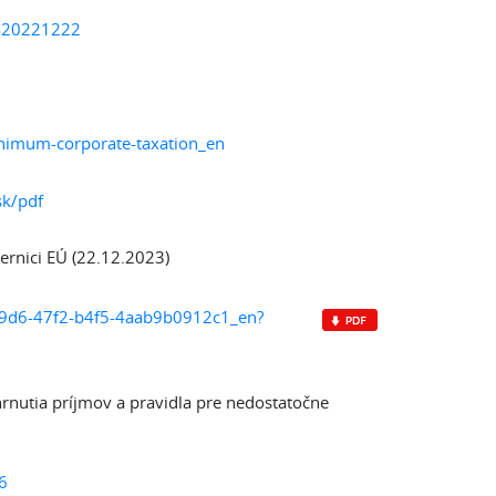
3-20221222
inimum-corporate-taxation_en
sk/pdf
ernici EÚ (22.12.2023)
19d6-47f2-b4f5-4aab9b0912c1_en?
nutia príjmov a pravidla pre nedostatočne
6