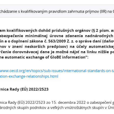
hádzanie s kvalifikovaným pravidlom zahrnutia príjmov (IIR) na 
am kvalifikovaných dohôd príslušných orgánov (§ 2 písm. as)
abezpečenie minimálnej úrovne zdanenia nadnárodných 
ín a o doplnení zákona č. 563/2009 Z. z. o správe daní (daň
nov v znení neskorších predpisov) na účely automatick
rčenie dorovnávacej dane je možné nájsť na linku nižšie p
the automatic exchange of GloBE information“:
/www.oecd.org/en/topics/sub-issues/international-standards-on-
tion-exchange-relationships.html
nica Rady (EÚ) 2022/2523
ica Rady (EÚ) 2022/2523 zo 15. decembra 2022 o zabezpečení g
rodných skupín podnikov a veľkých vnútroštátnych skupín v Úni