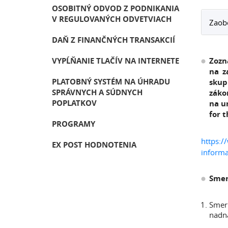
OSOBITNÝ ODVOD Z PODNIKANIA
V REGULOVANÝCH ODVETVIACH
Zaobc
DAŇ Z FINANČNÝCH TRANSAKCIÍ
VYPĹŇANIE TLAČÍV NA INTERNETE
Zozn
na z
PLATOBNÝ SYSTÉM NA ÚHRADU
skup
SPRÁVNYCH A SÚDNYCH
záko
POPLATKOV
na u
for 
PROGRAMY
https:/
EX POST HODNOTENIA
informa
Smer
Smern
nadná