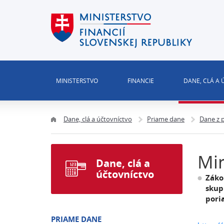
MINISTERSTVO
FINANCIE
DANE, CLÁ A
Dane, clá a účtovníctvo
Priame dane
Dane z 
Min
Dane, clá a
účtovníctvo
Záko
skup
pori
PRIAME DANE