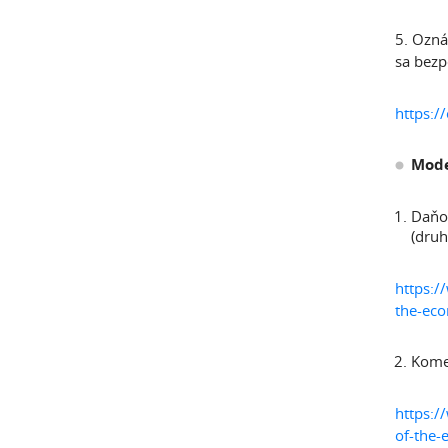
5. Ozná
sa bezp
https:/
Mode
Daňov
(druh
https:/
the-eco
Komen
https:/
of-the-