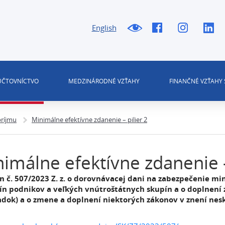
English
 ÚČTOVNÍCTVO
MEDZINÁRODNÉ VZŤAHY
FINANČNÉ VZŤAHY 
príjmu
Minimálne efektívne zdanenie – pilier 2
imálne efektívne zdanenie –
n č. 507/2023 Z. z. o dorovnávacej dani na zabezpečenie 
ín podnikov a veľkých vnútroštátnych skupín a o doplnení z
adok) a o zmene a doplnení niektorých zákonov v znení nes