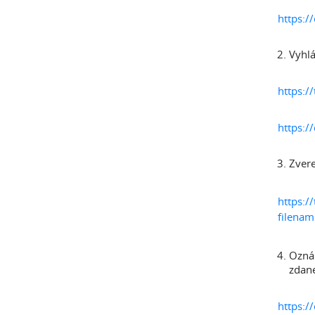
https:/
Vyhlá
https://
https://
Zvere
https:
filena
Oznám
zdane
https:/