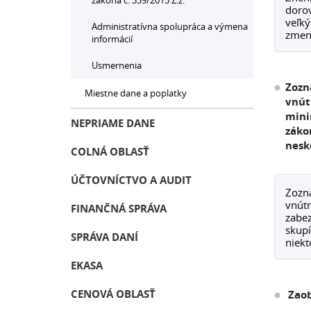
zákona č. 359/2015 Z.z.
dorov
veľký
Administratívna spolupráca a výmena
zmene
informácií
Usmernenia
Zozn
Miestne dane a poplatky
vnút
mini
NEPRIAME DANE
záko
nesk
COLNÁ OBLASŤ
ÚČTOVNÍCTVO A AUDIT
Zozna
vnútr
FINANČNÁ SPRÁVA
zabez
skupí
SPRÁVA DANÍ
niekt
EKASA
CENOVÁ OBLASŤ
Zaob