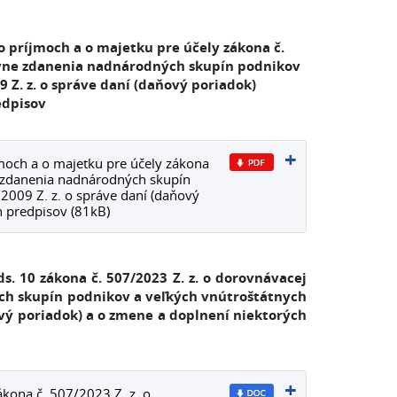
príjmoch a o majetku pre účely zákona č.
ovne zdanenia nadnárodných skupín podnikov
 Z. z. o správe daní (daňový poriadok)
edpisov
och a o majetku pre účely zákona
 zdanenia nadnárodných skupín
2009 Z. z. o správe daní (daňový
h predpisov (81kB)
ds. 10 zákona
č. 507/2023 Z. z. o dorovnávacej
ch skupín podnikov a veľkých vnútroštátnych
ový poriadok) a o zmene a doplnení niektorých
ákona č. 507/2023 Z. z. o