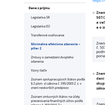
https:/
Dane z príjmu
Znen
507/
Legislatíva SR
a ve
Legislatíva EÚ
a o 
Transferové oceňovanie
Zneni
Minimálne efektívne zdanenie –
č. 50
pilier 2
podni
poria
Zmluvy o zamedzení dvojitého
zdanenia
Vzory tlačív
Znen
dani
Zoznam spolupracujúcich štátov podľa
skup
§ 2 písm. x) zákona č. 595/2003 Z. z. v
znení neskorších predpisov
záko
Zoznam zmluvných štátov na účely
preverovania finančných účtov podľa
Zneni