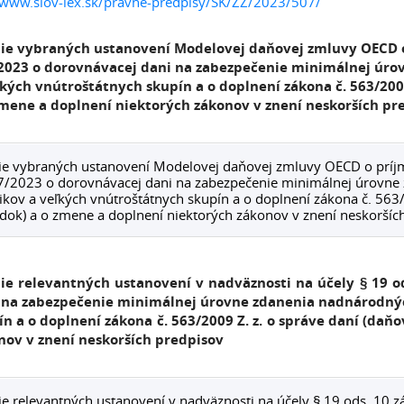
/www.slov-lex.sk/pravne-predpisy/SK/ZZ/2023/507/
ie vybraných ustanovení Modelovej daňovej zmluvy OECD o 
2023 o dorovnávacej dani na zabezpečenie minimálnej úr
ľkých vnútroštátnych skupín a o doplnení zákona č. 563/2009
zmene a doplnení niektorých zákonov v znení neskorších pr
e vybraných ustanovení Modelovej daňovej zmluvy OECD o príjm
7/2023 o dorovnávacej dani na zabezpečenie minimálnej úrovne
kov a veľkých vnútroštátnych skupín a o doplnení zákona č. 563/
dok) a o zmene a doplnení niektorých zákonov v znení neskoršíc
ie relevantných ustanovení v
nadväznosti na účely § 19 o
 na zabezpečenie minimálnej úrovne zdanenia nadnárodný
ín a o doplnení zákona č. 563/2009 Z. z. o správe daní (daň
nov v znení neskorších predpisov
e relevantných ustanovení v nadväznosti na účely § 19 ods. 10 z