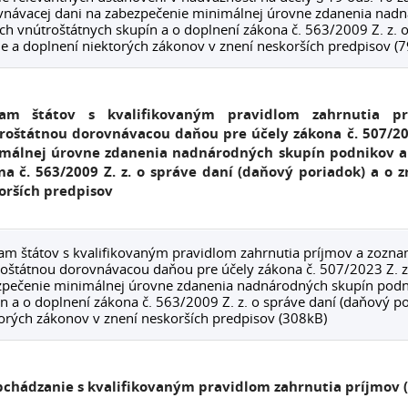
návacej dani na zabezpečenie minimálnej úrovne zdanenia nad
ch vnútroštátnych skupín a o doplnení zákona č. 563/2009 Z. z. o
 a doplnení niektorých zákonov v znení neskorších predpisov (7
am štátov s kvalifikovaným pravidlom zahrnutia pr
roštátnou dorovnávacou daňou pre účely zákona č. 507/202
málnej úrovne zdanenia nadnárodných skupín podnikov a 
na č. 563/2009 Z. z. o správe daní (daňový poriadok) a o
orších predpisov
m štátov s kvalifikovaným pravidlom zahrnutia príjmov a zoznam
oštátnou dorovnávacou daňou pre účely zákona č. 507/2023 Z. z
pečenie minimálnej úrovne zdanenia nadnárodných skupín podni
n a o doplnení zákona č. 563/2009 Z. z. o správe daní (daňový p
orých zákonov v znení neskorších predpisov (308kB)
chádzanie s kvalifikovaným pravidlom zahrnutia príjmov (I