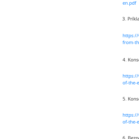
en.pdf
Príkl
https:/
from-th
4. Kons
https:/
of-the-
5. Kons
https:/
of-the-
6. Bezp