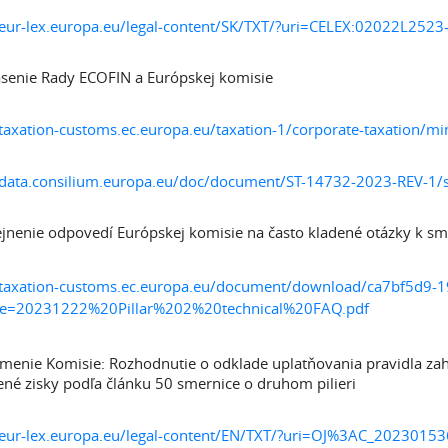
/eur-lex.europa.eu/legal-content/SK/TXT/?uri=CELEX:02022L252
senie Rady ECOFIN a Európskej komisie
taxation-customs.ec.europa.eu/taxation-1/corporate-taxation/m
data.consilium.europa.eu/doc/document/ST-14732-2023-REV-1/
jnenie odpovedí Európskej komisie na často kladené otázky k sm
//taxation-customs.ec.europa.eu/document/download/ca7bf5d9-
me=20231222%20Pillar%202%20technical%20FAQ.pdf
enie Komisie: Rozhodnutie o odklade uplatňovania pravidla zahr
né zisky podľa článku 50 smernice o druhom pilieri
/eur-lex.europa.eu/legal-content/EN/TXT/?
uri=OJ%3AC_20230153