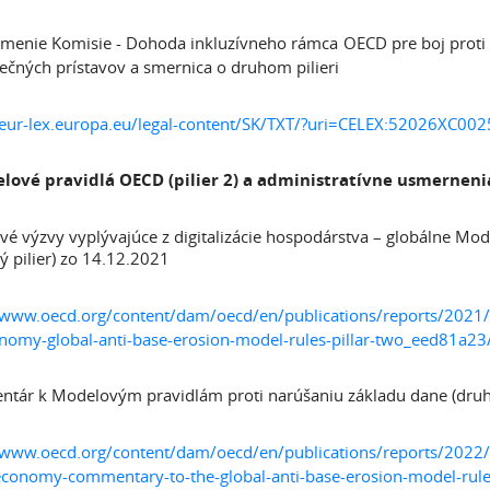
menie Komisie - Dohoda inkluzívneho rámca OECD pre boj proti 
ečných prístavov a smernica o druhom pilieri
/eur-lex.europa.eu/legal-content/SK/TXT/?uri=CELEX:52026XC002
lové pravidlá OECD (pilier 2) a administratívne usmernen
é výzvy vyplývajúce z digitalizácie hospodárstva – globálne Mod
ý pilier) zo 14.12.2021
/www.oecd.org/content/dam/oecd/en/publications/reports/2021/12/
nomy-global-anti-base-erosion-model-rules-pillar-two_eed81a2
tár k Modelovým pravidlám proti narúšaniu základu dane (druhý
/www.oecd.org/content/dam/oecd/en/publications/reports/2022/03/
economy-commentary-to-the-global-anti-base-erosion-model-rule