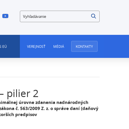
Vyhľadávanie
S EÚ
VEREJNOSŤ
MÉDIÁ
KONTAKTY
 pilier 2
minimálnej úrovne zdanenia nadnárodných
ákona č. 563/2009 Z. z. o správe daní (daňový
korších predpisov