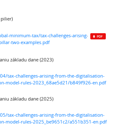
ilier)
obal-minimum-tax/tax-challenges-arising-
pillar-two-examples.pdf
aniu základu dane (2023)
tax-challenges-arising-from-the-digitalisation-
sion-model-rules-2023_68ae5d21/b849f926-en.pdf
aniu základu dane (2025)
tax-challenges-arising-from-the-digitalisation-
sion-model-rules-2025_be9651c2/a551b351-en.pdf