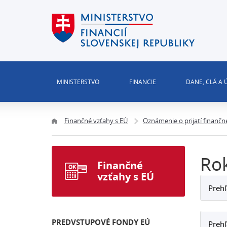
MINISTERSTVO
FINANCIE
DANE, CLÁ A
Finančné vzťahy s EÚ
Oznámenie o prijatí finančn
Ro
Finančné
vzťahy s EÚ
Prehľ
PREDVSTUPOVÉ FONDY EÚ
Prehľ