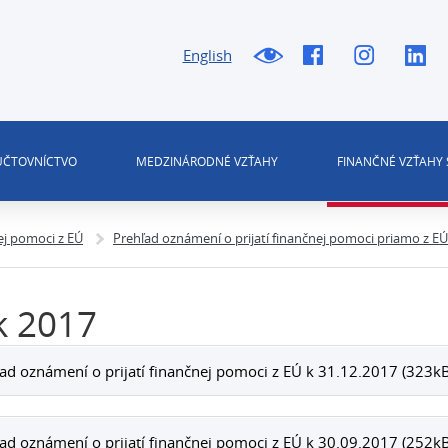
English
 ÚČTOVNÍCTVO
MEDZINÁRODNÉ VZŤAHY
FINANČNÉ VZŤAHY 
ej pomoci z EÚ
Prehľad oznámení o prijatí finančnej pomoci priamo z EÚ
k 2017
ad oznámení o prijatí finančnej pomoci z EÚ k 31.12.2017 (323kB
ad oznámení o prijatí finančnej pomoci z EÚ k 30.09.2017 (252kB