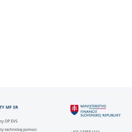
TY MF SR
kty OP EVS
ty technickej pomoci
+421 2 5958 1111