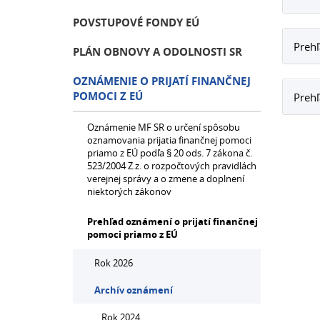
POVSTUPOVÉ FONDY EÚ
Prehľ
PLÁN OBNOVY A ODOLNOSTI SR
OZNÁMENIE O PRIJATÍ FINANČNEJ
POMOCI Z EÚ
Prehľ
Oznámenie MF SR o určení spôsobu
oznamovania prijatia finančnej pomoci
priamo z EÚ podľa § 20 ods. 7 zákona č.
523/2004 Z.z. o rozpočtových pravidlách
verejnej správy a o zmene a doplnení
niektorých zákonov
Prehľad oznámení o prijatí finančnej
pomoci priamo z EÚ
Rok 2026
Archív oznámení
Rok 2024