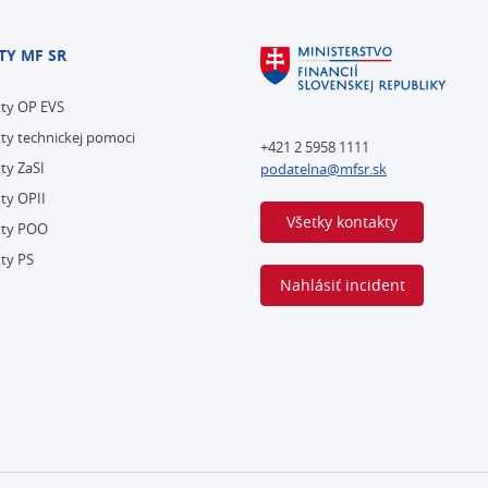
TY MF SR
kty OP EVS
ty technickej pomoci
+421 2 5958 1111
ty ZaSI
podatelna@mfsr.sk
ty OPII
Všetky kontakty
kty POO
ty PS
Nahlásiť incident