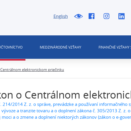
English
 ÚČTOVNÍCTVO
MEDZINÁRODNÉ VZŤAHY
FINANČNÉ VZŤAHY 
 Centrálnom elektronickom priečinku
on o Centrálnom elektroni
. 214/2014 Z. z. o správe, prevádzke a používaní informačného s
 vývoze a tranzite tovaru a o doplnení zákona č. 305/2013 Z. z.
j moci a o zmene a doplnení niektorých zákonov (zákon o e-gove