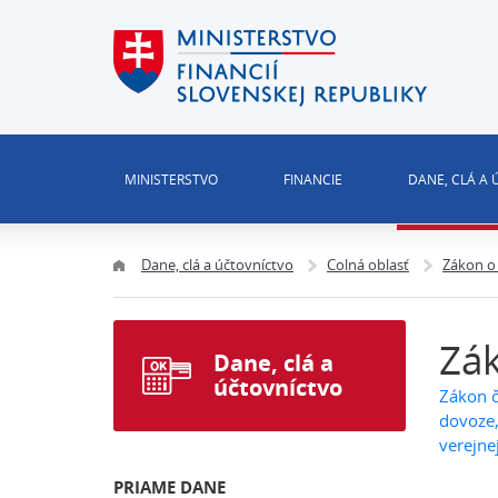
MINISTERSTVO
FINANCIE
DANE, CLÁ A
Dane, clá a účtovníctvo
Colná oblasť
Zákon o
Zák
Dane, clá a
účtovníctvo
Zákon č
dovoze,
verejne
PRIAME DANE