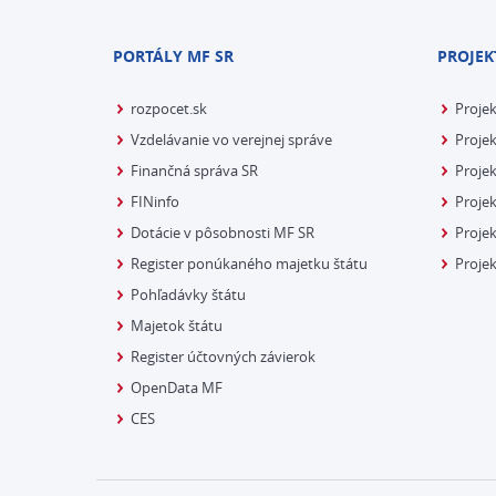
PORTÁLY MF SR
PROJEK
rozpocet.sk
Proje
Vzdelávanie vo verejnej správe
Projek
Finančná správa SR
Projek
FINinfo
Projek
Dotácie v pôsobnosti MF SR
Proje
Register ponúkaného majetku štátu
Projek
Pohľadávky štátu
Majetok štátu
Register účtovných závierok
OpenData MF
CES