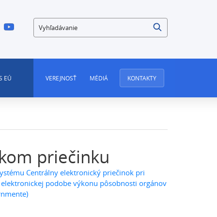
Vyhľadávanie
S EÚ
VEREJNOSŤ
MÉDIÁ
KONTAKTY
ckom priečinku
ystému Centrálny elektronický priečinok pri
 o elektronickej podobe výkonu pôsobnosti orgánov
rnmente)