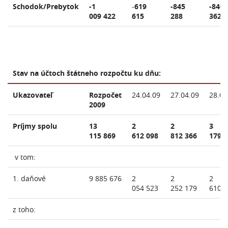
Schodok/Prebytok
-1
-
619
-845
-840
009 422
615
288
362
Stav na účtoch štátneho rozpočtu ku dňu:
Ukazovateľ
Rozpočet
24.04.09
27.04.09
28.04
2009
Príjmy spolu
13
2
2
3
115 869
612 098
812 366
179 
v tom:
1. daňové
9 885 676
2
2
2
054 523
252 179
610 
z toho: