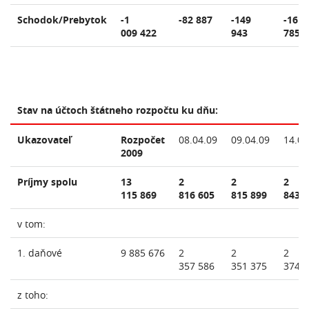
Schodok/Prebytok
-1
-82 887
-149
-161
009 422
943
785
Stav na účtoch štátneho rozpočtu ku dňu:
Ukazovateľ
Rozpočet
08.04.09
09.04.09
14.04
2009
Príjmy spolu
13
2
2
2
115 869
816 605
815 899
843 
v tom:
1. daňové
9 885 676
2
2
2
357 586
351 375
374 
z toho: