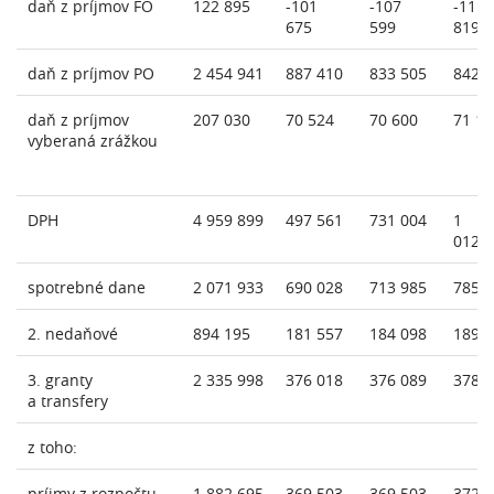
daň z príjmov FO
122 895
-101
-107
-111
675
599
819
daň z príjmov PO
2 454 941
887 410
833 505
842 
daň z príjmov
207 030
70 524
70 600
71 16
vyberaná zrážkou
DPH
4 959 899
497 561
731 004
1
012 
spotrebné dane
2 071 933
690 028
713 985
785 
2. nedaňové
894 195
181 557
184 098
189 
3. granty
2 335 998
376 018
376 089
378 
a transfery
z toho:
príjmy z rozpočtu
1 882 695
369 503
369 503
372 