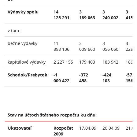
Výdavky spolu
14
3
3
3
125 291
189 063
240 002
415 
v tom:
bežné výdavky
11
3
3
3
898 136
009 660
056 060
228 
kapitálové výdavky
2 227 155
179 403
183 942
186 
Schodok/Prebytok
-1
-372
-424
-572
009 422
458
103
156
Stav na účtoch štátneho rozpočtu ku dňu:
Ukazovateľ
Rozpočet
17.04.09
20.04.09
21.04
2009