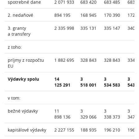
spotrebné dane
2 071 933
683 420
683 485
683 
2. nedaňové
894 195
168 945
170 390
172 
3. granty
2 335 998
335 131
335 147
340 
a transfery
z toho:
príjmy z rozpočtu
1 882 695
328 843
328 843
334 
EU
Výdavky spolu
14
3
3
3
125 291
518 001
534 583
543 
v tom:
bežné výdavky
11
3
3
3
898 136
329 066
338 373
347 
kapitálové výdavky
2 227 155
188 935
196 210
196 