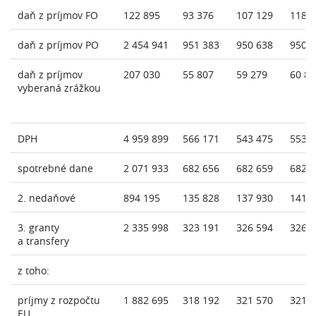
daň z príjmov FO
122 895
93 376
107 129
118 
daň z príjmov PO
2 454 941
951 383
950 638
950 
daň z príjmov
207 030
55 807
59 279
60 81
vyberaná zrážkou
DPH
4 959 899
566 171
543 475
553 
spotrebné dane
2 071 933
682 656
682 659
682 
2. nedaňové
894 195
135 828
137 930
141 
3. granty
2 335 998
323 191
326 594
326 
a transfery
z toho:
príjmy z rozpočtu
1 882 695
318 192
321 570
321 
EU