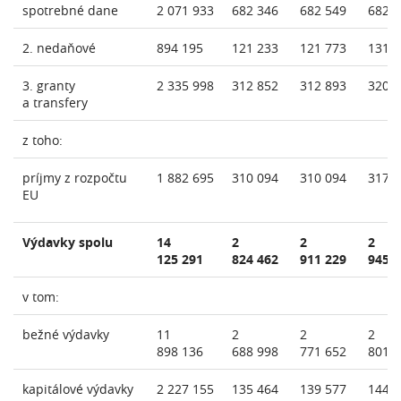
spotrebné dane
2 071 933
682 346
682 549
682 
2. nedaňové
894 195
121 233
121 773
131 
3. granty
2 335 998
312 852
312 893
320 
a transfery
z toho:
príjmy z rozpočtu
1 882 695
310 094
310 094
317 
EU
Výdavky spolu
14
2
2
2
125 291
824 462
911 229
945 
v tom:
bežné výdavky
11
2
2
2
898 136
688 998
771 652
801 
kapitálové výdavky
2 227 155
135 464
139 577
144 