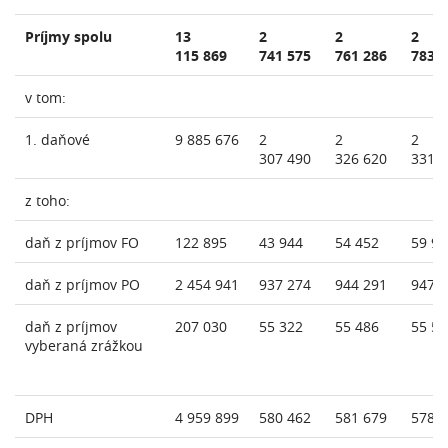
Príjmy spolu
13
2
2
2
115 869
741 575
761 286
783 
v tom:
1. daňové
9 885 676
2
2
2
307 490
326 620
331 
z toho:
daň z príjmov FO
122 895
43 944
54 452
59 97
daň z príjmov PO
2 454 941
937 274
944 291
947 
daň z príjmov
207 030
55 322
55 486
55 56
vyberaná zrážkou
DPH
4 959 899
580 462
581 679
578 