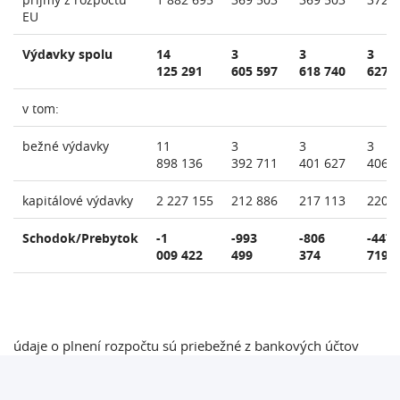
EU
Výdavky spolu
14
3
3
3
125 291
605 597
618 740
627 
v tom:
bežné výdavky
11
3
3
3
898 136
392 711
401 627
406 
kapitálové výdavky
2 227 155
212 886
217 113
220 
Schodok/Prebytok
-1
-993
-806
-447
009 422
499
374
719
údaje o plnení rozpočtu sú priebežné z bankových účtov