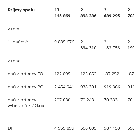
Príjmy spolu
13
2
2
2
115 869
898 386
689 295
703 
v tom:
1. daňové
9 885 676
2
2
2
394 310
183 758
190 
z toho:
daň z príjmov FO
122 895
125 652
-87 252
-87 8
daň z príjmov PO
2 454 941
938 301
919 366
916 
daň z príjmov
207 030
70 243
70 333
70 38
vyberaná zrážkou
DPH
4 959 899
566 005
587 153
596 