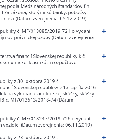
enej podľa Medzinárodných štandardov fin.
 § 17a zákona, ktorými sú banky, pobočky
ločností (Dátum zverejnenia: 05.12.2019)
 republiky č. MF/018885/2019-721 o vydaní
ríjmov právnickej osoby (Dátum zverejnenia:
rstva financií Slovenskej republiky k č.
konomickej klasifikácii rozpočtovej
ubliky z 30. októbra 2019 č.
ncií Slovenskej republiky z 13. apríla 2016
k na vykonanie audítorskej skúšky, skúšky
 2018 č. MF/013613/2018-74 (Dátum
 republiky č. MF/018247/2019-726 o vydaní
 vozidiel (Dátum zverejnenia: 06.11.2019)
ubliky z 28. októbra 2019 č.