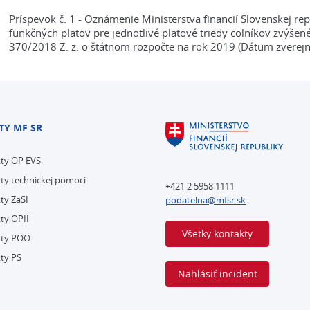
Príspevok č. 1 - Oznámenie Ministerstva financií Slovenskej r
funkčných platov pre jednotlivé platové triedy colníkov zvýšené
370/2018 Z. z. o štátnom rozpočte na rok 2019 (Dátum zverejn
TY MF SR
kty OP EVS
ty technickej pomoci
+421 2 5958 1111
ty ZaSI
podatelna@mfsr.sk
ty OPII
Všetky kontakty
kty POO
ty PS
Nahlásiť incident