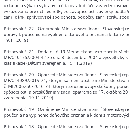
ukladania výkazu vybraných údajov z ind. účt. závierky zostav
vykazovania pre účt. jednotky zostavujúce účt. závierky podľa
zahr. bánk, správcovské spoločnosti, pobočky zahr. správ. spo
Príspevok č. 22 - Oznámenie Ministerstva financií Slovenskej
opravy k poučeniu na vyplnenie daňového priznania k dani z p
19.11.2019)
Príspevok č. 21 - Dodatok č. 19 Metodického usmernenia Ministe
MF/010175/2004-42 zo dňa 8. decembra 2004 a vysvetlivky k e
klasifikácie (Dátum zverejnenia: 15.11.2019)
Príspevok č. 20 - Opatrenie Ministerstva financií Slovenskej rep
MF/014989/2019-74, ktorým sa mení opatrenie Ministerstva fina
č. MF/006250/2016-74, ktorým sa ustanovuje skúšobný poriado
spôsobilosti a preskúšania v znení opatrenia zo 17. októbra
zverejnenia: 19.11.2019)
Príspevok č. 19 - Oznámenie Ministerstva financií Slovenskej
poučenia na vyplnenie daňového priznania k dani z motorových
Príspevok č. 18 - Opatrenie Ministerstva financií Slovenskej rep