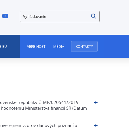
Vyhľadávanie
S EÚ
VEREJNOSŤ
MÉDIÁ
KONTAKTY
Slovenskej republiky č. MF/020541/2019-
h hodnoteniu Ministerstva financií SR (Dátum
uverejnení vzorov daňových priznaní a