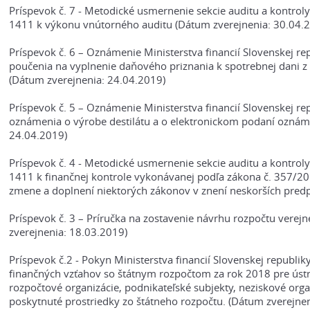
Príspevok č. 7 - Metodické usmernenie sekcie auditu a kontrol
1411 k výkonu vnútorného auditu (Dátum zverejnenia: 30.04.
Príspevok č. 6 – Oznámenie Ministerstva financií Slovenskej 
poučenia na vyplnenie daňového priznania k spotrebnej dani 
(Dátum zverejnenia: 24.04.2019)
Príspevok č. 5 – Oznámenie Ministerstva financií Slovenskej 
oznámenia o výrobe destilátu a o elektronickom podaní oznáme
24.04.2019)
Príspevok č. 4 - Metodické usmernenie sekcie auditu a kontrol
1411 k finančnej kontrole vykonávanej podľa zákona č. 357/2015
zmene a doplnení niektorých zákonov v znení neskorších predp
Príspevok č. 3 – Príručka na zostavenie návrhu rozpočtu verej
zverejnenia: 18.03.2019)
Príspevok č.2 - Pokyn Ministerstva financií Slovenskej republ
finančných vzťahov so štátnym rozpočtom za rok 2018 pre ústr
rozpočtové organizácie, podnikateľské subjekty, neziskové organ
poskytnuté prostriedky zo štátneho rozpočtu. (Dátum zverejne