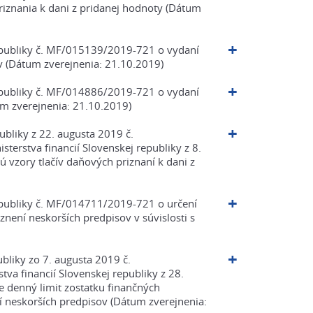
znania k dani z pridanej hodnoty (Dátum
republiky č. MF/015139/2019-721 o vydaní
v (Dátum zverejnenia: 21.10.2019)
republiky č. MF/014886/2019-721 o vydaní
um zverejnenia: 21.10.2019)
ubliky z 22. augusta 2019 č.
erstva financií Slovenskej republiky z 8.
zory tlačív daňových priznaní k dani z
republiky č. MF/014711/2019-721 o určení
znení neskorších predpisov v súvislosti s
ubliky zo 7. augusta 2019 č.
a financií Slovenskej republiky z 28.
denný limit zostatku finančných
ní neskorších predpisov (Dátum zverejnenia: