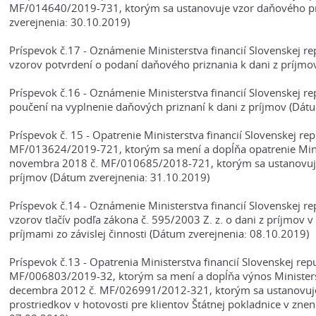
MF/014640/2019-731, ktorým sa ustanovuje vzor daňového pri
zverejnenia: 30.10.2019)
Príspevok č.17 - Oznámenie Ministerstva financií Slovenskej 
vzorov potvrdení o podaní daňového priznania k dani z príjmo
Príspevok č.16 - Oznámenie Ministerstva financií Slovenskej 
poučení na vyplnenie daňových priznaní k dani z príjmov (Dát
Príspevok č. 15 - Opatrenie Ministerstva financií Slovenskej rep
MF/013624/2019-721, ktorým sa mení a dopĺňa opatrenie Minist
novembra 2018 č. MF/010685/2018-721, ktorým sa ustanovujú v
príjmov (Dátum zverejnenia: 31.10.2019)
Príspevok č.14 - Oznámenie Ministerstva financií Slovenskej 
vzorov tlačív podľa zákona č. 595/2003 Z. z. o dani z príjmov v 
príjmami zo závislej činnosti (Dátum zverejnenia: 08.10.2019)
Príspevok č.13 - Opatrenia Ministerstva financií Slovenskej rep
MF/006803/2019-32, ktorým sa mení a dopĺňa výnos Ministerstv
decembra 2012 č. MF/026991/2012-321, ktorým sa ustanovuje 
prostriedkov v hotovosti pre klientov Štátnej pokladnice v zne