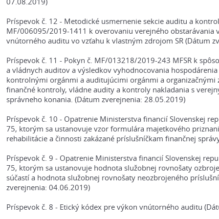
07.08.2019)
Príspevok č. 12 - Metodické usmernenie sekcie auditu a kontroly
MF/006095/2019-1411 k overovaniu verejného obstarávania v
vnútorného auditu vo vzťahu k vlastným zdrojom SR (Dátum zv
Príspevok č. 11 - Pokyn č. MF/013218/2019-243 MFSR k spôso
a vládnych auditov a výsledkov vyhodnocovania hospodáren
kontrolnými orgánmi a auditujúcimi orgánmi a organizačným
finančné kontroly, vládne audity a kontroly nakladania s vere
správneho konania. (Dátum zverejnenia: 28.05.2019)
Príspevok č. 10 - Opatrenie Ministerstva financií Slovenskej 
75, ktorým sa ustanovuje vzor formulára majetkového priznani
rehabilitácie a činnosti zakázané príslušníčkam finančnej sprá
Príspevok č. 9 - Opatrenie Ministerstva financií Slovenskej re
75, ktorým sa ustanovuje hodnota služobnej rovnošaty ozbrojen
súčastí a hodnota služobnej rovnošaty neozbrojeného príslušník
zverejnenia: 04.06.2019)
Príspevok č. 8 - Etický kódex pre výkon vnútorného auditu (Dá