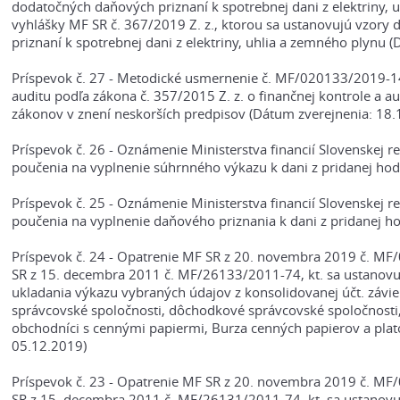
dodatočných daňových priznaní k spotrebnej dani z elektriny, 
vyhlášky MF SR č. 367/2019 Z. z., ktorou sa ustanovujú vzory
priznaní k spotrebnej dani z elektriny, uhlia a zemného plynu 
Príspevok č. 27 - Metodické usmernenie č. MF/020133/2019-1
auditu podľa zákona č. 357/2015 Z. z. o finančnej kontrole a a
zákonov v znení neskorších predpisov (Dátum zverejnenia: 18.
Príspevok č. 26 - Oznámenie Ministerstva financií Slovenskej 
poučenia na vyplnenie súhrnného výkazu k dani z pridanej hod
Príspevok č. 25 - Oznámenie Ministerstva financií Slovenskej 
poučenia na vyplnenie daňového priznania k dani z pridanej h
Príspevok č. 24 - Opatrenie MF SR z 20. novembra 2019 č. MF
SR z 15. decembra 2011 č. MF/26133/2011-74, kt. sa ustanovuj
ukladania výkazu vybraných údajov z konsolidovanej účt. závier
správcovské spoločnosti, dôchodkové správcovské spoločnosti
obchodníci s cennými papiermi, Burza cenných papierov a plato
05.12.2019)
Príspevok č. 23 - Opatrenie MF SR z 20. novembra 2019 č. MF
SR z 15. decembra 2011 č. MF/26131/2011-74, kt. sa ustanovuj