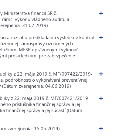
 Ministerstva financií SR č.
 rámci výkonu vládneho auditu a
erejnenia: 31.07.2019)
bu a rozsahu predkladania výsledkov kontrol
ia územnej samosprávy oznámených
i zložkami MFSR oprávnenými vykonať
jnými prostriedkami pre zabezpečenie
republiky z 22. mája 2019 č. MF/007422/2019-
a, podrobnosti o vykonávaní preventívnej
vy (Dátum zverejnenia: 04.06.2019)
publiky z 22. mája 2019 č. MF/007421/2019-
ého príslušníka finančnej správy a jej
a finančnej správy a jej súčastí (Dátum
tum zverejnenia: 15.05.2019)