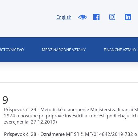
English
 ÚČTOVNÍCTVO
MEDZINÁRODNÉ VZŤAHY
FINANČNÉ VZŤAHY 
19
Príspevok č. 29 - Metodické usmernenie Ministerstva financií 
2974 o postupe pri príprave investícií a koncesií podliehajúcic
zverejnenia: 27.12.2019)
Príspevok č. 28 - Oznámenie MF SR č. MF/014842/2019-732 o 