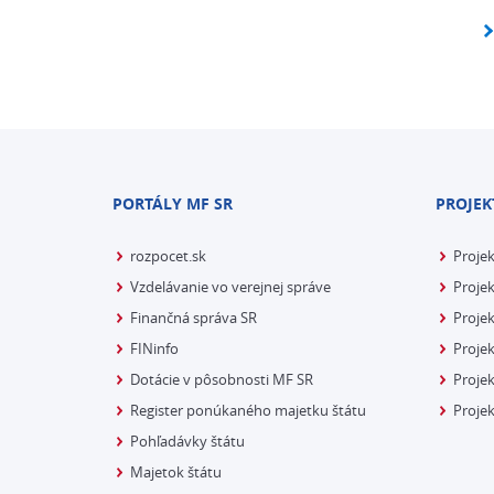
PORTÁLY MF SR
PROJEK
rozpocet.sk
Proje
Vzdelávanie vo verejnej správe
Projek
Finančná správa SR
Projek
FINinfo
Projek
Dotácie v pôsobnosti MF SR
Proje
Register ponúkaného majetku štátu
Projek
Pohľadávky štátu
Majetok štátu