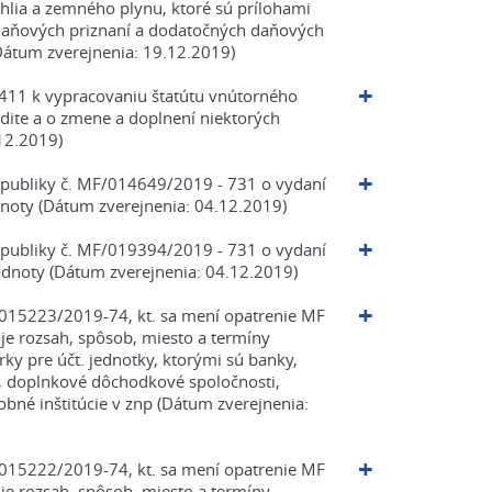
uhlia a zemného plynu, ktoré sú prílohami
 daňových priznaní a dodatočných daňových
(Dátum zverejnenia: 19.12.2019)
411 k vypracovaniu štatútu vnútorného
udite a o zmene a doplnení niektorých
12.2019)
republiky č. MF/014649/2019 - 731 o vydaní
noty (Dátum zverejnenia: 04.12.2019)
republiky č. MF/019394/2019 - 731 o vydaní
odnoty (Dátum zverejnenia: 04.12.2019)
/015223/2019-74, kt. sa mení opatrenie MF
e rozsah, spôsob, miesto a termíny
ky pre účt. jednotky, ktorými sú banky,
, doplnkové dôchodkové spoločnosti,
bné inštitúcie v znp (Dátum zverejnenia:
/015222/2019-74, kt. sa mení opatrenie MF
e rozsah, spôsob, miesto a termíny