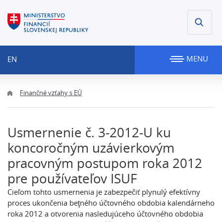
MENU
EN
Finančné vzťahy s EÚ
Usmernenie č. 3-2012-U ku
koncoročným uzávierkovým
pracovným postupom roka 2012
pre používateľov ISUF
Cieľom tohto usmernenia je zabezpečiť plynulý efektívny
proces ukončenia beţného účtovného obdobia kalendárneho
roka 2012 a otvorenia nasledujúceho účtovného obdobia