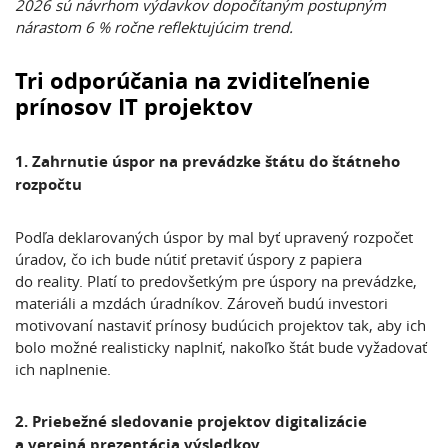
2026 sú návrhom výdavkov dopočítaným postupným
nárastom 6 % ročne reflektujúcim trend.
Tri odporúčania na zviditeľnenie
prínosov IT projektov
1. Zahrnutie úspor na prevádzke štátu do štátneho
rozpočtu
Podľa deklarovaných úspor by mal byť upravený rozpočet
úradov, čo ich bude nútiť pretaviť úspory z papiera
do reality. Platí to predovšetkým pre úspory na prevádzke,
materiáli a mzdách úradníkov. Zároveň budú investori
motivovaní nastaviť prínosy budúcich projektov tak, aby ich
bolo možné realisticky naplniť, nakoľko štát bude vyžadovať
ich naplnenie.
2. Priebežné sledovanie projektov digitalizácie
a verejná prezentácia výsledkov