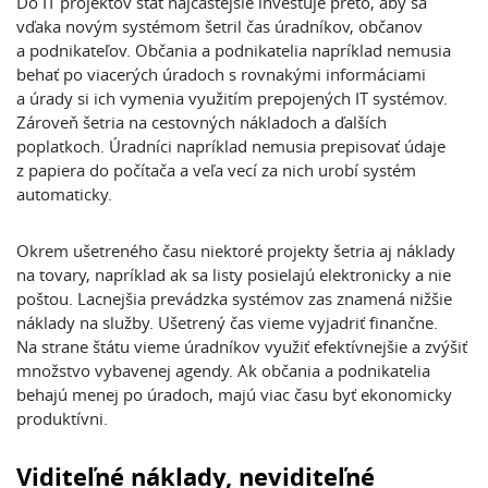
Do IT projektov štát najčastejšie investuje preto, aby sa
vďaka novým systémom šetril čas úradníkov, občanov
a podnikateľov. Občania a podnikatelia napríklad nemusia
behať po viacerých úradoch s rovnakými informáciami
a úrady si ich vymenia využitím prepojených IT systémov.
Zároveň šetria na cestovných nákladoch a ďalších
poplatkoch. Úradníci napríklad nemusia prepisovať údaje
z papiera do počítača a veľa vecí za nich urobí systém
automaticky.
Okrem ušetreného času niektoré projekty šetria aj náklady
na tovary, napríklad ak sa listy posielajú elektronicky a nie
poštou. Lacnejšia prevádzka systémov zas znamená nižšie
náklady na služby. Ušetrený čas vieme vyjadriť finančne.
Na strane štátu vieme úradníkov využiť efektívnejšie a zvýšiť
množstvo vybavenej agendy. Ak občania a podnikatelia
behajú menej po úradoch, majú viac času byť ekonomicky
produktívni.
Viditeľné náklady, neviditeľné