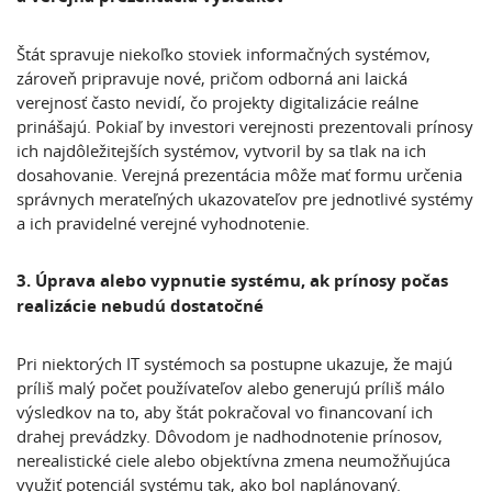
Štát spravuje niekoľko stoviek informačných systémov,
zároveň pripravuje nové, pričom odborná ani laická
verejnosť často nevidí, čo projekty digitalizácie reálne
prinášajú. Pokiaľ by investori verejnosti prezentovali prínosy
ich najdôležitejších systémov, vytvoril by sa tlak na ich
dosahovanie. Verejná prezentácia môže mať formu určenia
správnych merateľných ukazovateľov pre jednotlivé systémy
a ich pravidelné verejné vyhodnotenie.
3. Úprava alebo vypnutie systému, ak prínosy počas
realizácie nebudú dostatočné
Pri niektorých IT systémoch sa postupne ukazuje, že majú
príliš malý počet používateľov alebo generujú príliš málo
výsledkov na to, aby štát pokračoval vo financovaní ich
drahej prevádzky. Dôvodom je nadhodnotenie prínosov,
nerealistické ciele alebo objektívna zmena neumožňujúca
využiť potenciál systému tak, ako bol naplánovaný.