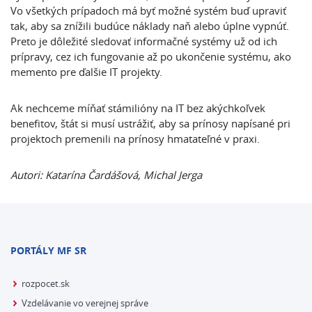
Vo všetkých prípadoch má byť možné systém buď upraviť
tak, aby sa znížili budúce náklady naň alebo úplne vypnúť.
Preto je dôležité sledovať informačné systémy už od ich
prípravy, cez ich fungovanie až po ukončenie systému, ako
memento pre ďalšie IT projekty.
Ak nechceme míňať stámilióny na IT bez akýchkoľvek
benefitov, štát si musí ustrážiť, aby sa prínosy napísané pri
projektoch premenili na prínosy hmatateľné v praxi.
Autori: Katarína Čardášová, Michal Jerga
PORTÁLY MF SR
rozpocet.sk
Vzdelávanie vo verejnej správe