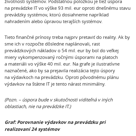
životnosti systémov. Podstatnou položkou je tiež úspora
na prevádzke IT vo výške 93 mil. eur oproti dnešnému stavu
prevádzky systémov, ktorú dosiahneme napríklad
nahradením alebo úpravou terajších systémov.
Tieto finančné prínosy treba najprv pretaviť do reality. Ak by
sme ich v rozpočte dôsledne naplánovali, rast
prevádzkových nákladov o 54 mil. eur by bol do veľkej
miery vykompenzovaný ročnými úsporami na platoch
a materiáli vo výške 40 mil. eur. Na grafe je ilustratívne
naznačené, ako by sa prejavila realizácia tejto úspory
na výdavkoch na prevádzku. Oproti pôvodnému plánu
výdavkov na štátne IT je tento nárast minimálny.
(Pozn. – úspora bude v skutočnosti viditeľná v iných
oblastiach, nie na prevádzke IT.)
Graf: Porovnanie výdavkov na prevádzku pri
realizovaní 24 systémov