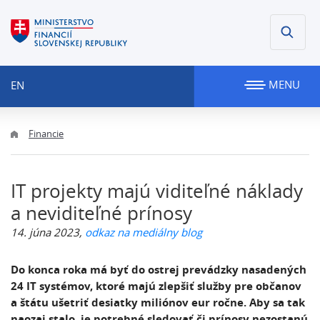
MENU
EN
Financie
IT projekty majú viditeľné náklady
a neviditeľné prínosy
14. júna 2023,
odkaz na mediálny blog
Do konca roka má byť do ostrej prevádzky nasadených
24 IT systémov, ktoré majú zlepšiť služby pre občanov
a štátu ušetriť desiatky miliónov eur ročne. Aby sa tak
naozaj stalo, je potrebné sledovať či prínosy nezostanú