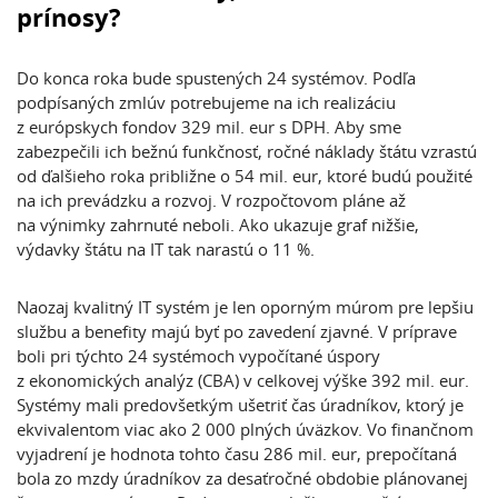
prínosy?
Do konca roka bude spustených 24 systémov. Podľa
podpísaných zmlúv potrebujeme na ich realizáciu
z európskych fondov 329 mil. eur s DPH. Aby sme
zabezpečili ich bežnú funkčnosť, ročné náklady štátu vzrastú
od ďalšieho roka približne o 54 mil. eur, ktoré budú použité
na ich prevádzku a rozvoj. V rozpočtovom pláne až
na výnimky zahrnuté neboli. Ako ukazuje graf nižšie,
výdavky štátu na IT tak narastú o 11 %.
Naozaj kvalitný IT systém je len oporným múrom pre lepšiu
službu a benefity majú byť po zavedení zjavné. V príprave
boli pri týchto 24 systémoch vypočítané úspory
z ekonomických analýz (CBA) v celkovej výške 392 mil. eur.
Systémy mali predovšetkým ušetriť čas úradníkov, ktorý je
ekvivalentom viac ako 2 000 plných úväzkov. Vo finančnom
vyjadrení je hodnota tohto času 286 mil. eur, prepočítaná
bola zo mzdy úradníkov za desaťročné obdobie plánovanej