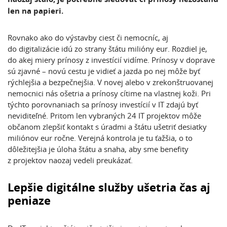
len na papieri.
Rovnako ako do výstavby ciest či nemocníc, aj
do digitalizácie idú zo strany štátu milióny eur. Rozdiel je,
do akej miery prínosy z investícií vidíme. Prínosy v doprave
sú zjavné – novú cestu je vidieť a jazda po nej môže byť
rýchlejšia a bezpečnejšia. V novej alebo v zrekonštruovanej
nemocnici nás ošetria a prínosy cítime na vlastnej koži. Pri
týchto porovnaniach sa prínosy investícií v IT zdajú byť
neviditeľné. Pritom len vybraných 24 IT projektov môže
občanom zlepšiť kontakt s úradmi a štátu ušetriť desiatky
miliónov eur ročne. Verejná kontrola je tu ťažšia, o to
dôležitejšia je úloha štátu a snaha, aby sme benefity
z projektov naozaj vedeli preukázať.
Lepšie digitálne služby ušetria čas aj
peniaze