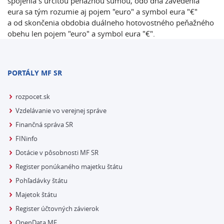
spojenia s určitou peňažnou sumou, odo dňa zavedenia
eura sa tým rozumie aj pojem "euro" a symbol eura "€"
a od skončenia obdobia duálneho hotovostného peňažného
obehu len pojem "euro" a symbol eura "€".
PORTÁLY MF SR
rozpocet.sk
Vzdelávanie vo verejnej správe
Finančná správa SR
FINinfo
Dotácie v pôsobnosti MF SR
Register ponúkaného majetku štátu
Pohľadávky štátu
Majetok štátu
Register účtovných závierok
OpenData MF