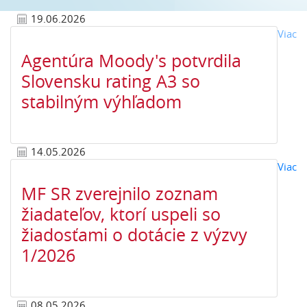
19.06.2026
o 
Viac
Agentúra Moody's potvrdila
Slovensku rating A3 so
stabilným výhľadom
14.05.2026
o 
Viac
MF SR zverejnilo zoznam
žiadateľov, ktorí uspeli so
žiadosťami o dotácie z výzvy
1/2026
08.05.2026