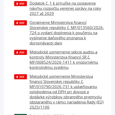
Dodatok č. 1 k príručke na zostavenie
návrhu rozpočtu verejnej správy na roky
2027 až 2029
Oznámenie Ministerstva financií
Slovenskej republiky č. MF/013560/2026-
724 o vydaní doplnenia k poučeniu na
vyplnenie daňového priznania k
dorovnávacej dani
Metodické usmernenie sekcie auditu a
kontroly Ministerstva financií SR č.
MF/008524/2026-1411 k vnútornému
kontrolnému systému
Metodické usmernenie Ministerstva
financií Slovenskej republiky č.
MF/010790/2026-731 k uplatňovaniu
oslobodenia od DPH pri dovoze a
dodávke výrobkov obranného priemyslu
obstaraného v rámci nariadenia Rady (EÚ)
2025/1106