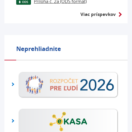
Príloha č. 2a (ODS formát)
Viac príspevkov
Neprehliadnite