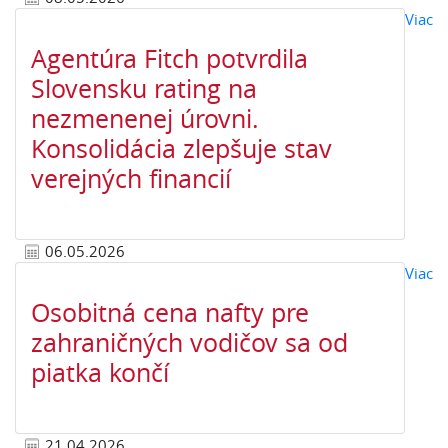
o 
Viac
Agentúra Fitch potvrdila
Slovensku rating na
nezmenenej úrovni.
Konsolidácia zlepšuje stav
verejných financií
06.05.2026
o 
Viac
Osobitná cena nafty pre
zahraničných vodičov sa od
piatka končí
21.04.2026