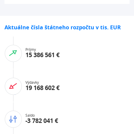
Aktuálne čísla
štátneho rozpočtu
v tis. EUR
Príjmy
15 386 561 €
Výdavky
19 168 602 €
Saldo
-3 782 041 €