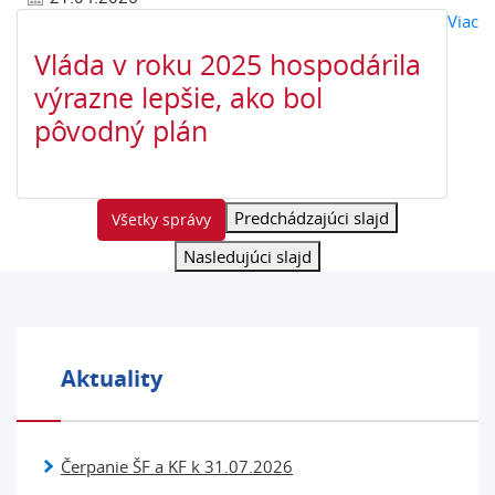
o 
Viac
Vláda v roku 2025 hospodárila
výrazne lepšie, ako bol
pôvodný plán
Predchádzajúci slajd
Všetky správy
Nasledujúci slajd
Aktuality
Čerpanie ŠF a KF k 31.07.2026