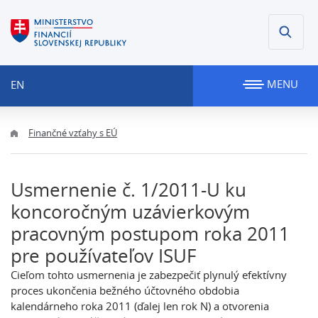
MENU
EN
Finančné vzťahy s EÚ
Usmernenie č. 1/2011-U ku
koncoročným uzávierkovým
pracovným postupom roka 2011
pre používateľov ISUF
Cieľom tohto usmernenia je zabezpečiť plynulý efektívny
proces ukončenia bežného účtovného obdobia
kalendárneho roka 2011 (ďalej len rok N) a otvorenia