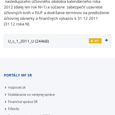
nasledujúceho účtovného obdobia kalendárneho roka
2012 (ďalej len rok N+1) a súčasne zabezpečiť uzavretie
účtovných kníh v ISUF a dodržanie termínov na predloženie
účtovnej závierky a finančných výkazov k 31.12.2011
(31.12.roka N).
U_c_1_2011_U (244kB)
PORTÁLY MF SR
rozpocet.sk
Vzdelávanie vo verejnej správe
Finančná správa SR
FINinfo