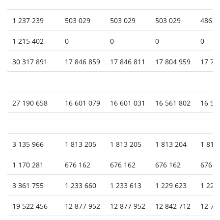
1 237 239
503 029
503 029
503 029
486 3
1 215 402
0
0
0
0
30 317 891
17 846 859
17 846 811
17 804 959
17 73
27 190 658
16 601 079
16 601 031
16 561 802
16 51
3 135 966
1 813 205
1 813 205
1 813 204
1 813
1 170 281
676 162
676 162
676 162
676 0
3 361 755
1 233 660
1 233 613
1 229 623
1 224
19 522 456
12 877 952
12 877 952
12 842 712
12 79