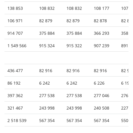
138 853
108 832
108 832
108 177
107 8
106 971
82 879
82 879
82 878
82 86
914 707
375 884
375 884
366 293
358 6
1 549 566
915 324
915 322
907 239
891 8
436 477
82 916
82 916
82 916
82 91
86 192
6 242
6 242
6 226
6 197
397 362
277 538
277 538
277 046
276 6
321 467
243 998
243 998
240 508
227 3
2 518 539
567 354
567 354
567 354
550 7