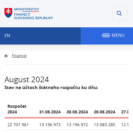
MENU
EN
Financie
August 2024
Stav na účtoch štátneho rozpočtu ku dňu:
Rozpočet
2024
31.08.2024
30.08.2024
28.08.2024
27.08
22 701 961
13 196 973
13 196 972
13 083 285
12 98