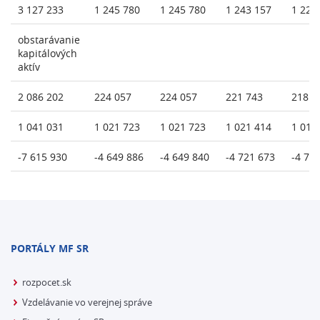
3 127 233
1 245 780
1 245 780
1 243 157
1 229
obstarávanie
kapitálových
aktív
2 086 202
224 057
224 057
221 743
218 3
1 041 031
1 021 723
1 021 723
1 021 414
1 011
-7 615 930
-4 649 886
-4 649 840
-4 721 673
-4 75
PORTÁLY MF SR
rozpocet.sk
Vzdelávanie vo verejnej správe