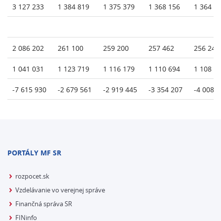
3 127 233
1 384 819
1 375 379
1 368 156
1 364 9
2 086 202
261 100
259 200
257 462
256 246
1 041 031
1 123 719
1 116 179
1 110 694
1 108 7
-7 615 930
-2 679 561
-2 919 445
-3 354 207
-4 008 
PORTÁLY MF SR
rozpocet.sk
Vzdelávanie vo verejnej správe
Finančná správa SR
FINinfo