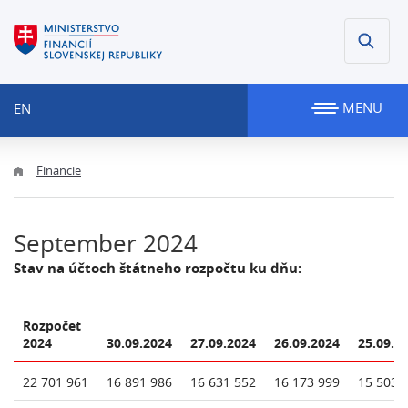
MENU
EN
Financie
September 2024
Stav na účtoch štátneho rozpočtu ku dňu:
Rozpočet
2024
30.09.2024
27.09.2024
26.09.2024
25.09.2
22 701 961
16 891 986
16 631 552
16 173 999
15 503 