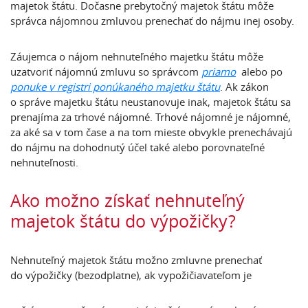
majetok štátu. Dočasne prebytočný majetok štátu môže
správca nájomnou zmluvou prenechať do nájmu inej osoby.
Záujemca o nájom nehnuteľného majetku štátu môže
uzatvoriť nájomnú zmluvu so správcom
priamo
alebo po
ponuke v registri ponúkaného majetku štátu
. Ak zákon
o správe majetku štátu neustanovuje inak, majetok štátu sa
prenajíma za trhové nájomné. Trhové nájomné je nájomné,
za aké sa v tom čase a na tom mieste obvykle prenechávajú
do nájmu na dohodnutý účel také alebo porovnateľné
nehnuteľnosti.
Ako možno získať nehnuteľný
majetok štátu do výpožičky?
Nehnuteľný majetok štátu možno zmluvne prenechať
do výpožičky (bezodplatne), ak vypožičiavateľom je