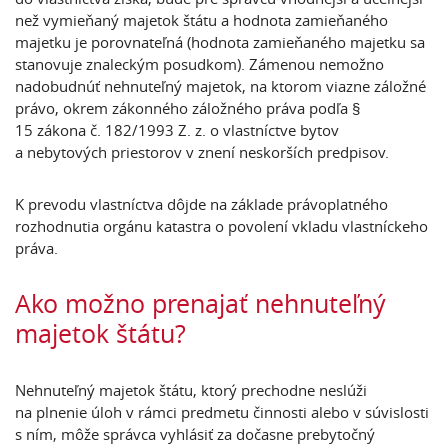
než vymieňaný majetok štátu a hodnota zamieňaného
majetku je porovnateľná (hodnota zamieňaného majetku sa
stanovuje znaleckým posudkom). Zámenou nemožno
nadobudnúť nehnuteľný majetok, na ktorom viazne záložné
právo, okrem zákonného záložného práva podľa §
15 zákona č. 182/1993 Z. z. o vlastníctve bytov
a nebytových priestorov v znení neskorších predpisov.
K prevodu vlastníctva dôjde na základe právoplatného
rozhodnutia orgánu katastra o povolení vkladu vlastníckeho
práva.
Ako možno prenajať nehnuteľný
majetok štátu?
Nehnuteľný majetok štátu, ktorý prechodne neslúži
na plnenie úloh v rámci predmetu činnosti alebo v súvislosti
s ním, môže správca vyhlásiť za dočasne prebytočný