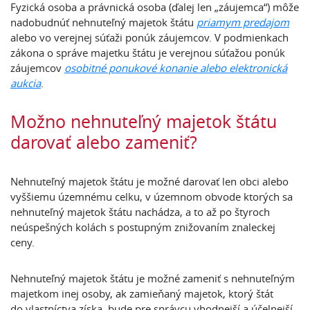
Fyzická osoba a právnická osoba (ďalej len „záujemca“) môže
nadobudnúť nehnuteľný majetok štátu
priamym predajom
alebo vo verejnej súťaži ponúk záujemcov. V podmienkach
zákona o správe majetku štátu je verejnou súťažou ponúk
záujemcov
osobitné ponukové konanie alebo elektronická
aukcia
.
Možno nehnuteľný majetok štátu
darovať alebo zameniť?
Nehnuteľný majetok štátu je možné darovať len obci alebo
vyššiemu územnému celku, v územnom obvode ktorých sa
nehnuteľný majetok štátu nachádza, a to až po štyroch
neúspešných kolách s postupným znižovaním znaleckej
ceny.
Nehnuteľný majetok štátu je možné zameniť s nehnuteľným
majetkom inej osoby, ak zamieňaný majetok, ktorý štát
do vlastníctva získa, bude pre správcu vhodnejší a účelnejší