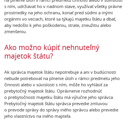
na plnenie úloh v rámci predmetu činnosti alebo v súvislosti
s ním, udržiavať ho v riadnom stave, využívať všetky právne
prostriedky na jeho ochranu, konať pred súdmi a inými
orgánmi vo veciach, ktoré sa týkajú majetku štátu a dbať,
aby nedošlo k jeho poškodeniu, strate, zneužitiu alebo
zmenšeniu.
Ako možno kúpiť nehnuteľný
majetok štátu?
Ak správca majetok štátu nepotrebuje a ani v budúcnosti
nebude potrebovať na plnenie úloh v rámci predmetu jeho
činnosti alebo v súvislosti s ním, môže ho vyhlásiť za
prebytočný majetok štátu. Oprávnenie rozhodnúť
o prebytočnosti majetku štátu má výlučne jeho správca.
Prebytočný majetok štátu správca prevedie zmluvou
o prevode správy do správy iného správcu alebo prevedie
jeho vlastníctvo na iného majiteľa.