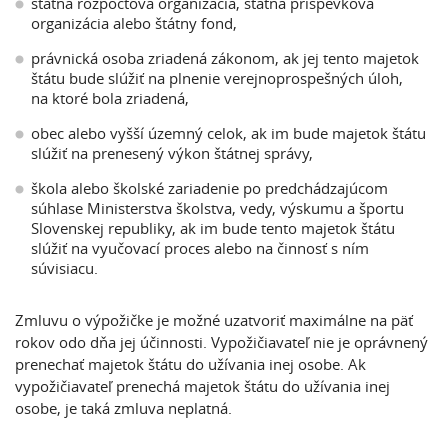
štátna rozpočtová organizácia, štátna príspevková
organizácia alebo štátny fond,
právnická osoba zriadená zákonom, ak jej tento majetok
štátu bude slúžiť na plnenie verejnoprospešných úloh,
na ktoré bola zriadená,
obec alebo vyšší územný celok, ak im bude majetok štátu
slúžiť na prenesený výkon štátnej správy,
škola alebo školské zariadenie po predchádzajúcom
súhlase Ministerstva školstva, vedy, výskumu a športu
Slovenskej republiky, ak im bude tento majetok štátu
slúžiť na vyučovací proces alebo na činnosť s ním
súvisiacu.
Zmluvu o výpožičke je možné uzatvoriť maximálne na päť
rokov odo dňa jej účinnosti. Vypožičiavateľ nie je oprávnený
prenechať majetok štátu do užívania inej osobe. Ak
vypožičiavateľ prenechá majetok štátu do užívania inej
osobe, je taká zmluva neplatná.