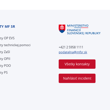
TY MF SR
kty OP EVS
ty technickej pomoci
+421 2 5958 1111
ty ZaSI
podatelna@mfsr.sk
ty OPII
Všetky kontakty
kty POO
ty PS
Nahlásiť incident