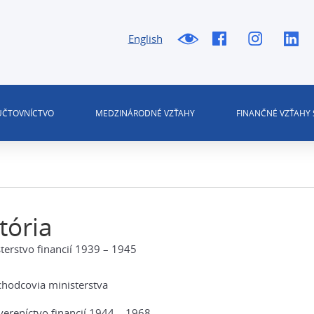
English
 ÚČTOVNÍCTVO
MEDZINÁRODNÉ VZŤAHY
FINANČNÉ VZŤAHY 
tória
terstvo financií 1939 – 1945
hodcovia ministerstva
ereníctvo financií 1944 – 1968