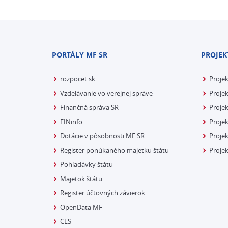
PORTÁLY MF SR
PROJEK
rozpocet.sk
Proje
Vzdelávanie vo verejnej správe
Projek
Finančná správa SR
Projek
FINinfo
Projek
Dotácie v pôsobnosti MF SR
Proje
Register ponúkaného majetku štátu
Projek
Pohľadávky štátu
Majetok štátu
Register účtovných závierok
OpenData MF
CES