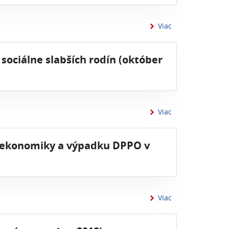
informácií o - 18
Viac
 sociálne slabších rodín (október
informácií o - 1
Viac
u ekonomiky a výpadku DPPO v
informácií o - 1
Viac