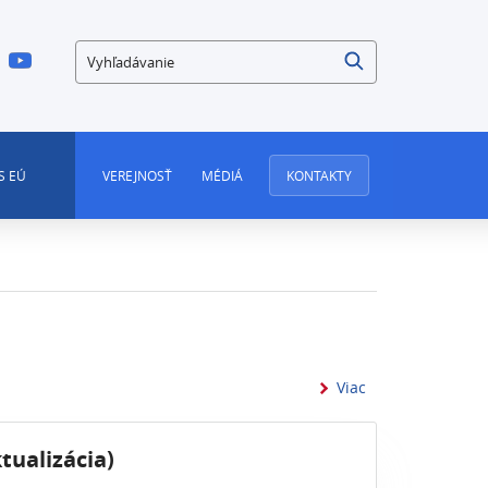
Vyhľadávanie
S EÚ
VEREJNOSŤ
MÉDIÁ
KONTAKTY
informácií o - 22
Viac
tualizácia)