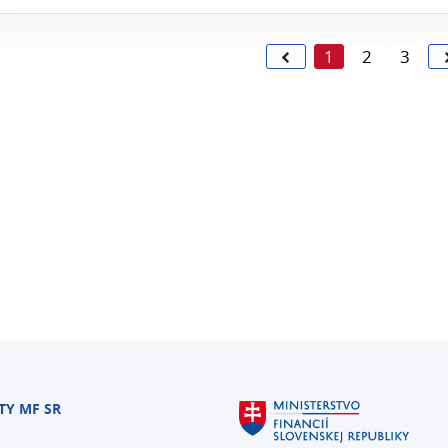
1
2
3
TY MF SR