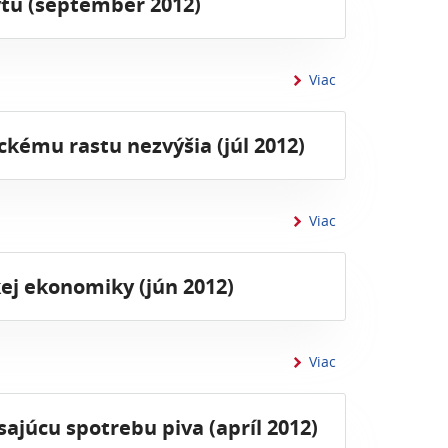
tu (september 2012)
informácií o - 1
Viac
kému rastu nezvýšia (júl 2012)
informácií o - 1
Viac
kej ekonomiky (jún 2012)
informácií o - 1
Viac
ajúcu spotrebu piva (apríl 2012)