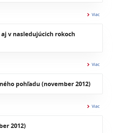
informácií o - 2
Viac
 aj v nasledujúcich rokoch
informácií o - 
Viac
šného pohľadu (november 2012)
informácií o - 19
Viac
ber 2012)