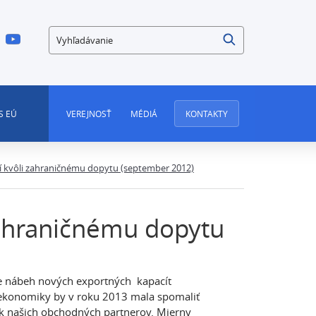
Vyhľadávanie
S EÚ
VEREJNOSŤ
MÉDIÁ
KONTAKTY
 kvôli zahraničnému dopytu (september 2012)
zahraničnému dopytu
e nábeh nových exportných kapacít
 ekonomiky by v roku 2013 mala spomaliť
k našich obchodných partnerov. Mierny