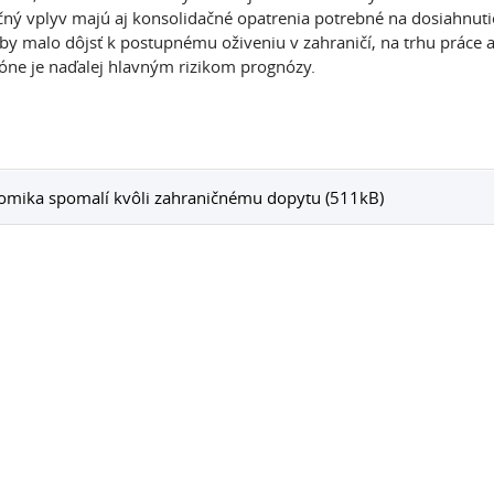
ný vplyv majú aj konsolidačné opatrenia potrebné na dosiahnutie 
by malo dôjsť k postupnému oživeniu v zahraničí, na trhu práce 
óne je naďalej hlavným rizikom prognózy.
omika spomalí kvôli zahraničnému dopytu (511kB)