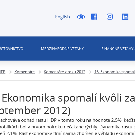
English
 ÚČTOVNÍCTVO
MEDZINÁRODNÉ VZŤAHY
FINANČNÉ VZŤAHY 
 IFP
Komentáre
Komentáre z roku 2012
16. Ekonomika spomalí
 Ekonomika spomalí kvôli 
eptember 2012)
achováva odhad rastu HDP v tomto roku na hodnote 2,5%, keďž
obilkách bol v prvom polroku nečakane rýchly. Dynamika rastu
eň 2,1%. Rast ekonomiky tlmí najmä zhoršenie výhľadu ekonomí