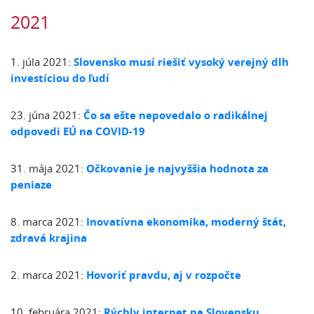
2021
1. júla 2021:
Slovensko musí riešiť vysoký verejný dlh
investíciou do ľudí
23. júna 2021:
Čo sa ešte nepovedalo o radikálnej
odpovedi EÚ na COVID-19
31. mája 2021:
Očkovanie je najvyššia hodnota za
peniaze
8. marca 2021:
Inovatívna ekonomika, moderný štát,
zdravá krajina
2. marca 2021:
Hovor
iť pravdu, aj v rozpočte
10. februára 2021:
Rýchly internet na Slovensku