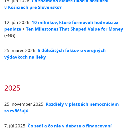
15. jún 2026:
Čo znamená elektrifikácia oceliarní
v Košiciach pre Slovensko?
12. jún 2026:
10 míľnikov, ktoré formovali hodnotu za
peniaze
+
Ten Milestones That Shaped Value for Money
(ENG)
25. marec 2026:
5 dôležitých faktov o verejných
výdavkoch na lieky
2025
25. november 2025:
Rozdiely v platbách nemocniciam
sa zväčšujú
7. júl 2025:
Čo sedí a čo nie v debate o financovaní