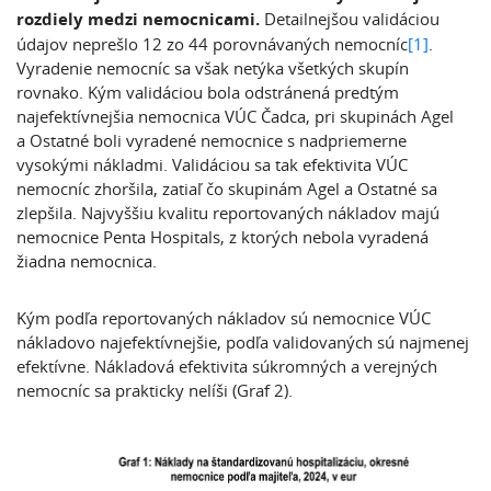
rozdiely medzi nemocnicami.
Detailnejšou
validáciou
údajov neprešlo 12 zo 44 porovnávaných nemocníc
[1]
.
Vyradenie nemocníc sa však netýka všetkých skupín
rovnako. Kým validáciou bola odstránená predtým
najefektívnejšia nemocnica VÚC Čadca, pri skupinách Agel
a Ostatné boli vyradené nemocnice s nadpriemerne
vysokými nákladmi. Validáciou sa tak efektivita VÚC
nemocníc zhoršila, zatiaľ čo skupinám Agel a Ostatné sa
zlepšila. Najvyššiu kvalitu reportovaných nákladov majú
nemocnice Penta Hospitals, z ktorých nebola vyradená
žiadna nemocnica.
Kým podľa reportovaných nákladov sú nemocnice VÚC
nákladovo najefektívnejšie, podľa validovaných sú najmenej
efektívne. Nákladová efektivita súkromných a verejných
nemocníc sa prakticky nelíši (Graf 2).