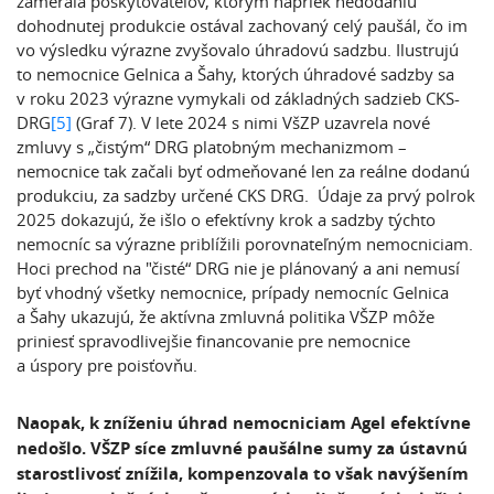
zamerala poskytovateľov, ktorým napriek nedodaniu
dohodnutej produkcie ostával zachovaný celý paušál, čo im
vo výsledku výrazne zvyšovalo úhradovú sadzbu. Ilustrujú
to nemocnice Gelnica a Šahy, ktorých úhradové sadzby sa
v roku 2023 výrazne vymykali od základných sadzieb CKS-
DRG
[5]
(Graf 7). V lete 2024 s nimi VšZP uzavrela nové
zmluvy s „čistým“ DRG platobným mechanizmom –
nemocnice tak začali byť odmeňované len za reálne dodanú
produkciu, za sadzby určené CKS DRG. Údaje za prvý polrok
2025 dokazujú, že išlo o efektívny krok a sadzby týchto
nemocníc sa výrazne priblížili porovnateľným nemocniciam.
Hoci prechod na "čisté“ DRG nie je plánovaný a ani nemusí
byť vhodný všetky nemocnice, prípady nemocníc Gelnica
a Šahy ukazujú, že aktívna zmluvná politika VŠZP môže
priniesť spravodlivejšie financovanie pre nemocnice
a úspory pre poisťovňu.
Naopak, k zníženiu úhrad nemocniciam Agel efektívne
nedošlo
. VŠZP síce zmluvné paušálne sumy za ústavnú
starostlivosť znížila, kompenzovala to však navýšením