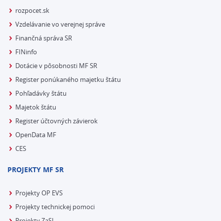
rozpocet.sk
Vzdelávanie vo verejnej správe
Finančná správa SR
FINinfo
Dotácie v pôsobnosti MF SR
Register ponúkaného majetku štátu
Pohľadávky štátu
Majetok štátu
Register účtovných závierok
OpenData MF
CES
PROJEKTY MF SR
Projekty OP EVS
Projekty technickej pomoci
Projekty ZaSI