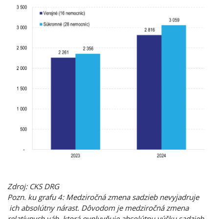
Zdroj: CKS DRG
Pozn. ku grafu 4: Medziročná zmena sadzieb nevyjadruje
ich absolútny nárast. Dôvodom je medziročná zmena
relatívnych váh, ktorá ovplyvňuje absolútnu výšku sadzieb.