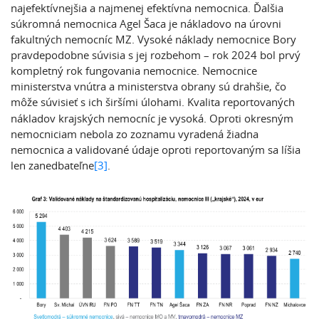
najefektívnejšia a najmenej efektívna nemocnica. Ďalšia
súkromná nemocnica Agel Šaca je nákladovo na úrovni
fakultných nemocníc MZ. Vysoké náklady nemocnice Bory
pravdepodobne súvisia s jej rozbehom – rok 2024 bol prvý
kompletný rok fungovania nemocnice. Nemocnice
ministerstva vnútra a ministerstva obrany sú drahšie, čo
môže súvisieť s ich širšími úlohami.
Kvalita reportovaných
nákladov krajských nemocníc je vysoká. Oproti okresným
nemocniciam nebola zo zoznamu vyradená žiadna
nemocnica a validované údaje oproti reportovaným sa líšia
len zanedbateľne
[3]
.