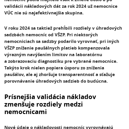
validácii nákladových dát za rok 2024 už nemocnice
VÚC nie sú najefektívnejšia skupina.
V roku 2024 sa taktiež prehĺbili rozdiely v úhradových
sadzbách nemocníc od VŠZP. Pri niektorých
nemocniciach sa sadzby podarilo vyrovnať, pri iných
VŠZP zníženie paušálnych platieb kompenzovala
výrazným navýšením limitov na laboratórnu
a zobrazovaciu diagnostiku pre vybrané nemocnice.
Takýto krok nielen popiera úsporu zo zníženia
paušálov, ale aj zhoršuje transparentnosť a sťažuje
porovnávanie úhradových sadzieb do budúcna.
Prísnejšia validácia nákladov
zmenšuje rozdiely medzi
nemocnicami
Nové údaje o nákladovosti nemocníc vyrovnávajú