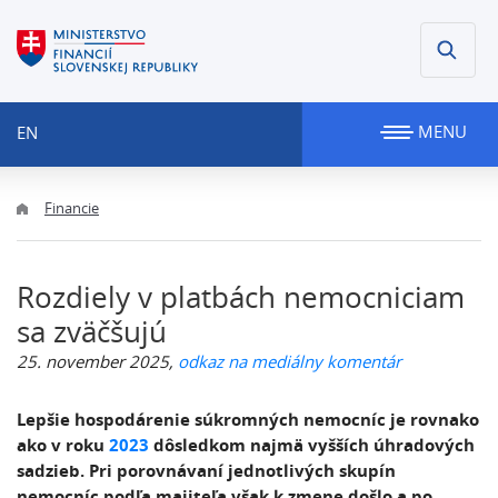
MENU
EN
Financie
Rozdiely v platbách nemocniciam
sa zväčšujú
25. november 2025,
odkaz na mediálny komentár
Lepšie hospodárenie súkromných nemocníc je rovnako
ako v roku
2023
dôsledkom najmä vyšších úhradových
sadzieb. Pri porovnávaní jednotlivých skupín
nemocníc podľa majiteľa však k zmene došlo a po