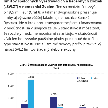
limitov spoločných vyšetrovacích a liečebných zložiek
(„SVLZ“) v nemocnici Zvolen.
Ten sa medziročne zvýšil
o 19,5 mil. eur (Graf 8) a takmer dvojnásobne presahuje
limity aj výrazne väčšej fakultnej nemocnice Banská
Bystrica. Ide o krok proti transparentnejšiemu financovaniu.
V budúcnosti sa v údajoch za DRG starostlivosť môže zdať,
že rozdiely medzi nemocnicami sa znižujú, v skutočnosti
však len boli vysoké paušálne platby presunuté do iného
typu starostlivosti. Nie sú zrejmé dôvody prečo je tak veľký
nárast SVLZ limitov žiadaný alebo efektívny.