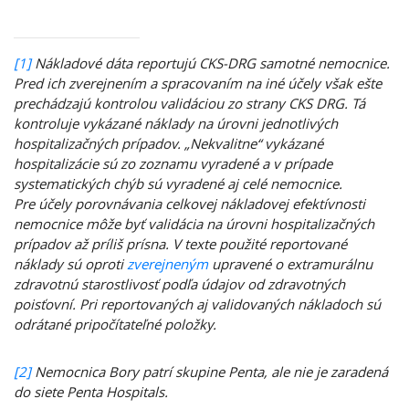
[1]
Nákladové dáta reportujú CKS-DRG samotné nemocnice.
Pred ich zverejnením a spracovaním na iné účely však ešte
prechádzajú kontrolou validáciou zo strany CKS DRG. Tá
kontroluje vykázané náklady na úrovni jednotlivých
hospitalizačných prípadov. „Nekvalitne“ vykázané
hospitalizácie sú zo zoznamu vyradené a v prípade
systematických chýb sú vyradené aj celé nemocnice.
Pre účely porovnávania celkovej nákladovej efektívnosti
nemocnice môže byť validácia na úrovni hospitalizačných
prípadov až príliš prísna. V texte použité reportované
náklady sú oproti
zverejneným
upravené o extramurálnu
zdravotnú starostlivosť podľa údajov od zdravotných
poisťovní. Pri reportovaných aj validovaných nákladoch sú
odrátané pripočítateľné položky.
[2]
Nemocnica Bory patrí skupine Penta, ale nie je zaradená
do siete Penta Hospitals.