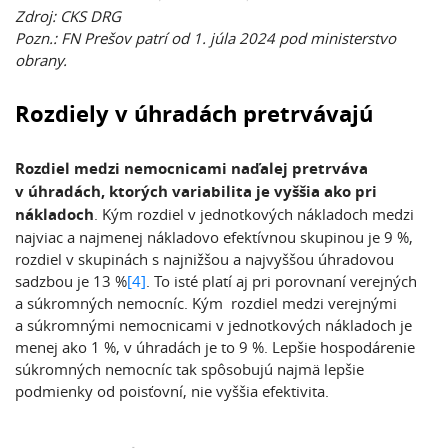
Zdroj: CKS DRG
Pozn.: FN Prešov patrí od 1. júla 2024 pod ministerstvo
obrany.
Rozdiely v úhradách pretrvávajú
Rozdiel medzi nemocnicami naďalej pretrváva
v úhradách, ktorých variabilita je vyššia ako pri
nákladoch
. Kým rozdiel v jednotkových nákladoch medzi
najviac a najmenej nákladovo efektívnou skupinou je 9 %,
rozdiel v skupinách s najnižšou a najvyššou úhradovou
sadzbou je 13 %
[4]
. To isté platí aj pri porovnaní verejných
a súkromných nemocníc. Kým rozdiel medzi verejnými
a súkromnými nemocnicami v jednotkových nákladoch je
menej ako 1 %, v úhradách je to 9 %. Lepšie hospodárenie
súkromných nemocníc tak spôsobujú najmä lepšie
podmienky od poisťovní, nie vyššia efektivita.