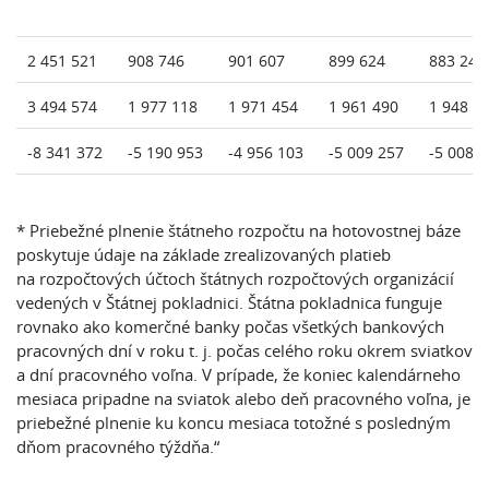
2 451 521
908 746
901 607
899 624
883 240
3 494 574
1 977 118
1 971 454
1 961 490
1 948 6
-8 341 372
-5 190 953
-4 956 103
-5 009 257
-5 008 
* Priebežné plnenie štátneho rozpočtu na hotovostnej báze
poskytuje údaje na základe zrealizovaných platieb
na rozpočtových účtoch štátnych rozpočtových organizácií
vedených v Štátnej pokladnici. Štátna pokladnica funguje
rovnako ako komerčné banky počas všetkých bankových
pracovných dní v roku t. j. počas celého roku okrem sviatkov
a dní pracovného voľna. V prípade, že koniec kalendárneho
mesiaca pripadne na sviatok alebo deň pracovného voľna, je
priebežné plnenie ku koncu mesiaca totožné s posledným
dňom pracovného týždňa.“