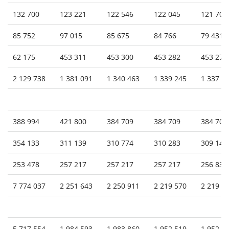
132 700
123 221
122 546
122 045
121 708
85 752
97 015
85 675
84 766
79 431
62 175
453 311
453 300
453 282
453 275
2 129 738
1 381 091
1 340 463
1 339 245
1 337 6
388 994
421 800
384 709
384 709
384 709
354 133
311 139
310 774
310 283
309 144
253 478
257 217
257 217
257 217
256 836
7 774 037
2 251 643
2 250 911
2 219 570
2 219 3
5 717 554
1 984 593
1 983 860
1 952 519
1 952 3