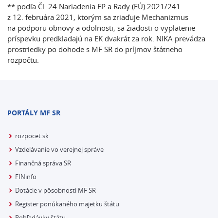
** podľa Čl. 24 Nariadenia EP a Rady (EÚ) 2021/241
z 12. februára 2021, ktorým sa zriaďuje Mechanizmus
na podporu obnovy a odolnosti, sa žiadosti o vyplatenie
príspevku predkladajú na EK dvakrát za rok. NIKA prevádza
prostriedky po dohode s MF SR do príjmov štátneho
rozpočtu.
PORTÁLY MF SR
rozpocet.sk
Vzdelávanie vo verejnej správe
Finančná správa SR
FINinfo
Dotácie v pôsobnosti MF SR
Register ponúkaného majetku štátu
Pohľadávky štátu