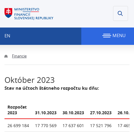
MENU
EN
Financie
Október 2023
Stav na účtoch štátneho rozpočtu ku dňu:
Rozpočet
2023
31.10.2023
30.10.2023
27.10.2023
26.10.2
26 699 184
17 770 569
17 637 601
17 521 796
17 465 