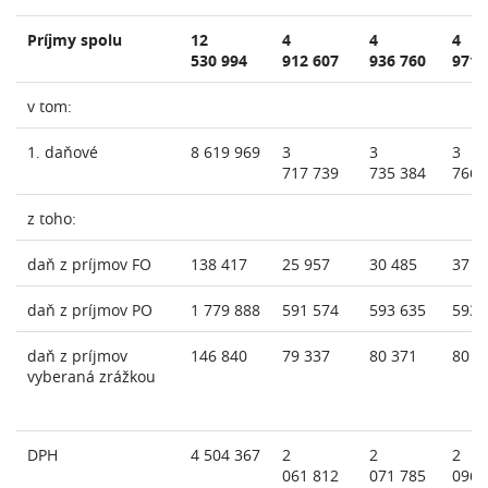
Príjmy spolu
12
4
4
4
530 994
912 607
936 760
971 
v tom:
1. daňové
8 619 969
3
3
3
717 739
735 384
766 
z toho:
daň z príjmov FO
138 417
25 957
30 485
37 5
daň z príjmov PO
1 779 888
591 574
593 635
593 
daň z príjmov
146 840
79 337
80 371
80 3
vyberaná zrážkou
DPH
4 504 367
2
2
2
061 812
071 785
096 