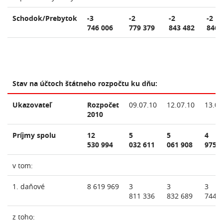
Schodok/Prebytok
-3
-2
-2
-2
746 006
779 379
843 482
846 
Stav na účtoch štátneho rozpočtu ku dňu:
Ukazovateľ
Rozpočet
09.07.10
12.07.10
13.07
2010
Príjmy spolu
12
5
5
4
530 994
032 611
061 908
975 
v tom:
1. daňové
8 619 969
3
3
3
811 336
832 689
744 
z toho: