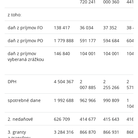
720 241
000 360
441 
z toho:
daň z príjmov FO
138 417
36 034
37 352
38 46
daň z príjmov PO
1 779 888
591 177
594 684
604 
daň z príjmov
146 840
104 001
104 001
104 
vyberaná zrážkou
DPH
4 504 367
2
2
2
007 885
255 266
571 
spotrebné dane
1 992 688
962 966
990 809
1
104 
2. nedaňové
626 709
414 677
415 643
416 
3. granty
3 284 316
866 870
866 931
868 
a transfery