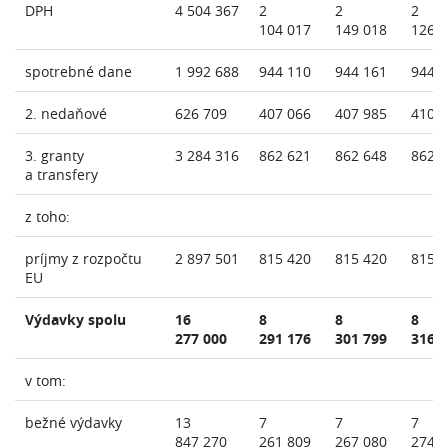
DPH
4 504 367
2
2
2
104 017
149 018
126 
spotrebné dane
1 992 688
944 110
944 161
944 
2. nedaňové
626 709
407 066
407 985
410 
3. granty
3 284 316
862 621
862 648
862 
a transfery
z toho:
príjmy z rozpočtu
2 897 501
815 420
815 420
815 
EU
Výdavky spolu
16
8
8
8
277 000
291 176
301 799
316 
v tom:
bežné výdavky
13
7
7
7
847 270
261 809
267 080
274 