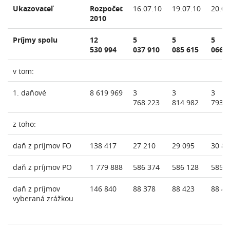
Ukazovateľ
Rozpočet
16.07.10
19.07.10
20.07
2010
Príjmy spolu
12
5
5
5
530 994
037 910
085 615
066 
v tom:
1. daňové
8 619 969
3
3
3
768 223
814 982
793 
z toho:
daň z príjmov FO
138 417
27 210
29 095
30 89
daň z príjmov PO
1 779 888
586 374
586 128
585 
daň z príjmov
146 840
88 378
88 423
88 46
vyberaná zrážkou