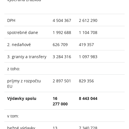
DPH
4 504 367
2 612 290
spotrebné dane
1 992 688
1 104 708
2. nedaňové
626 709
419 357
3. granty a transfery
3 284 316
1 097 983
z toho:
príjmy z rozpočtu
2 897 501
829 356
EU
Výdavky spolu
16
8 443 044
277 000
v tom:
bežné výdavky
13
7 340 728