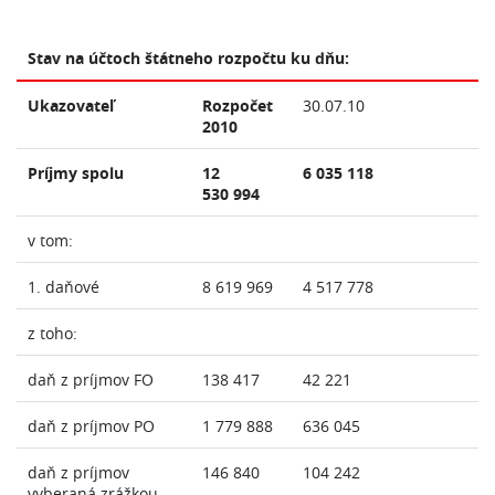
Stav na účtoch štátneho rozpočtu ku dňu:
Ukazovateľ
Rozpočet
30.07.10
2010
Príjmy spolu
12
6 035 118
530 994
v tom:
1. daňové
8 619 969
4 517 778
z toho:
daň z príjmov FO
138 417
42 221
daň z príjmov PO
1 779 888
636 045
daň z príjmov
146 840
104 242
vyberaná zrážkou