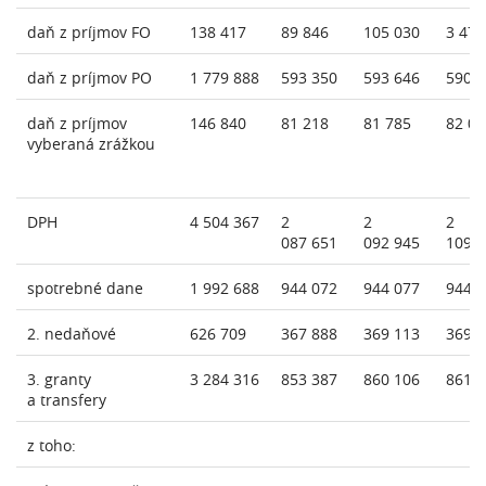
daň z príjmov FO
138 417
89 846
105 030
3 478
daň z príjmov PO
1 779 888
593 350
593 646
590 
daň z príjmov
146 840
81 218
81 785
82 02
vyberaná zrážkou
DPH
4 504 367
2
2
2
087 651
092 945
109 
spotrebné dane
1 992 688
944 072
944 077
944 
2. nedaňové
626 709
367 888
369 113
369 
3. granty
3 284 316
853 387
860 106
861 
a transfery
z toho: