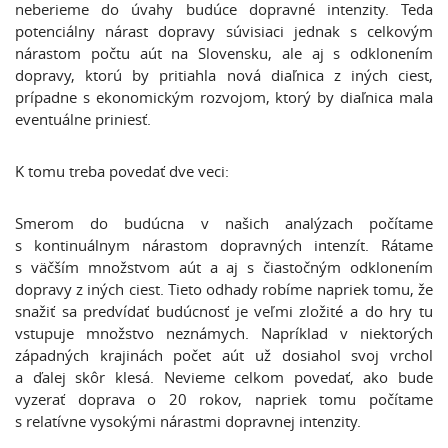
neberieme do úvahy budúce dopravné intenzity. Teda
potenciálny nárast dopravy súvisiaci jednak s celkovým
nárastom počtu aút na Slovensku, ale aj s odklonením
dopravy, ktorú by pritiahla nová diaľnica z iných ciest,
prípadne s ekonomickým rozvojom, ktorý by diaľnica mala
eventuálne priniesť.
K tomu treba povedať dve veci:
Smerom do budúcna v našich analýzach počítame
s kontinuálnym nárastom dopravných intenzít. Rátame
s väčším množstvom aút a aj s čiastočným odklonením
dopravy z iných ciest. Tieto odhady robíme napriek tomu, že
snažiť sa predvídať budúcnosť je veľmi zložité a do hry tu
vstupuje množstvo neznámych. Napríklad v niektorých
západných krajinách počet aút už dosiahol svoj vrchol
a ďalej skôr klesá. Nevieme celkom povedať, ako bude
vyzerať doprava o 20 rokov, napriek tomu počítame
s relatívne vysokými nárastmi dopravnej intenzity.