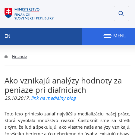
MENU
EN
Financie
Ako vznikajú analýzy hodnoty za
peniaze pri diaľniciach
25.10.2017,
link na mediálny blog
Toto leto prinieslo zatiaľ najväčšiu medializáciu našej práce,
ktorá vyvolala množstvo reakcií. Častokrát sme sa stretli
s tým, že ľudia špekulujú, ako vlastne naše analýzy vznikajú,
čo všetko berieme a čo neberieme do úvahy. Existujú obavy,