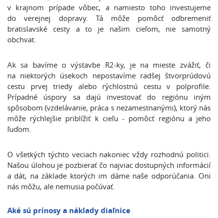
v krajnom prípade vôbec, a namiesto toho investujeme
do verejnej dopravy. Tá môže pomôcť odbremeniť
bratislavské cesty a to je našim cieľom, nie samotný
obchvat.
Ak sa bavíme o výstavbe R2-ky, je na mieste zvážiť, či
na niektorých úsekoch nepostavíme radšej štvorprúdovú
cestu prvej triedy alebo rýchlostnú cestu v polprofile.
Prípadné úspory sa dajú investovať do regiónu iným
spôsobom (vzdelávanie, práca s nezamestnanými), ktorý nás
môže rýchlejšie priblížiť k cieľu - pomôcť regiónu a jeho
ľuďom.
O všetkých týchto veciach nakoniec vždy rozhodnú politici.
Našou úlohou je pozbierať čo najviac dostupných informácií
a dát, na základe ktorých im dáme naše odporúčania. Oni
nás môžu, ale nemusia počúvať.
Aké sú prínosy a náklady diaľnice