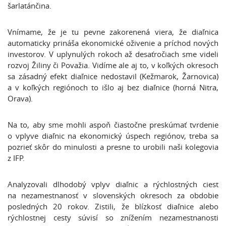
šarlatánčina.
Vnímame, že je tu pevne zakorenená viera, že diaľnica
automaticky prináša ekonomické oživenie a príchod nových
investorov. V uplynulých rokoch až desaťročiach sme videli
rozvoj Žiliny či Považia. Vidíme ale aj to, v koľkých okresoch
sa zásadný efekt diaľnice nedostavil (Kežmarok, Žarnovica)
a v koľkých regiónoch to išlo aj bez diaľnice (horná Nitra,
Orava).
Na to, aby sme mohli aspoň čiastočne preskúmať tvrdenie
o vplyve diaľnic na ekonomický úspech regiónov, treba sa
pozrieť skôr do minulosti a presne to urobili naši kolegovia
z IFP.
Analyzovali dlhodobý vplyv diaľnic a rýchlostných ciest
na nezamestnanosť v slovenských okresoch za obdobie
posledných 20 rokov. Zistili, že blízkosť diaľnice alebo
rýchlostnej cesty súvisí so znížením nezamestnanosti