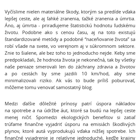
Vyčíslime nielen materiálne škody, ktorým sa predíde vďaka
lepšej ceste, ale aj ľahké zranenia, ťažké zranenia a úmrtia.
Áno, aj úmrtia - priraďujeme štatistickú hodnotu ľudskému
životu. Podobne ako s cenou času, aj na toto existujú
štandardizované metódy a podobné “naceňovanie života” sa
robí všade na svete, vo verejnom aj v súkromnom sektore.
Znie to šialene, ale bez toho to jednoducho nejde. Keby sme
predpokladali, že hodnota života je nekonečná, tak by všetky
naše peniaze smerovali len do záchrany zdravia a životov
a po cestách by sme jazdili 10 km/hod, aby sme
minimalizovali riziko. Ak vás to bude príliš poburovať,
môžeme tomu venovať samostatný blog.
Medzi ďalšie dôležité prínosy patrí úspora nákladov
na spotrebe a na údržbe áut, ktoré sa budú na lepšej ceste
menej ničiť. Spomedzi ekologických benefitov si zatiaľ
trúfame finančne vyjadriť úsporu na emisiách škodlivých
plynov, ktoré autá vyprodukujú vďaka nižšej spotrebe. Ich
finančné vyjadrenie je relatívne jednoduché, keďže krajiny