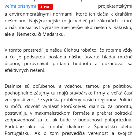
veľmi prísnymi
projektantskými
a environmentálnymi normami, ktoré ich tlačia k drahším
riešeniam. Najvýraznejšie to je vidieť pri zákrutách, ktoré
u nás musia byť výrazne miernejšie ako nielen v Rakúsku,
ale aj Nemecku či Maďarsku.
V tomto prostredí je našou úlohou robiť to, čo robíme vždy
a čo je podstatou poslania nášho útvaru: hľadať možné
úspory, porovnávať pridanú hodnotu a dožadovať sa
efektívnych riešení.
Diaľnice sú obľúbenou a vďačnou témou pre politikov,
pochopiteľné záujmy tu majú stavbárske firmy a veľká časť
verejnosti verí, že vyriešia problémy našich regiónov. Politici
si môžu dovoliť vyhlásiť ktorúkoľvek diaľnicu za prioritu,
postaviť ju v maximalistickom formáte a prebrať politickú
zodpovednosť za to, ak bude v budúcnosti poloprázdna.
Podobne ako sú mnohé diaľnice v Španielsku alebo
Portugalsku. Ak o tom presvedčia verejnosť a svojich