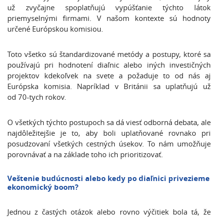
už zvyčajne spoplatňujú vypúšťanie týchto látok
priemyselnými firmami. V našom kontexte sú hodnoty
určené Európskou komisiou.
Toto všetko sú štandardizované metódy a postupy, ktoré sa
používajú pri hodnotení diaľnic alebo iných investičných
projektov kdekoľvek na svete a požaduje to od nás aj
Európska komisia. Napríklad v Británii sa uplatňujú už
od 70-tych rokov.
O všetkých týchto postupoch sa dá viesť odborná debata, ale
najdôležitejšie je to, aby boli uplatňované rovnako pri
posudzovaní všetkých cestných úsekov. To nám umožňuje
porovnávať a na základe toho ich prioritizovať.
Veštenie budúcnosti alebo kedy po diaľnici privezieme
ekonomický boom?
Jednou z častých otázok alebo rovno výčitiek bola tá, že