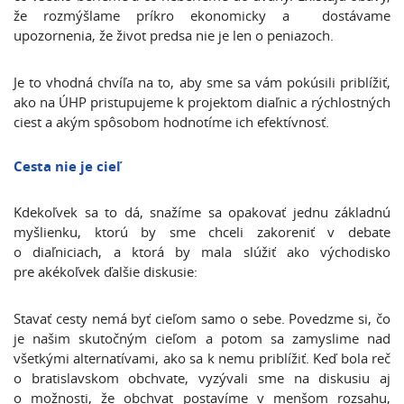
že rozmýšlame príkro ekonomicky a dostávame
upozornenia, že život predsa nie je len o peniazoch.
Je to vhodná chvíľa na to, aby sme sa vám pokúsili priblížiť,
ako na ÚHP pristupujeme k projektom diaľnic a rýchlostných
ciest a akým spôsobom hodnotíme ich efektívnosť.
Cesta nie je cieľ
Kdekoľvek sa to dá, snažíme sa opakovať jednu základnú
myšlienku, ktorú by sme chceli zakoreniť v debate
o diaľniciach, a ktorá by mala slúžiť ako východisko
pre akékoľvek ďalšie diskusie:
Stavať cesty nemá byť cieľom samo o sebe. Povedzme si, čo
je našim skutočným cieľom a potom sa zamyslime nad
všetkými alternatívami, ako sa k nemu priblížiť. Keď bola reč
o bratislavskom obchvate, vyzývali sme na diskusiu aj
o možnosti, že obchvat postavíme v menšom rozsahu,