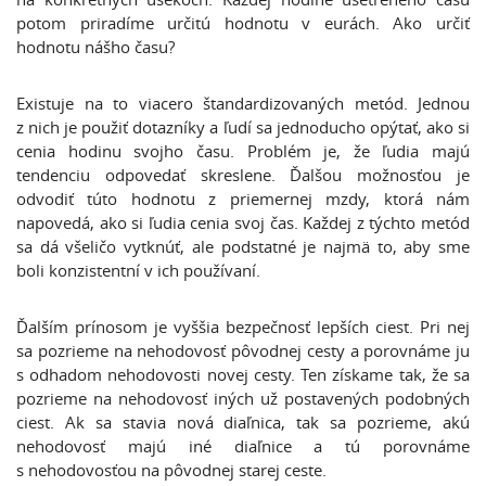
potom priradíme určitú hodnotu v eurách. Ako určiť
hodnotu nášho času?
Existuje na to viacero štandardizovaných metód. Jednou
z nich je použiť dotazníky a ľudí sa jednoducho opýtať, ako si
cenia hodinu svojho času. Problém je, že ľudia majú
tendenciu odpovedať skreslene. Ďalšou možnosťou je
odvodiť túto hodnotu z priemernej mzdy, ktorá nám
napovedá, ako si ľudia cenia svoj čas. Každej z týchto metód
sa dá všeličo vytknúť, ale podstatné je najmä to, aby sme
boli konzistentní v ich používaní.
Ďalším prínosom je vyššia bezpečnosť lepších ciest. Pri nej
sa pozrieme na nehodovosť pôvodnej cesty a porovnáme ju
s odhadom nehodovosti novej cesty. Ten získame tak, že sa
pozrieme na nehodovosť iných už postavených podobných
ciest. Ak sa stavia nová diaľnica, tak sa pozrieme, akú
nehodovosť majú iné diaľnice a tú porovnáme
s nehodovosťou na pôvodnej starej ceste.