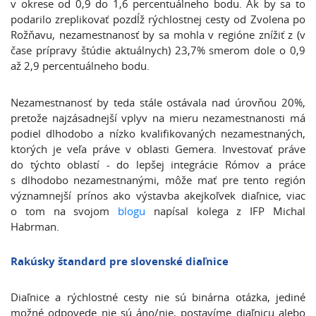
v okrese od 0,9 do 1,6 percentuálneho bodu. Ak by sa to
podarilo zreplikovať pozdĺž rýchlostnej cesty od Zvolena po
Rožňavu, nezamestnanosť by sa mohla v regióne znížiť z (v
čase prípravy štúdie aktuálnych) 23,7% smerom dole o 0,9
až 2,9 percentuálneho bodu.
Nezamestnanosť by teda stále ostávala nad úrovňou 20%,
pretože najzásadnejší vplyv na mieru nezamestnanosti má
podiel dlhodobo a nízko kvalifikovaných nezamestnaných,
ktorých je veľa práve v oblasti Gemera. Investovať práve
do týchto oblastí - do lepšej integrácie Rómov a práce
s dlhodobo nezamestnanými, môže mať pre tento región
významnejší prínos ako výstavba akejkoľvek diaľnice, viac
o tom na svojom
blogu
napísal kolega z IFP Michal
Habrman.
Rakúsky štandard pre slovenské diaľnice
Diaľnice a rýchlostné cesty nie sú binárna otázka, jediné
možné odpovede nie sú áno/nie, postavíme diaľnicu alebo