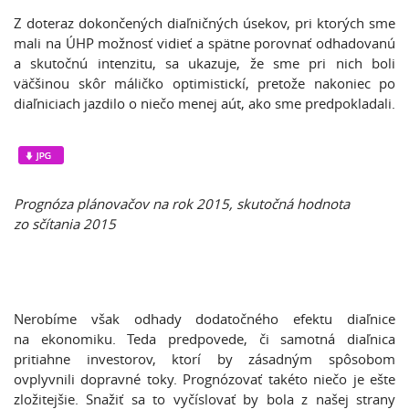
Z doteraz dokončených diaľničných úsekov, pri ktorých sme
mali na ÚHP možnosť vidieť a spätne porovnať odhadovanú
a skutočnú intenzitu, sa ukazuje, že sme pri nich boli
väčšinou skôr máličko optimistickí, pretože nakoniec po
diaľniciach jazdilo o niečo menej aút, ako sme predpokladali.
Prognóza plánovačov na rok 2015, skutočná hodnota
zo sčítania 2015
Nerobíme však odhady dodatočného efektu diaľnice
na ekonomiku. Teda predpovede, či samotná diaľnica
pritiahne investorov, ktorí by zásadným spôsobom
ovplyvnili dopravné toky. Prognózovať takéto niečo je ešte
zložitejšie. Snažiť sa to vyčíslovať by bola z našej strany