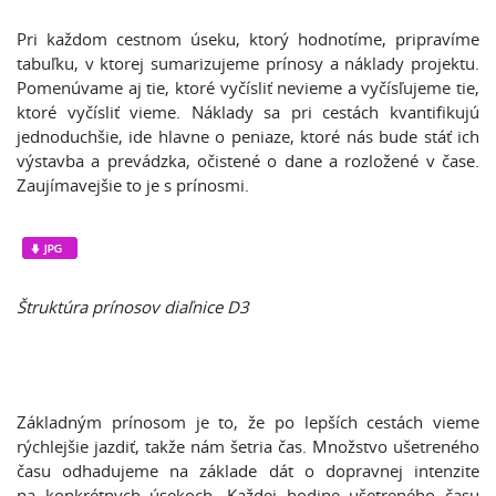
Pri každom cestnom úseku, ktorý hodnotíme, pripravíme
tabuľku, v ktorej sumarizujeme prínosy a náklady projektu.
Pomenúvame aj tie, ktoré vyčísliť nevieme a vyčísľujeme tie,
ktoré vyčísliť vieme. Náklady sa pri cestách kvantifikujú
jednoduchšie, ide hlavne o peniaze, ktoré nás bude stáť ich
výstavba a prevádzka, očistené o dane a rozložené v čase.
Zaujímavejšie to je s prínosmi.
Štruktúra prínosov diaľnice D3
Základným prínosom je to, že po lepších cestách vieme
rýchlejšie jazdiť, takže nám šetria čas. Množstvo ušetreného
času odhadujeme na základe dát o dopravnej intenzite
na konkrétnych úsekoch. Každej hodine ušetreného času