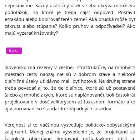
nepostavíme. Každý diaľničný úsek v sebe ukrýva množstvo
podotázok, na ktoré je treba nájsť odpoveď. Postaviť
estakádu alebo kopírovať terén zeme? Aká prudká môže byť
zákruta alebo stúpanie? Koľko pruhov a odpočívadiel? Ako
majú vyzerať križovatky?
Slovensko má rezervy v cestnej infraštruktúre, na mnohých
miestach cesty naozaj nie sú v dobrom stave a niektoré
diaľničné úseky už dávno mali byť hotové. Na druhej strane
treba povedať aj to, že tie diaľnice, ktoré sú už postavené
(alebo aj mnohé z tých, ktoré sú naplánované), boli častokrát
projektované v dosť veľkorysom až luxusnom formáte a to
aj v porovnaní so štandardmi západných susedov.
Verejnosť si to väčšinou vysvetľuje politicko-lobbystickými
záujmami. Menej známe vysvetlenie je, že projektanti sú
častokrát objektívne limitovaní požiadavkami obcí a