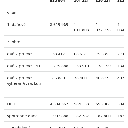
530 994
301 221
329 224
332 
v tom:
1. daňové
8 619 969
1
1
1
011 803
032 778
034 
z toho:
daň z príjmov FO
138 417
68 614
75 535
77 66
daň z príjmov PO
1 779 888
133 519
134 159
134 
daň z príjmov
146 840
38 400
40 877
40 93
vyberaná zrážkou
DPH
4 504 367
584 158
595 064
594 
spotrebné dane
1 992 688
182 767
182 800
182 
2. nedaňové
626 709
63 755
70 778
71 77