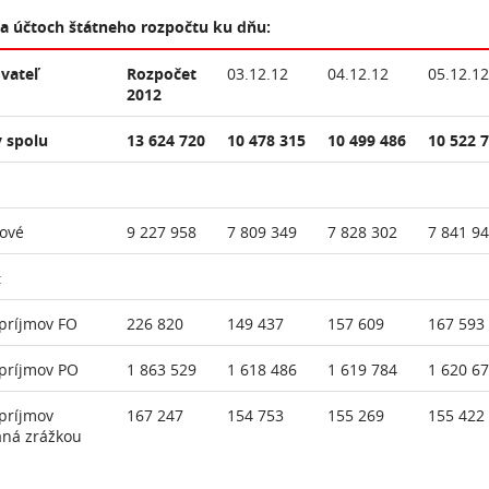
na účtoch štátneho rozpočtu ku dňu:
vateľ
Rozpočet
03.12.12
04.12.12
05.12.12
2012
 spolu
13 624 720
10 478 315
10 499 486
10 522 
ové
9 227 958
7 809 349
7 828 302
7 841 9
:
príjmov FO
226 820
149 437
157 609
167 593
príjmov PO
1 863 529
1 618 486
1 619 784
1 620 6
príjmov
167 247
154 753
155 269
155 422
aná zrážkou