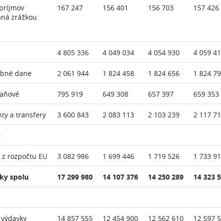
príjmov
167 247
156 401
156 703
157 426
aná zrážkou
4 805 336
4 049 034
4 054 930
4 059 4
ebné dane
2 061 944
1 824 458
1 824 656
1 824 7
daňové
795 919
649 308
657 397
659 353
nty a transfery
3 600 843
2 083 113
2 103 239
2 117 7
:
 z rozpočtu EU
3 082 986
1 699 446
1 719 526
1 733 9
ky spolu
17 299 980
14 107 376
14 250 289
14 323 
 výdavky
14 857 555
12 454 900
12 562 610
12 597 