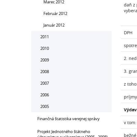
Marec 2012
daň z 
vyber
Február 2012
Január 2012
DPH
2011
spotr
2010
2. ne
2009
3. gra
2008
2007
z toho
2006
príjmy
2005
Výdav
Finančná štatistika verejnej správy
v tom:
Projekt Jednotného štátneho
bežné