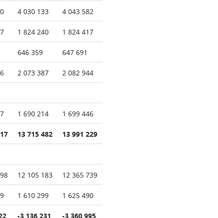
90
4 030 133
4 043 582
77
1 824 240
1 824 417
646 359
647 691
56
2 073 387
2 082 944
77
1 690 214
1 699 446
817
13 715 482
13 991 229
098
12 105 183
12 365 739
19
1 610 299
1 625 490
22
-3 136 231
-3 360 995