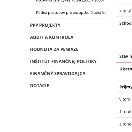
účtovníctva a výkazníctva (2005 - 2008)
kapitá
Kódex postupov pre európsku štatistiku
Schod
PPP PROJEKTY
AUDIT A KONTROLA
HODNOTA ZA PENIAZE
Stav 
INŠTITÚT FINANČNEJ POLITIKY
Ukazo
FINANČNÝ SPRAVODAJCA
DOTÁCIE
Príjmy
v tom:
1. daň
z toho