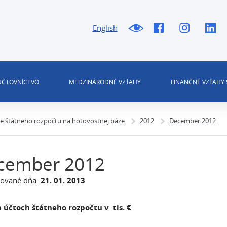
English
 ÚČTOVNÍCTVO
MEDZINÁRODNÉ VZŤAHY
FINANČNÉ VZŤAHY 
ie štátneho rozpočtu na hotovostnej báze
2012
December 2012
cember 2012
zované dňa:
21. 01. 2013
 účtoch štátneho rozpočtu v tis. €