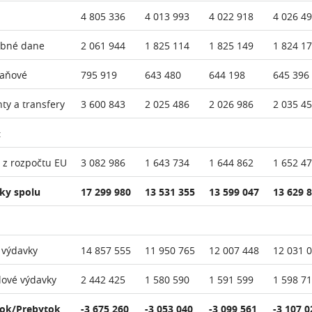
4 805 336
4 013 993
4 022 918
4 026 4
ebné dane
2 061 944
1 825 114
1 825 149
1 824 1
daňové
795 919
643 480
644 198
645 396
nty a transfery
3 600 843
2 025 486
2 026 986
2 035 4
:
 z rozpočtu EU
3 082 986
1 643 734
1 644 862
1 652 4
ky spolu
17 299 980
13 531 355
13 599 047
13 629 
 výdavky
14 857 555
11 950 765
12 007 448
12 031 
lové výdavky
2 442 425
1 580 590
1 591 599
1 598 7
ok/Prebytok
-3 675 260
-3 053 040
-3 099 561
-3 107 0