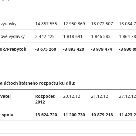
 výdavky
14 857 555
12 950 369
13 072 507
13 084 
lové výdavky
2 442 425
1 818 691
1 846 583
1 864 7
ok/Prebytok
-3 675 260
-3 893 420
-3 979 474
-3 930 0
na účtoch štátneho rozpočtu ku dňu:
vateľ
Rozpočet
20.12.12
21.12.12
27.12.12
2012
 spolu
13 624 720
11 200 730
10 879 218
11 423 