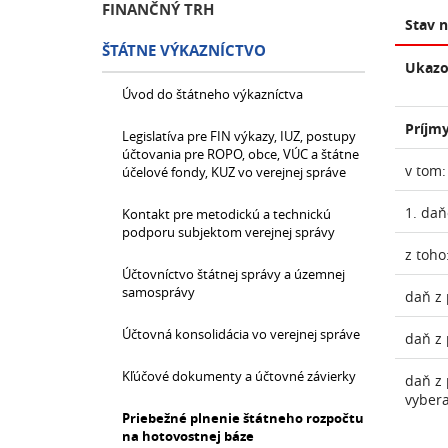
FINANČNÝ TRH
Stav 
ŠTÁTNE VÝKAZNÍCTVO
Ukazo
Úvod do štátneho výkazníctva
Príjmy
Legislatíva pre FIN výkazy, IUZ, postupy
účtovania pre ROPO, obce, VÚC a štátne
v tom:
účelové fondy, KUZ vo verejnej správe
1. daň
Kontakt pre metodickú a technickú
podporu subjektom verejnej správy
z toho
Účtovníctvo štátnej správy a územnej
samosprávy
daň z 
Účtovná konsolidácia vo verejnej správe
daň z 
Kľúčové dokumenty a účtovné závierky
daň z 
vyber
Priebežné plnenie štátneho rozpočtu
na hotovostnej báze