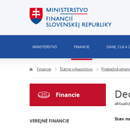
MINISTERSTVO
FINANCIE
DANE, CLÁ A
Financie
Štátne výkazníctvo
Priebežné plnen
De
Financie
aktuali
Stav na
VEREJNÉ FINANCIE