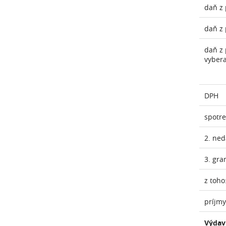
daň z 
daň z 
daň z 
vyber
DPH
spotr
2. ne
3. gra
z toho
príjmy
Výdav