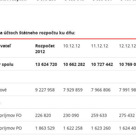
na účtoch štátneho rozpočtu ku dňu:
vateľ
Rozpočet
10.12.12
11.12.12
12.12.12
2012
 spolu
13 624 720
10 662 282
10 727 442
10 769 
ové
9 227 958
7 929 859
7 966 806
7 991 9
:
príjmov FO
226 820
230 090
259 633
275 432
príjmov PO
1 863 529
1 622 258
1 623 260
1 624 4