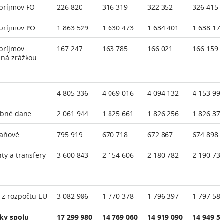
príjmov FO
226 820
316 319
322 352
326 415
príjmov PO
1 863 529
1 630 473
1 634 401
1 638 1
príjmov
167 247
163 785
166 021
166 159
aná zrážkou
4 805 336
4 069 016
4 094 132
4 153 9
ebné dane
2 061 944
1 825 661
1 826 256
1 826 3
daňové
795 919
670 718
672 867
674 898
nty a transfery
3 600 843
2 154 606
2 180 782
2 190 7
:
 z rozpočtu EU
3 082 986
1 770 378
1 796 397
1 797 5
ky spolu
17 299 980
14 769 060
14 919 090
14 949 