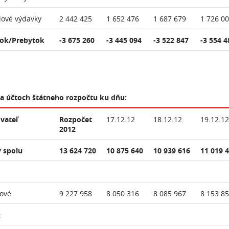
lové výdavky
2 442 425
1 652 476
1 687 679
1 726 0
ok/Prebytok
-3 675 260
-3 445 094
-3 522 847
-3 554 4
na účtoch štátneho rozpočtu ku dňu:
vateľ
Rozpočet
17.12.12
18.12.12
19.12.12
2012
 spolu
13 624 720
10 875 640
10 939 616
11 019 
ové
9 227 958
8 050 316
8 085 967
8 153 8
: