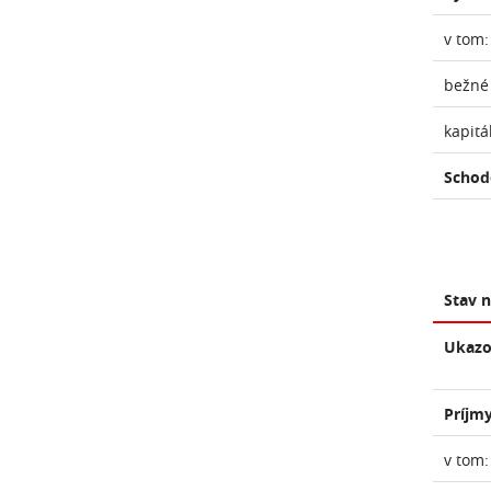
v tom:
bežné
kapitá
Schod
Stav 
Ukazo
Príjmy
v tom: