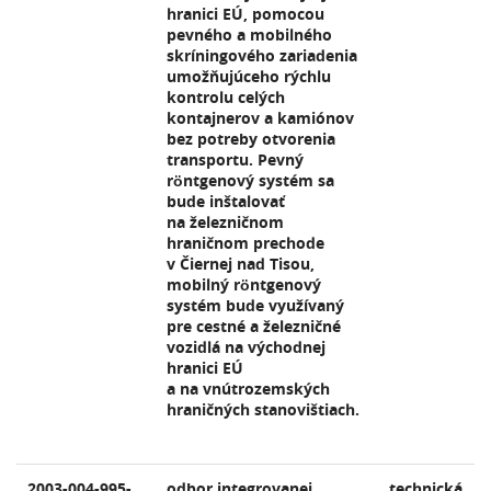
hranici EÚ, pomocou
pevného a mobilného
skríningového zariadenia
umožňujúceho rýchlu
kontrolu celých
kontajnerov a kamiónov
bez potreby otvorenia
transportu. Pevný
röntgenový systém sa
bude inštalovať
na železničnom
hraničnom prechode
v Čiernej nad Tisou,
mobilný röntgenový
systém bude využívaný
pre cestné a železničné
vozidlá na východnej
hranici EÚ
a na vnútrozemských
hraničných stanovištiach.
2003-004-995-
odbor integrovanej
technická