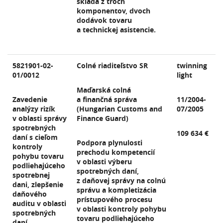
skladá z troch
komponentov, dvoch
dodávok tovaru
a technickej asistencie.
5821901-02-
Colné riaditeľstvo SR
twinning
01/0012
light
Maďarská colná
Zavedenie
a finančná správa
11/2004-
analýzy rizík
(Hungarian Customs and
07/2005
v oblasti správy
Finance Guard)
spotrebných
109 634 €
daní s cieľom
Podpora plynulosti
kontroly
prechodu kompetencií
pohybu tovaru
v oblasti výberu
podliehajúceho
spotrebných daní,
spotrebnej
z daňovej správy na colnú
dani, zlepšenie
správu a kompletizácia
daňového
prístupového procesu
auditu v oblasti
v oblasti kontroly pohybu
spotrebných
tovaru podliehajúceho
daní