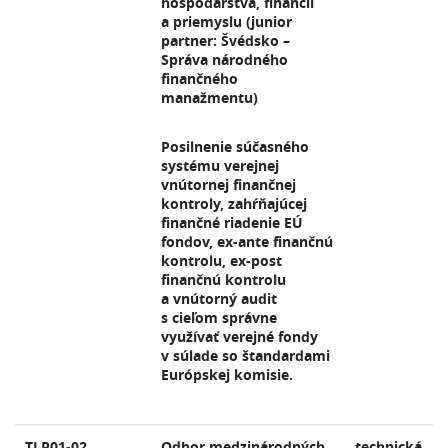
hospodárstva, financií
a priemyslu (junior
partner: Švédsko –
Správa národného
finančného
manažmentu)
Posilnenie súčasného
systému verejnej
vnútornej finančnej
kontroly, zahŕňajúcej
finančné riadenie EÚ
fondov, ex-ante finančnú
kontrolu, ex-post
finančnú kontrolu
a vnútorný audit
s cieľom správne
využívať verejné fondy
v súlade so štandardami
Európskej komisie.
TLP01-02
Odbor medzinárodných
technická