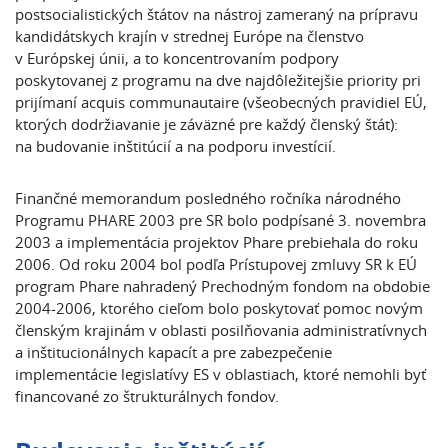
postsocialistických štátov na nástroj zameraný na prípravu
kandidátskych krajín v strednej Európe na členstvo
v Európskej únii, a to koncentrovaním podpory
poskytovanej z programu na dve najdôležitejšie priority pri
prijímaní acquis communautaire (všeobecných pravidiel EÚ,
ktorých dodržiavanie je záväzné pre každý členský štát):
na budovanie inštitúcií a na podporu investícií.
Finančné memorandum posledného ročníka národného
Programu PHARE 2003 pre SR bolo podpísané 3. novembra
2003 a implementácia projektov Phare prebiehala do roku
2006. Od roku 2004 bol podľa Prístupovej zmluvy SR k EÚ
program Phare nahradený Prechodným fondom na obdobie
2004-2006, ktorého cieľom bolo poskytovať pomoc novým
členským krajinám v oblasti posilňovania administratívnych
a inštitucionálnych kapacít a pre zabezpečenie
implementácie legislatívy ES v oblastiach, ktoré nemohli byť
financované zo štrukturálnych fondov.