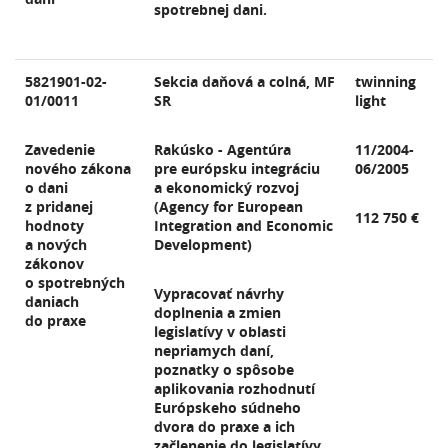
spotrebnej dani.
5821901-02-
Sekcia daňová a colná, MF
twinning
01/0011
SR
light
Zavedenie
Rakúsko - Agentúra
11/2004-
nového zákona
pre európsku integráciu
06/2005
o dani
a ekonomický rozvoj
z pridanej
(Agency for European
112 750 €
hodnoty
Integration and Economic
a nových
Development)
zákonov
o spotrebných
Vypracovať návrhy
daniach
doplnenia a zmien
do praxe
legislatívy v oblasti
nepriamych daní,
poznatky o spôsobe
aplikovania rozhodnutí
Európskeho súdneho
dvora do praxe a ich
začlenenie do legislatívy.