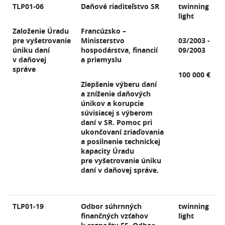
TLP01-06
Daňové riaditeľstvo SR
twinning
light
Založenie Úradu
Francúzsko –
pre vyšetrovanie
Ministerstvo
03/2003 -
úniku daní
hospodárstva, financií
09/2003
v daňovej
a priemyslu
správe
100 000 €
Zlepšenie výberu daní
a zníženie daňových
únikov a korupcie
súvisiacej s výberom
daní v SR. Pomoc pri
ukončovaní zriaďovania
a posilnenie technickej
kapacity Úradu
pre vyšetrovanie úniku
daní v daňovej správe.
TLP01-19
Odbor súhrnných
twinning
finančných vzťahov
light