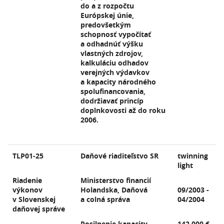
do a z rozpočtu
Európskej únie,
predovšetkým
schopnosť vypočítať
a odhadnúť výšku
vlastných zdrojov,
kalkuláciu odhadov
verejných výdavkov
a kapacity národného
spolufinancovania,
dodržiavať princíp
doplnkovosti až do roku
2006.
TLP01-25
Daňové riaditeľstvo SR
twinning
light
Riadenie
Ministerstvo financií
výkonov
Holandska, Daňová
09/2003 -
v Slovenskej
a colná správa
04/2004
daňovej správe
Posilnenie kapacity
142 000 €