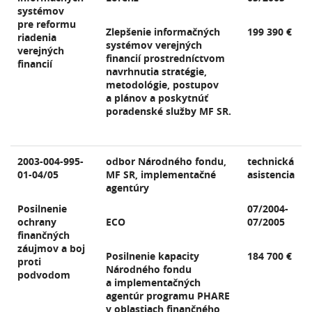
systémov
pre reformu
Zlepšenie informačných
199 390 €
riadenia
systémov verejných
verejných
financií prostredníctvom
financií
navrhnutia stratégie,
metodológie, postupov
a plánov a poskytnúť
poradenské služby MF SR.
2003-004-995-
odbor Národného fondu,
technická
01-04/05
MF SR, implementačné
asistencia
agentúry
Posilnenie
07/2004-
ochrany
ECO
07/2005
finančných
záujmov a boj
Posilnenie kapacity
184 700 €
proti
Národného fondu
podvodom
a implementačných
agentúr programu PHARE
v oblastiach finančného