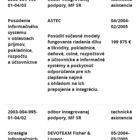
01-04/03
podpory, MF SR
asistencia
Posúdenie
ASTEC
04/2004-
informačného
02/2005
systému
Posúdiť súčasné modely
v oblastiach
fungovania riadenia dlhu
199 975 €
príjmov,
a likvidity, pokladnice,
pokladnice,
daňové, colné, rozpočtové
rozpočtu
a účtovnícke a informačné
a účtovníctva
systémy a poskytnúť
odporúčania pre ich
zlepšenie najmä
s ohľadom na ich
prepojenie a integráciu.
2003-004-995-
odbor integrovanej
technická
01-04/02
podpory, MF SR
asistencia
Stratégia
DEVOTEAM Fisher &
05/2004-
informačných
Lorenz
05/2005