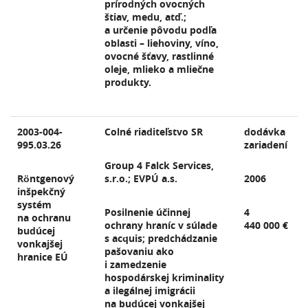
prírodných ovocných
štiav, medu, atď.;
a určenie pôvodu podľa
oblasti – liehoviny, víno,
ovocné šťavy, rastlinné
oleje, mlieko a mliečne
produkty.
2003-004-
Colné riaditeľstvo SR
dodávka
995.03.26
zariadení
Group 4 Falck Services,
Röntgenový
s.r.o.; EVPÚ a.s.
2006
inšpekčný
systém
Posilnenie účinnej
4
na ochranu
ochrany hraníc v súlade
440 000 €
budúcej
s acquis; predchádzanie
vonkajšej
pašovaniu ako
hranice EÚ
i zamedzenie
hospodárskej kriminality
a ilegálnej imigrácii
na budúcej vonkajšej