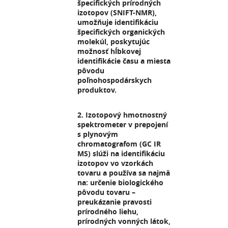
špecifických prírodných
izotopov (SNIFT-NMR),
umožňuje identifikáciu
špecifických organických
molekúl, poskytujúc
možnosť hĺbkovej
identifikácie času a miesta
pôvodu
poľnohospodárskych
produktov.
2. Izotopový hmotnostný
spektrometer v prepojení
s plynovým
chromatografom (GC IR
MS) slúži na identifikáciu
izotopov vo vzorkách
tovaru a používa sa najmä
na: určenie biologického
pôvodu tovaru –
preukázanie pravosti
prírodného liehu,
prírodných vonných látok,