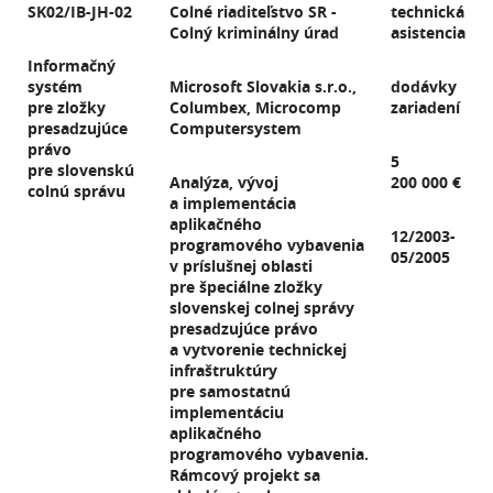
SK02/IB-JH-02
Colné riaditeľstvo SR -
technická
Colný kriminálny úrad
asistencia
Informačný
systém
Microsoft Slovakia s.r.o.,
dodávky
pre zložky
Columbex, Microcomp
zariadení
presadzujúce
Computersystem
právo
5
pre slovenskú
Analýza, vývoj
200 000 €
colnú správu
a implementácia
aplikačného
12/2003-
programového vybavenia
05/2005
v príslušnej oblasti
pre špeciálne zložky
slovenskej colnej správy
presadzujúce právo
a vytvorenie technickej
infraštruktúry
pre samostatnú
implementáciu
aplikačného
programového vybavenia.
Rámcový projekt sa