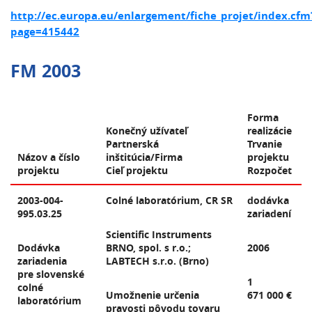
http://ec.europa.eu/enlargement/fiche_projet/index.cfm
page=415442
FM 2003
Forma
Konečný užívateľ
realizácie
Partnerská
Trvanie
Názov a číslo
inštitúcia/Firma
projektu
projektu
Cieľ projektu
Rozpočet
2003-004-
Colné laboratórium, CR SR
dodávka
995.03.25
zariadení
Scientific Instruments
Dodávka
BRNO, spol. s r.o.;
2006
zariadenia
LABTECH s.r.o. (Brno)
pre slovenské
1
colné
Umožnenie určenia
671 000 €
laboratórium
pravosti pôvodu tovaru