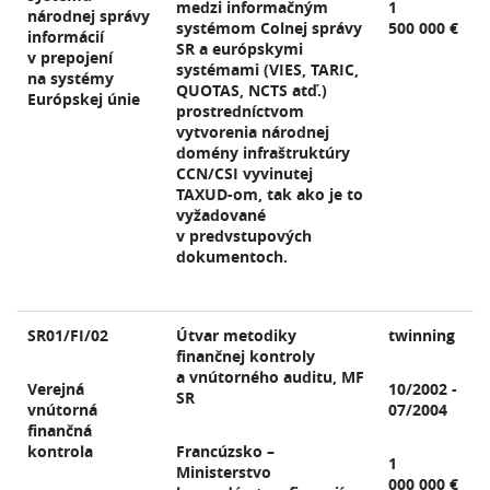
medzi informačným
1
národnej správy
systémom Colnej správy
500 000 €
informácií
SR a európskymi
v prepojení
systémami (VIES, TARIC,
na systémy
QUOTAS, NCTS atď.)
Európskej únie
prostredníctvom
vytvorenia národnej
domény infraštruktúry
CCN/CSI vyvinutej
TAXUD-om, tak ako je to
vyžadované
v predvstupových
dokumentoch.
SR01/FI/02
Útvar metodiky
twinning
finančnej kontroly
a vnútorného auditu, MF
Verejná
10/2002 -
SR
vnútorná
07/2004
finančná
kontrola
Francúzsko –
1
Ministerstvo
000 000 €