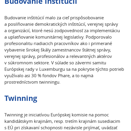
Budovanie inštitúcií
Budovanie inštitúcií malo za cieľ prispôsobovanie
a posilňovanie demokratických inštitúcií, verejnej správy
a organizácií, ktoré nesú zodpovednosť za implementáciu
a uplatňovanie komunitárnej legislatívy. Podporovalo
profesionalitu riadiacich pracovníkov ako i primerané
vybavenie širokej škály zamestnancov štátnej správy,
verejnej správy, profesionálov a relevantných aktérov
v súkromnom sektore. V súlade so závermi samitu
Európskej rady v Luxemburgu sa na pokrytie týchto potrieb
využívalo asi 30 % fondov Phare, a to najmä
prostredníctvom twinningu.
Twinning
Twinning je iniciatívou Európskej komisie na pomoc
kandidátskym krajinám, resp. tretím krajinám susediacim
s EÚ pri získavaní schopnosti nezávisle prijímať, uvádzať