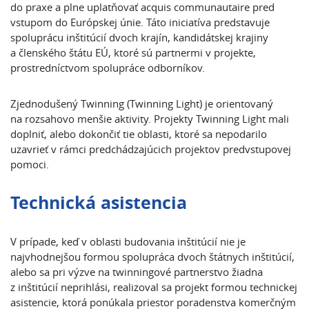
do praxe a plne uplatňovať acquis communautaire pred
vstupom do Európskej únie. Táto iniciatíva predstavuje
spoluprácu inštitúcií dvoch krajín, kandidátskej krajiny
a členského štátu EÚ, ktoré sú partnermi v projekte,
prostredníctvom spolupráce odborníkov.
Zjednodušený Twinning (Twinning Light) je orientovaný
na rozsahovo menšie aktivity. Projekty Twinning Light mali
doplniť, alebo dokončiť tie oblasti, ktoré sa nepodarilo
uzavrieť v rámci predchádzajúcich projektov predvstupovej
pomoci.
Technická asistencia
V prípade, keď v oblasti budovania inštitúcií nie je
najvhodnejšou formou spolupráca dvoch štátnych inštitúcií,
alebo sa pri výzve na twinningové partnerstvo žiadna
z inštitúcií neprihlási, realizoval sa projekt formou technickej
asistencie, ktorá ponúkala priestor poradenstva komerčným