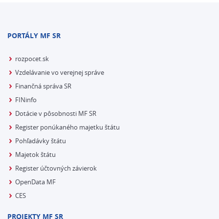
PORTÁLY MF SR
rozpocet.sk
Vzdelávanie vo verejnej správe
Finančná správa SR
FINinfo
Dotácie v pôsobnosti MF SR
Register ponúkaného majetku štátu
Pohľadávky štátu
Majetok štátu
Register účtovných závierok
OpenData MF
CES
PROJEKTY MF SR