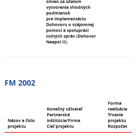
zmien za účelom
vytvorenia vhodných
podmienok
pre implementáciu
Dohovoru o vzájomnej
pomoci a spolupráci
colných správ (Dohovor
Neapol II).
FM 2002
Forma
Konečný užívateľ
realizácie
Partnerská
Trvanie
Názov a číslo
inštitúcia/Firma
projektu
projektu
Cieľ projektu
Rozpočet