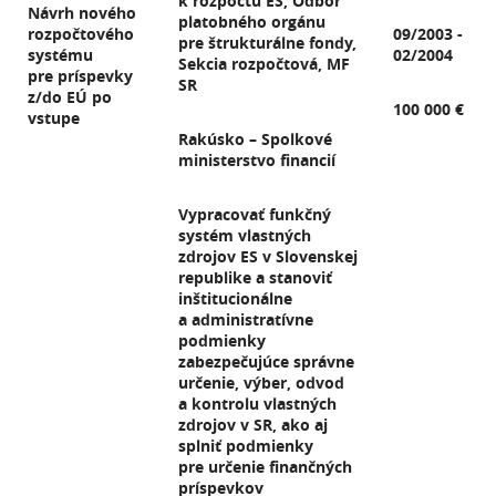
k rozpočtu ES, Odbor
Návrh nového
platobného orgánu
rozpočtového
09/2003 -
pre štrukturálne fondy,
systému
02/2004
Sekcia rozpočtová, MF
pre príspevky
SR
z/do EÚ po
100 000 €
vstupe
Rakúsko – Spolkové
ministerstvo financií
Vypracovať funkčný
systém vlastných
zdrojov ES v Slovenskej
republike a stanoviť
inštitucionálne
a administratívne
podmienky
zabezpečujúce správne
určenie, výber, odvod
a kontrolu vlastných
zdrojov v SR, ako aj
splniť podmienky
pre určenie finančných
príspevkov