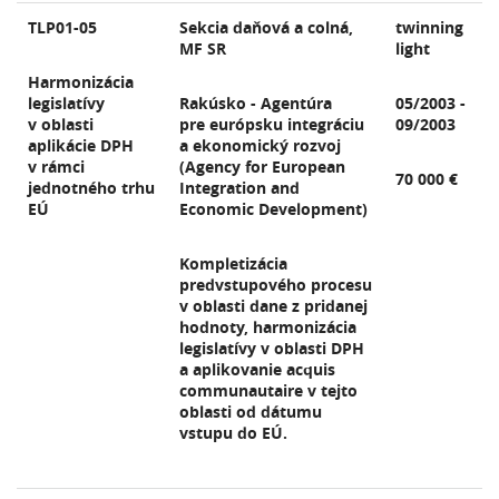
TLP01-05
Sekcia daňová a colná,
twinning
MF SR
light
Harmonizácia
legislatívy
Rakúsko - Agentúra
05/2003 -
v oblasti
pre európsku integráciu
09/2003
aplikácie DPH
a ekonomický rozvoj
v rámci
(Agency for European
70 000 €
jednotného trhu
Integration and
EÚ
Economic Development)
Kompletizácia
predvstupového procesu
v oblasti dane z pridanej
hodnoty, harmonizácia
legislatívy v oblasti DPH
a aplikovanie acquis
communautaire v tejto
oblasti od dátumu
vstupu do EÚ.