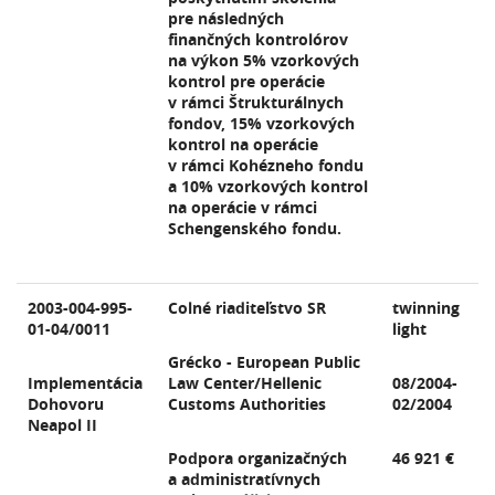
pre následných
finančných kontrolórov
na výkon 5% vzorkových
kontrol pre operácie
v rámci Štrukturálnych
fondov, 15% vzorkových
kontrol na operácie
v rámci Kohézneho fondu
a 10% vzorkových kontrol
na operácie v rámci
Schengenského fondu.
2003-004-995-
Colné riaditeľstvo SR
twinning
01-04/0011
light
Grécko - European Public
Implementácia
Law Center/Hellenic
08/2004-
Dohovoru
Customs Authorities
02/2004
Neapol II
Podpora organizačných
46 921 €
a administratívnych