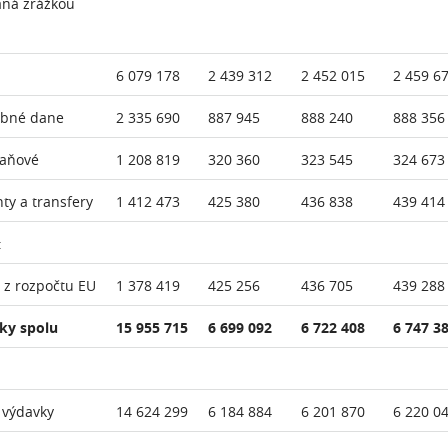
aná zrážkou
6 079 178
2 439 312
2 452 015
2 459 6
ebné dane
2 335 690
887 945
888 240
888 356
daňové
1 208 819
320 360
323 545
324 673
nty a transfery
1 412 473
425 380
436 838
439 414
:
 z rozpočtu EU
1 378 419
425 256
436 705
439 288
ky spolu
15 955 715
6 699 092
6 722 408
6 747 3
 výdavky
14 624 299
6 184 884
6 201 870
6 220 0