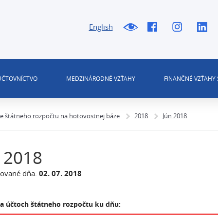
English
 ÚČTOVNÍCTVO
MEDZINÁRODNÉ VZŤAHY
FINANČNÉ VZŤAHY 
ie štátneho rozpočtu na hotovostnej báze
2018
Jún 2018
 2018
zované dňa:
02. 07. 2018
na účtoch štátneho rozpočtu ku dňu: