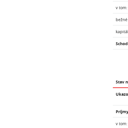
v tom:
bežné
kapitá
Schod
Stav 
Ukazo
Príjmy
v tom: