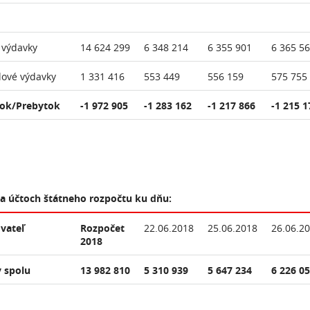
 výdavky
14 624 299
6 348 214
6 355 901
6 365 5
lové výdavky
1 331 416
553 449
556 159
575 755
ok/Prebytok
-1 972 905
-1 283 162
-1 217 866
-1 215 1
na účtoch štátneho rozpočtu ku dňu:
vateľ
Rozpočet
22.06.2018
25.06.2018
26.06.2
2018
 spolu
13 982 810
5 310 939
5 647 234
6 226 0