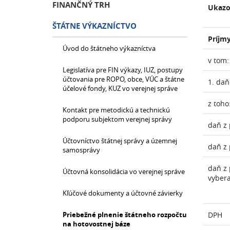
FINANČNÝ TRH
Ukazo
ŠTÁTNE VÝKAZNÍCTVO
Príjmy
Úvod do štátneho výkazníctva
v tom:
Legislatíva pre FIN výkazy, IUZ, postupy
účtovania pre ROPO, obce, VÚC a štátne
1. daň
účelové fondy, KUZ vo verejnej správe
z toho
Kontakt pre metodickú a technickú
podporu subjektom verejnej správy
daň z 
Účtovníctvo štátnej správy a územnej
daň z 
samosprávy
daň z 
Účtovná konsolidácia vo verejnej správe
vyber
Kľúčové dokumenty a účtovné závierky
Priebežné plnenie štátneho rozpočtu
DPH
na hotovostnej báze