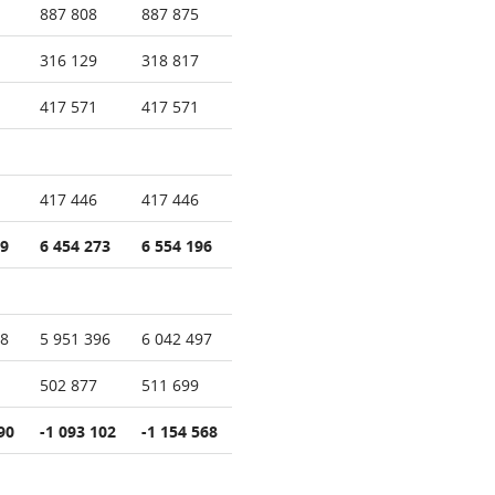
887 808
887 875
316 129
318 817
417 571
417 571
417 446
417 446
29
6 454 273
6 554 196
18
5 951 396
6 042 497
502 877
511 699
90
-1 093 102
-1 154 568