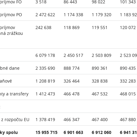
príjmov FO
3 518
86 443
98 022
101 343
príjmov PO
2 472 622
1 174 338
1 179 320
1 183 9
príjmov
242 638
118 869
119 551
120 072
aná zrážkou
6 079 178
2 450 517
2 503 809
2 523 0
ebné dane
2 335 690
888 774
890 361
890 435
daňové
1 208 819
326 464
328 838
332 283
nty a transfery
1 412 473
466 478
467 532
468 015
:
 z rozpočtu EU
1 378 419
466 347
467 400
467 880
ky spolu
15 955 715
6 901 663
6 912 060
6 941 3