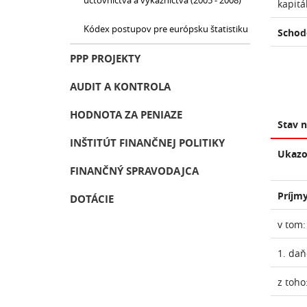
účtovníctva a výkazníctva (2005 - 2008)
kapitá
Kódex postupov pre európsku štatistiku
Schod
PPP PROJEKTY
AUDIT A KONTROLA
HODNOTA ZA PENIAZE
Stav 
INŠTITÚT FINANČNEJ POLITIKY
Ukazo
FINANČNÝ SPRAVODAJCA
Príjmy
DOTÁCIE
v tom:
1. daň
z toho