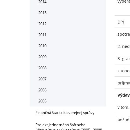
vyber
2014
2013
DPH
2012
spotr
2011
2010
2. ne
2009
3. gra
2008
z toho
2007
príjmy
2006
Výdav
2005
v tom:
Finančná štatistika verejnej správy
bežné
Projekt Jednotného štátneho