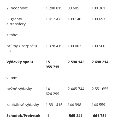
2. nedaňové
1 208 819
99 605
100 361
3. granty
1 412 473
100 140
100 697
a transfery
z toho:
príjmy z rozpočtu
1 378 419
100 002
100 560
EU
Výdavky spolu
15
2 590 142
2 698 214
955 715
v tom:
bežné výdavky
14
2 445 744
2 551 655
624 299
kapitálové výdavky
1 331 416
144 398
146 559
Schodok/Prebytok
-1
-565 341
-661 751