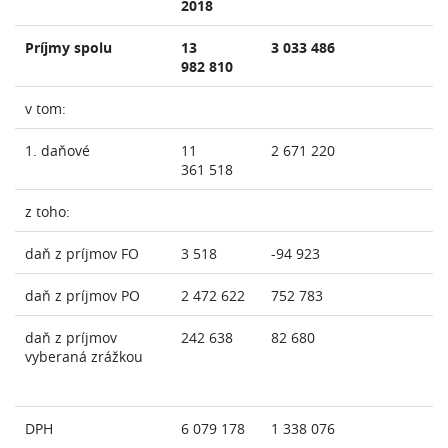
2018
Príjmy spolu
13
3 033 486
982 810
v tom:
1. daňové
11
2 671 220
361 518
z toho:
daň z príjmov FO
3 518
-94 923
daň z príjmov PO
2 472 622
752 783
daň z príjmov
242 638
82 680
vyberaná zrážkou
DPH
6 079 178
1 338 076