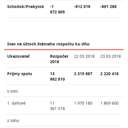
Schodok/Prebytok
-1
-912 019
-891 288
972 905
Stav na účtoch štátneho rozpočtu ku dňu:
Ukazovateľ
Rozpočet
22.03.2018
23.03.2018
2018
Príjmy spolu
13
2 315 867
2 220 418
982 810
v tom:
1. daňové
11
1 970 180
1 869 600
361 518
z toho: