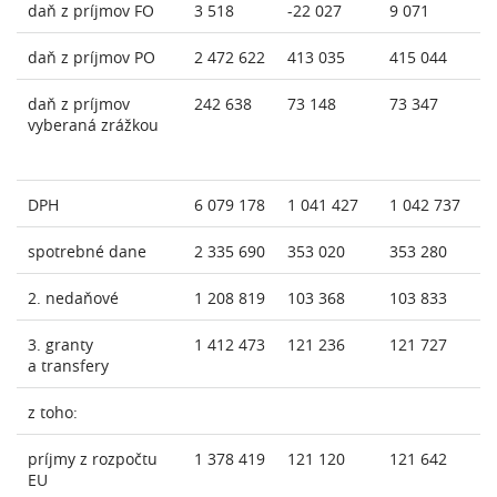
daň z príjmov FO
3 518
-22 027
9 071
daň z príjmov PO
2 472 622
413 035
415 044
daň z príjmov
242 638
73 148
73 347
vyberaná zrážkou
DPH
6 079 178
1 041 427
1 042 737
spotrebné dane
2 335 690
353 020
353 280
2. nedaňové
1 208 819
103 368
103 833
3. granty
1 412 473
121 236
121 727
a transfery
z toho:
príjmy z rozpočtu
1 378 419
121 120
121 642
EU