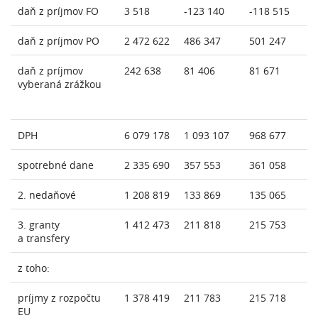
daň z príjmov FO
3 518
-123 140
-118 515
daň z príjmov PO
2 472 622
486 347
501 247
daň z príjmov
242 638
81 406
81 671
vyberaná zrážkou
DPH
6 079 178
1 093 107
968 677
spotrebné dane
2 335 690
357 553
361 058
2. nedaňové
1 208 819
133 869
135 065
3. granty
1 412 473
211 818
215 753
a transfery
z toho:
príjmy z rozpočtu
1 378 419
211 783
215 718
EU