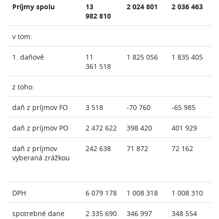
Príjmy spolu
13
2 024 801
2 036 463
982 810
v tom:
1. daňové
11
1 825 056
1 835 405
361 518
z toho:
daň z príjmov FO
3 518
-70 760
-65 985
daň z príjmov PO
2 472 622
398 420
401 929
daň z príjmov
242 638
71 872
72 162
vyberaná zrážkou
DPH
6 079 178
1 008 318
1 008 310
spotrebné dane
2 335 690
346 997
348 554