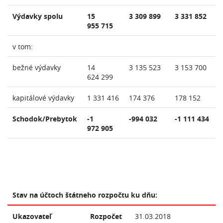
Výdavky spolu
15
3 309 899
3 331 852
955 715
v tom:
bežné výdavky
14
3 135 523
3 153 700
624 299
kapitálové výdavky
1 331 416
174 376
178 152
Schodok/Prebytok
-1
-994 032
-1 111 434
972 905
Stav na účtoch štátneho rozpočtu ku dňu:
Ukazovateľ
Rozpočet
31.03.2018