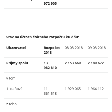
972 905
Stav na účtoch štátneho rozpočtu ku dňu:
Ukazovateľ
Rozpočet
08.03.2018
09.03.2018
2018
Príjmy spolu
13
2 153 669
2 189 672
982 810
v tom:
1. daňové
11
1 929 065
1 964 112
361 518
z toho: