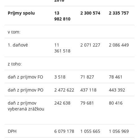
Príjmy spolu
13
2 300 574
2 335 757
982 810
v tom:
1. daňové
11
2 071 227
2 086 449
361 518
z toho:
daň z príjmov FO
3 518
71 827
78 461
daň z príjmov PO
2 472 622
437 118
443 392
daň z príjmov
242 638
79 681
80 416
vyberaná zrážkou
DPH
6 079 178
1 055 665
1 056 969