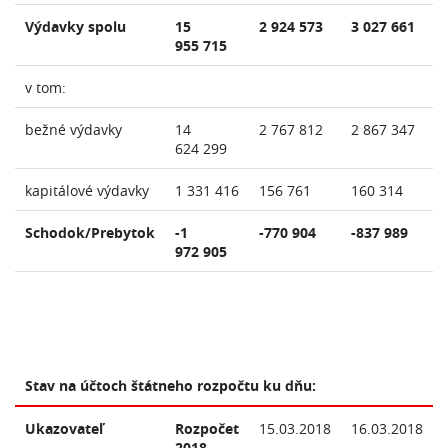
Výdavky spolu
15
2 924 573
3 027 661
955 715
v tom:
bežné výdavky
14
2 767 812
2 867 347
624 299
kapitálové výdavky
1 331 416
156 761
160 314
Schodok/Prebytok
-1
-770 904
-837 989
972 905
Stav na účtoch štátneho rozpočtu ku dňu:
Ukazovateľ
Rozpočet
15.03.2018
16.03.2018
2018