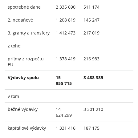
spotrebné dane
2 335 690
511 174
2. nedaňové
1 208 819
145 247
3. granty a transfery
1 412 473
217 019
z toho:
príjmy z rozpočtu
1 378 419
216 983
EU
Výdavky spolu
15
3 488 385
955 715
v tom:
bežné výdavky
14
3 301 210
624 299
kapitálové výdavky
1 331 416
187 175