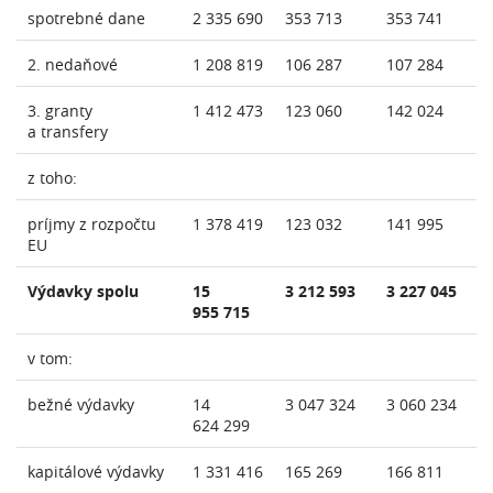
spotrebné dane
2 335 690
353 713
353 741
2. nedaňové
1 208 819
106 287
107 284
3. granty
1 412 473
123 060
142 024
a transfery
z toho:
príjmy z rozpočtu
1 378 419
123 032
141 995
EU
Výdavky spolu
15
3 212 593
3 227 045
955 715
v tom:
bežné výdavky
14
3 047 324
3 060 234
624 299
kapitálové výdavky
1 331 416
165 269
166 811