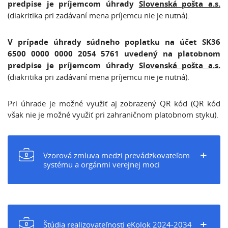
predpise je príjemcom úhrady
Slovenská pošta a.s.
(diakritika pri zadávaní mena príjemcu nie je nutná).
V prípade úhrady súdneho poplatku na účet SK36
6500 0000 0000 2054 5761 uvedený na platobnom
predpise je príjemcom úhrady
Slovenská pošta a.s.
(diakritika pri zadávaní mena príjemcu nie je nutná).
Pri úhrade je možné využiť aj zobrazený QR kód (QR kód
však nie je možné využiť pri zahraničnom platobnom styku).
+
Vzorová zmluva medzi prevádzkovateľom
systému a orgánmi verejnej moci
+
Štúdia realizovateľnosti eKolok 2024-2034