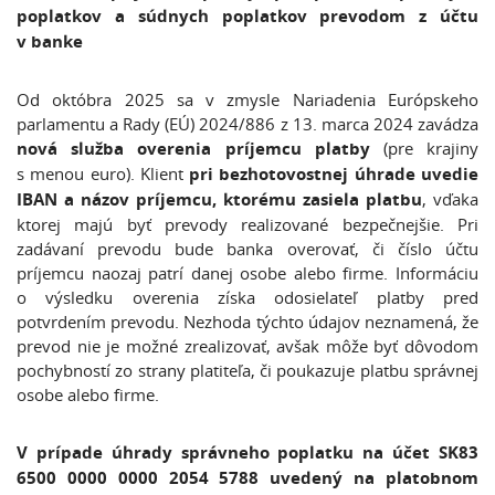
poplatkov a súdnych poplatkov prevodom z účtu
v banke
Od októbra 2025 sa v zmysle Nariadenia Európskeho
parlamentu a Rady (EÚ) 2024/886 z 13. marca 2024 zavádza
nová služba overenia príjemcu platby
(pre krajiny
s menou euro). Klient
pri bezhotovostnej úhrade uvedie
IBAN a názov príjemcu, ktorému zasiela platbu
, vďaka
ktorej majú byť prevody realizované bezpečnejšie. Pri
zadávaní prevodu bude banka overovať, či číslo účtu
príjemcu naozaj patrí danej osobe alebo firme. Informáciu
o výsledku overenia získa odosielateľ platby pred
potvrdením prevodu. Nezhoda týchto údajov neznamená, že
prevod nie je možné zrealizovať, avšak môže byť dôvodom
pochybností zo strany platiteľa, či poukazuje platbu správnej
osobe alebo firme.
V prípade úhrady správneho poplatku na účet SK83
6500 0000 0000 2054 5788
uvedený na platobnom