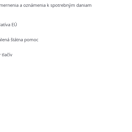
mernenia a oznámenia k spotrebným daniam
latíva EÚ
álená štátna pomoc
 tlačív