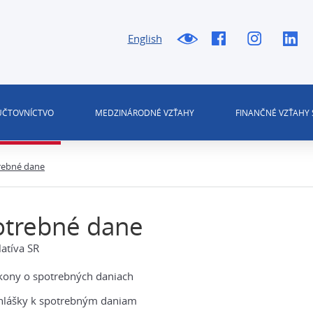
English
 ÚČTOVNÍCTVO
MEDZINÁRODNÉ VZŤAHY
FINANČNÉ VZŤAHY 
rebné dane
otrebné dane
latíva SR
kony o spotrebných daniach
hlášky k spotrebným daniam