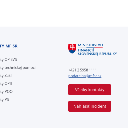
TY MF SR
kty OP EVS
ty technickej pomoci
+421 2 5958 1111
ty ZaSI
podatelna@mfsr.sk
ty OPII
Všetky kontakty
kty POO
ty PS
Nahlásiť incident