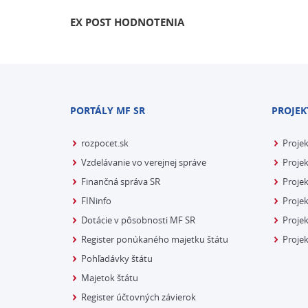
EX POST HODNOTENIA
PORTÁLY MF SR
PROJEK
rozpocet.sk
Proje
Vzdelávanie vo verejnej správe
Projek
Finančná správa SR
Projek
FINinfo
Projek
Dotácie v pôsobnosti MF SR
Proje
Register ponúkaného majetku štátu
Projek
Pohľadávky štátu
Majetok štátu
Register účtovných závierok