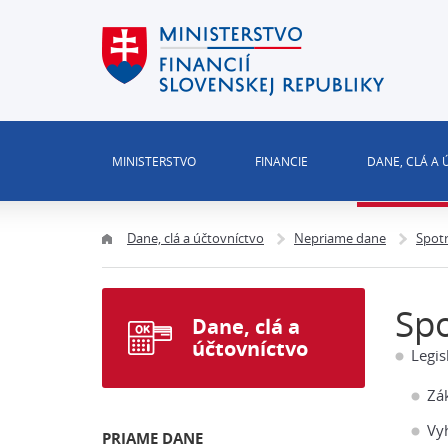
MINISTERSTVO
FINANCIE
DANE, CLÁ A
Dane, clá a účtovníctvo
Nepriame dane
Spot
Sp
Dane, clá a
účtovníctvo
Legis
Zá
Vy
PRIAME DANE