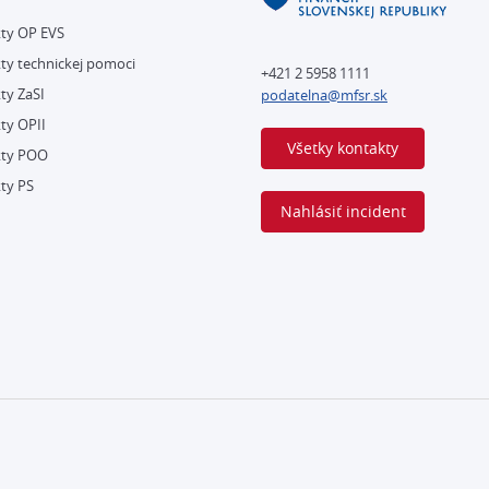
kty OP EVS
ty technickej pomoci
+421 2 5958 1111
ty ZaSI
podatelna@mfsr.sk
ty OPII
Všetky kontakty
kty POO
ty PS
Nahlásiť incident