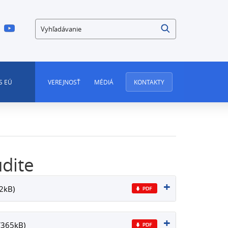
Vyhľadávanie
S EÚ
VEREJNOSŤ
MÉDIÁ
KONTAKTY
udite
52kB)
(365kB)