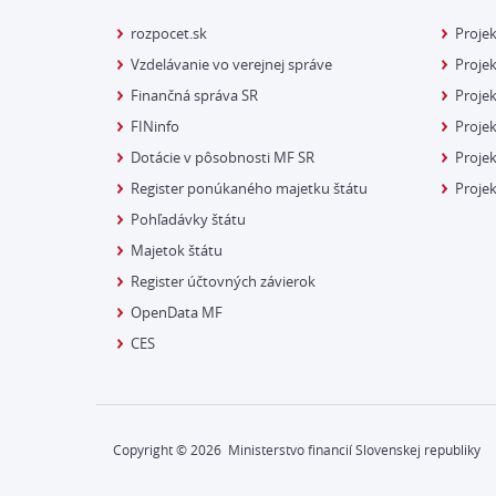
rozpocet.sk
Proje
Vzdelávanie vo verejnej správe
Projek
Finančná správa SR
Projek
FINinfo
Projek
Dotácie v pôsobnosti MF SR
Proje
Register ponúkaného majetku štátu
Projek
Pohľadávky štátu
Majetok štátu
Register účtovných závierok
OpenData MF
CES
Copyright ©
2026
Ministerstvo financií Slovenskej republiky