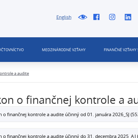
English
 ÚČTOVNÍCTVO
MEDZINÁRODNÉ VZŤAHY
FINANČNÉ VZŤAHY 
ontrole a audite
on o finančnej kontrole a a
 o finančnej kontrole a audite účinný od 01. januára 2026_SJ (5
 o finančnej kontrole a audite účinný do 31. decembra 2025_AJ 