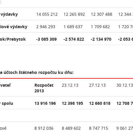
:
 výdavky
14 055 212
12 265 892
12 307 488
12 344 
álové výdavky
2 946 293
1 689 637
1 709 682
1 720 7
ok/Prebytok
-3 085 309
-2 574 822
-2 134 970
-2 053 
na účtoch štátneho rozpočtu ku dňu:
vateľ
Rozpočet
23.12.13
27.12.13
30.12.13
2013
 spolu
13 916 196
12 398 195
12 660 818
12 708 
ové
8 912 036
8 489 602
8 747 715
9 061 2