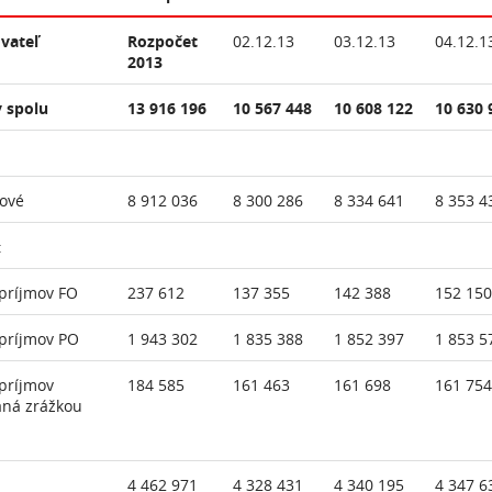
vateľ
Rozpočet
02.12.13
03.12.13
04.12.1
2013
 spolu
13 916 196
10 567 448
10 608 122
10 630 
ové
8 912 036
8 300 286
8 334 641
8 353 4
:
príjmov FO
237 612
137 355
142 388
152 150
príjmov PO
1 943 302
1 835 388
1 852 397
1 853 5
príjmov
184 585
161 463
161 698
161 754
aná zrážkou
4 462 971
4 328 431
4 340 195
4 347 6