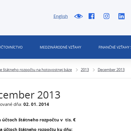
English
 ÚČTOVNÍCTVO
MEDZINÁRODNÉ VZŤAHY
FINANČNÉ VZŤAHY 
ie štátneho rozpočtu na hotovostnej báze
2013
December 2013
cember 2013
zované dňa:
02. 01. 2014
 účtoch štátneho rozpočtu v tis. €
na účtoch štátneho rozpočtu ku dňu: