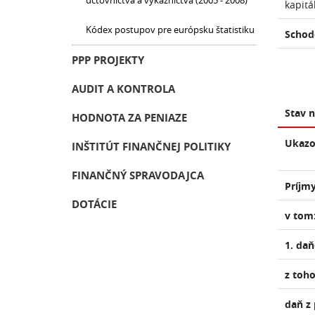
účtovníctva a výkazníctva (2005 - 2008)
kapitá
Kódex postupov pre európsku štatistiku
Schod
PPP PROJEKTY
AUDIT A KONTROLA
Stav 
HODNOTA ZA PENIAZE
Ukazo
INŠTITÚT FINANČNEJ POLITIKY
FINANČNÝ SPRAVODAJCA
Príjmy
DOTÁCIE
v tom
1. da
z toho
daň z