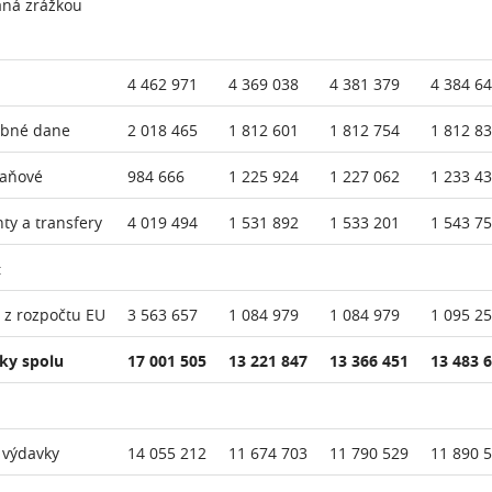
aná zrážkou
4 462 971
4 369 038
4 381 379
4 384 6
ebné dane
2 018 465
1 812 601
1 812 754
1 812 8
daňové
984 666
1 225 924
1 227 062
1 233 4
nty a transfery
4 019 494
1 531 892
1 533 201
1 543 7
:
 z rozpočtu EU
3 563 657
1 084 979
1 084 979
1 095 2
ky spolu
17 001 505
13 221 847
13 366 451
13 483 
 výdavky
14 055 212
11 674 703
11 790 529
11 890 