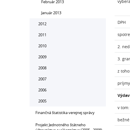
vyber
Február 2013
Január 2013
DPH
2012
spotr
2011
2010
2. ne
2009
3. gra
2008
z toho
2007
príjmy
2006
Výdav
2005
v tom:
Finančná štatistika verejnej správy
bežné
Projekt Jednotného štátneho