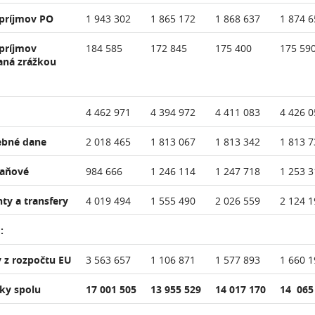
 príjmov PO
1 943 302
1 865 172
1 868 637
1 874 6
 príjmov
184 585
172 845
175 400
175 59
aná zrážkou
4 462 971
4 394 972
4 411 083
4 426 0
ebné dane
2 018 465
1 813 067
1 813 342
1 813 7
daňové
984 666
1 246 114
1 247 718
1 253 3
nty a transfery
4 019 494
1 555 490
2 026 559
2 124 1
:
 z rozpočtu EU
3 563 657
1 106 871
1 577 893
1 660 1
ky spolu
17 001 505
13 955 529
14 017 170
14 065