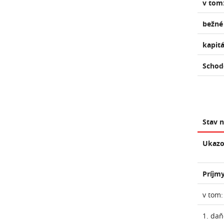
v tom
bežné
kapit
Schod
Stav 
Ukazo
Príjmy
v tom:
1. daň