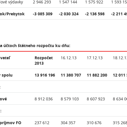
lové výdavky
2 946 293
1 547 144
1 575 922
1 593 1
ok/Prebytok
-3 085 309
-2 030 324
-2 136 598
-2 211 4
na účtoch štátneho rozpočtu ku dňu:
vateľ
Rozpočet
16.12.13
17.12.13
18.12.1
2013
 spolu
13 916 196
11 380 707
11 882 200
12 011 
:
ňové
8 912 036
8 579 103
8 607 923
8 634 0
:
 príjmov FO
237 612
304 357
310 676
315 26