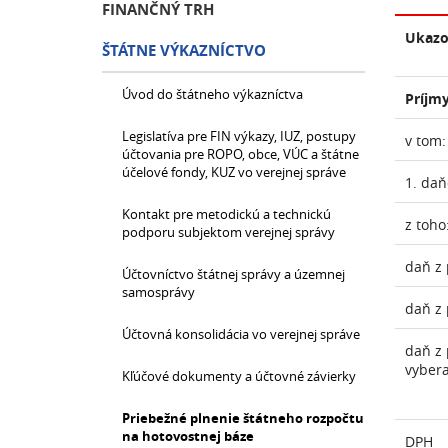
FINANČNÝ TRH
Ukazo
ŠTÁTNE VÝKAZNÍCTVO
Úvod do štátneho výkazníctva
Príjmy
Legislatíva pre FIN výkazy, IUZ, postupy
v tom:
účtovania pre ROPO, obce, VÚC a štátne
účelové fondy, KUZ vo verejnej správe
1. daň
Kontakt pre metodickú a technickú
z toho
podporu subjektom verejnej správy
daň z 
Účtovníctvo štátnej správy a územnej
samosprávy
daň z 
Účtovná konsolidácia vo verejnej správe
daň z 
vyber
Kľúčové dokumenty a účtovné závierky
Priebežné plnenie štátneho rozpočtu
na hotovostnej báze
DPH