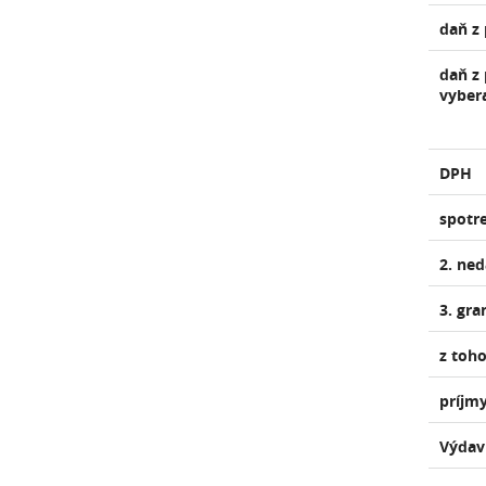
daň z
daň z
vyber
DPH
spotr
2. ne
3. gra
z toho
príjmy
Výdav