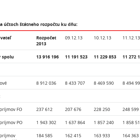
na účtoch štátneho rozpočtu ku dňu:
vateľ
Rozpočet
09.12.13
10.12.13
11.12.13
2013
 spolu
13 916 196
11 191 523
11 229 853
11 272 
ové
8 912 036
8 433 707
8 469 590
8 494 9
:
príjmov FO
237 612
207 676
228 250
248 599
príjmov PO
1 943 302
1 637 864
1 857 240
1 858 5
príjmov
184 585
162 415
163 933
164 363