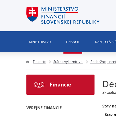
MINISTERSTVO
FINANCIE
DANE, CLÁ A
Financie
Štátne výkazníctvo
Priebežné plnen
De
Financie
aktuali
Stav na
VEREJNÉ FINANCIE
Stav 