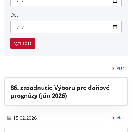
Do:
inf
Viac
86. zasadnutie Výboru pre daňové
prognózy (jún 2026)
inf
15.02.2026
Viac