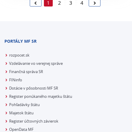
1
2
3
4
PORTÁLY MF SR
rozpocet.sk
Vzdelávanie vo verejnej správe
Finančná správa SR
FINinfo
Dotácie v pôsobnosti MF SR
Register ponúkaného majetku štátu
Pohľadávky štátu
Majetok štátu
Register účtovných závierok
OpenData MF