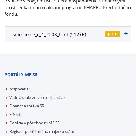
v súlade s pokynmi MF SR pre hospodárenie s finančnými
prostriedkami pri realizácii programu PHARE a Prechodného
fondu.
Usmernenie_c_4_2008_U.rtf (512kB)
PORTÁLY MF SR
rozpocet.sk
Vzdelávanie vo verejnej správe
Finančná správa SR
FINinfo
Dotácie v pôsobnosti MF SR
Register ponúkaného majetku štátu