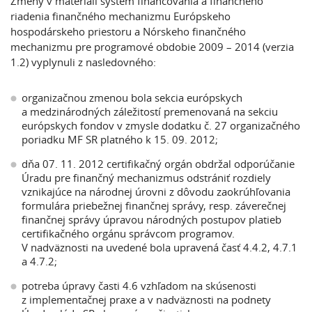
Zmeny v materiáli systém financovania a finančného
riadenia finančného mechanizmu Európskeho
hospodárskeho priestoru a Nórskeho finančného
mechanizmu pre programové obdobie 2009 – 2014 (verzia
1.2) vyplynuli z nasledovného:
organizačnou zmenou bola sekcia európskych
a medzinárodných záležitostí premenovaná na sekciu
európskych fondov v zmysle dodatku č. 27 organizačného
poriadku MF SR platného k 15. 09. 2012;
dňa 07. 11. 2012 certifikačný orgán obdržal odporúčanie
Úradu pre finančný mechanizmus odstrániť rozdiely
vznikajúce na národnej úrovni z dôvodu zaokrúhľovania
formulára priebežnej finančnej správy, resp. záverečnej
finančnej správy úpravou národných postupov platieb
certifikačného orgánu správcom programov.
V nadväznosti na uvedené bola upravená časť 4.4.2, 4.7.1
a 4.7.2;
potreba úpravy časti 4.6 vzhľadom na skúsenosti
z implementačnej praxe a v nadväznosti na podnety