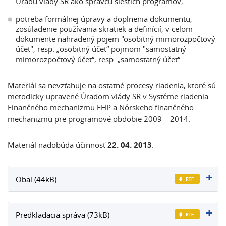
Úradu vlády SR ako správcu šiestich programov;
potreba formálnej úpravy a doplnenia dokumentu,
zosúladenie používania skratiek a definícií, v celom
dokumente nahradený pojem "osobitný mimorozpočtový
účet", resp. „osobitný účet“ pojmom "samostatný
mimorozpočtový účet“, resp. „samostatný účet“
Materiál sa nevzťahuje na ostatné procesy riadenia, ktoré sú
metodicky upravené Úradom vlády SR v Systéme riadenia
Finančného mechanizmu EHP a Nórskeho finančného
mechanizmu pre programové obdobie 2009 – 2014.
Materiál nadobúda účinnosť
22. 04. 2013
.
Obal (44kB)
Predkladacia správa (73kB)