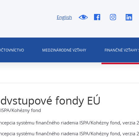
English
 ÚČTOVNÍCTVO
MEDZINÁRODNÉ VZŤAHY
FINANČNÉ VZŤAHY 
edvstupové fondy EÚ
 ISPA/Kohézny fond
ncepcia systému finančného riadenia ISPA/Kohézny fond, verzia 2
ncepcia systému finančného riadenia ISPA/Kohézny fond, verzia 2