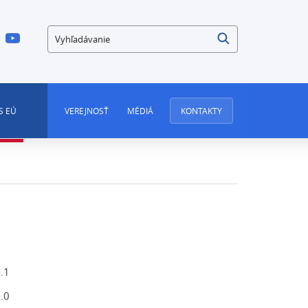
Vyhľadávanie
S EÚ
VEREJNOSŤ
MÉDIÁ
KONTAKTY
.1
.0