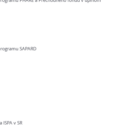
ii programu PHARE a Prechodného fondu v úplnom
i programu SAPARD
a ISPA v SR