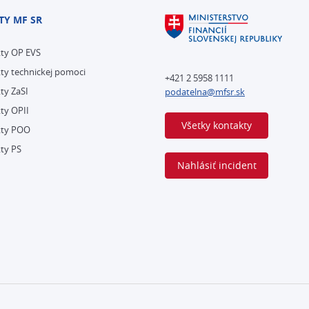
TY MF SR
kty OP EVS
ty technickej pomoci
+421 2 5958 1111
ty ZaSI
podatelna@mfsr.sk
ty OPII
Všetky kontakty
kty POO
ty PS
Nahlásiť incident