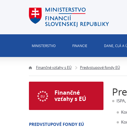
MINISTERSTVO
FINANCIE
DANE, CLÁ A
Finančné vzťahy s EÚ
Predvstupové fondy EÚ
Pr
Finančné
vzťahy s EÚ
ISPA,
Ko
Ko
PREDVSTUPOVÉ FONDY EÚ