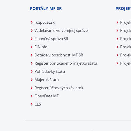
PORTÁLY MF SR
PROJEK
rozpocet.sk
Proje
Vzdelávanie vo verejnej správe
Projek
Finančná správa SR
Projek
FINinfo
Projek
Dotácie v pôsobnosti MF SR
Proje
Register ponúkaného majetku štátu
Projek
Pohľadávky štátu
Majetok štátu
Register účtovných závierok
OpenData MF
CES