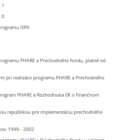
.1
.0
 programu ISPA
i programu PHARE a Prechodného fondu, platné od
mi pri realizácii programu PHARE a Prechodného
program PHARE a Rozhodnutia EK o finančnom
u republikou pre implementáciu prechodného
kov 1999 - 2002