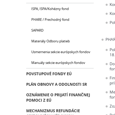
Ko
ISPA, ISPA/Kohézny fond
Ko
PHARE / Prechodný fond
Pok
SAPARD
PHAR
Materiály Odboru platieb
Po
Usmernenia sekcie európskych fondov
18
Manuály sekcie európskych fondov
Do
fo
POVSTUPOVÉ FONDY EÚ
Fi
pr
PLÁN OBNOVY A ODOLNOSTI SR
Me
OZNÁMENIE O PRIJATÍ FINANČNEJ
fo
POMOCI Z EÚ
Zo
MECHANIZMUS REFUNDÁCIE