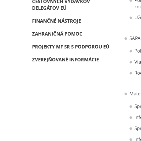
Po
CESTOVNÝCH VÝDAVKOV
zn
DELEGÁTOV EÚ
Uži
FINANČNÉ NÁSTROJE
ZAHRANIČNÁ POMOC
SAPA
PROJEKTY MF SR S PODPOROU EÚ
Po
ZVEREJŇOVANÉ INFORMÁCIE
Vi
Ro
Mater
Sp
In
Sp
In