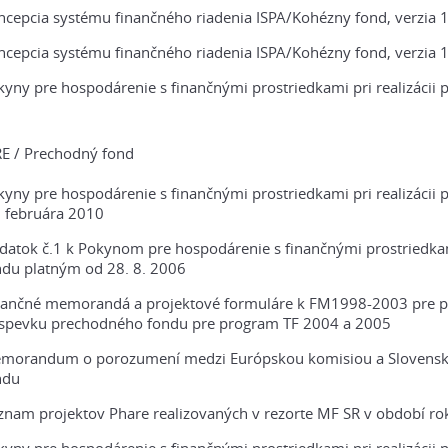
ncepcia systému finančného riadenia ISPA/Kohézny fond, verzia 1
ncepcia systému finančného riadenia ISPA/Kohézny fond, verzia 1
yny pre hospodárenie s finančnými prostriedkami pri realizácii
E / Prechodný fond
kyny pre hospodárenie s finančnými prostriedkami pri realizáci
. februára 2010
datok č.1 k Pokynom pre hospodárenie s finančnými prostriedka
ndu platným od 28. 8. 2006
nančné memorandá a projektové formuláre k FM1998-2003 pre 
íspevku prechodného fondu pre program TF 2004 a 2005
morandum o porozumení medzi Európskou komisiou a Slovensko
ndu
znam projektov Phare realizovaných v rezorte MF SR v období ro