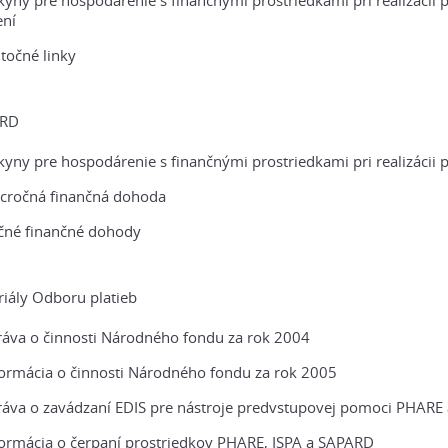
kyny pre hospodárenie s finančnými prostriedkami pri realizác
ení
točné linky
RD
kyny pre hospodárenie s finančnými prostriedkami pri realizáci
acročná finančná dohoda
čné finančné dohody
iály Odboru platieb
ráva o činnosti Národného fondu za rok 2004
formácia o činnosti Národného fondu za rok 2005
ráva o zavádzaní EDIS pre nástroje predvstupovej pomoci PHARE 
formácia o čerpaní prostriedkov PHARE, ISPA a SAPARD